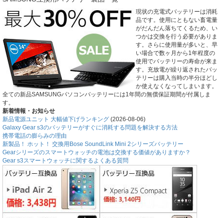
現状の充電式バッテリーは消耗
品です。使用にともない畜電量
がだんだん落ちてくるため、い
つかは交換を行う必要がありま
す。さらに使用量が多いと、早
い場合で数ヶ月から1年程度の
使用でバッテリーの寿命が来ま
す。充放電が繰り返されたバッ
テリーは購入当時の半分ほどし
か使えなくなってしまいます。
全ての新品SAMSUNGパソコンバッテリーには1年間の無償保証期間が付属しま
す。
新着情報・お知らせ
新品電源ユニット 大幅値下げランキング
(2026-08-06)
Galaxy Gear s3のバッテリーがすぐに消耗する問題を解決する方法
携帯電話の膨らみの理由
新製品！ ホット！ 交換用Bose SoundLink Mini 2シリーズバッテリー
Gearシリーズのスマートウォッチの電池は交換する価値がありますか？
Gear s3スマートウォッチに関するよくある質問