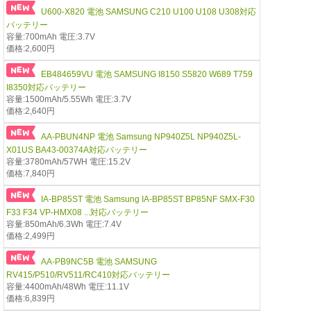
U600-X820 電池 SAMSUNG C210 U100 U108 U308対応
バッテリー
容量:700mAh 電圧:3.7V
価格:2,600円
EB484659VU 電池 SAMSUNG I8150 S5820 W689 T759
I8350対応バッテリー
容量:1500mAh/5.55Wh 電圧:3.7V
価格:2,640円
AA-PBUN4NP 電池 Samsung NP940Z5L NP940Z5L-
X01US BA43-00374A対応バッテリー
容量:3780mAh/57WH 電圧:15.2V
価格:7,840円
IA-BP85ST 電池 Samsung IA-BP85ST BP85NF SMX-F30
F33 F34 VP-HMX08 ...対応バッテリー
容量:850mAh/6.3Wh 電圧:7.4V
価格:2,499円
AA-PB9NC5B 電池 SAMSUNG
RV415/P510/RV511/RC410対応バッテリー
容量:4400mAh/48Wh 電圧:11.1V
価格:6,839円