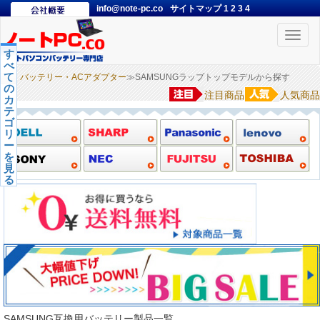
info@note-pc.co
サイトマップ
1
2
3
4
Toggle
naviga
す
べ
て
バッテリー・ACアダプター
≫SAMSUNGラップトップモデルから探す
の
注目商品
人気商品
カ
テ
ゴ
リ
ー
を
見
る
SAMSUNG互換用バッテリー製品一覧