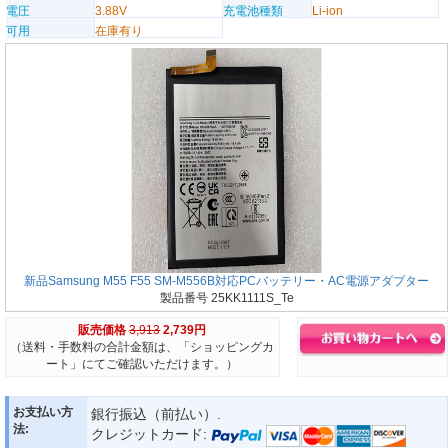
電圧
3.88V
充電池種類
Li-ion
可用
在庫有り
新品Samsung M55 F55 SM-M556B対応PCバッテリー・AC電源アダプター
製品番号 25KK1111S_Te
販売価格
3,913
2,739円
（送料・手数料の合計金額は、「ショッピングカ
ート」にてご確認いただけます。）
お支払い方
銀行振込（前払い）.
法:
クレジットカード: