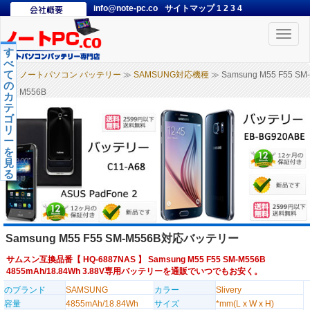
info@note-pc.co
サイトマップ
1
2
3
4
Toggle
naviga
す
べ
て
ノートパソコン バッテリー
≫
SAMSUNG対応機種
≫ Samsung M55 F55 SM-
の
M556B
カ
テ
ゴ
リ
ー
を
見
る
Samsung M55 F55 SM-M556B対応バッテリー
サムスン互換品番【
HQ-6887NAS
】 Samsung M55 F55 SM-M556B
4855mAh/18.84Wh 3.88V専用バッテリーを通販でいつでもお安く。
のブランド
SAMSUNG
カラー
Slivery
容量
4855mAh/18.84Wh
サイズ
*mm(L x W x H)