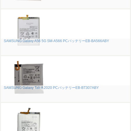
SAMSUNG Galaxy A56 5G SM-A566 PCバッテリーEB-BA566ABY
SAMSUNG Galaxy Tab A 2020 PCバッテリーEB-BT307ABY