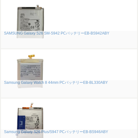
SAMSUNG Galaxy S26 SM-S942 PCバッテリーEB-BS942ABY
Samsung Galaxy Watch 8 44mm PCバッテリーEB-BL330ABY
Samsung Galaxy S26 Plus/S947 PCバッテリーEB-BS946ABY