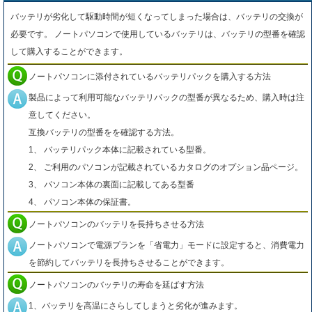
バッテリが劣化して駆動時間が短くなってしまった場合は、バッテリの交換が
必要です。 ノートパソコンで使用しているバッテリは、バッテリの型番を確認
して購入することができます。
ノートパソコンに添付されているバッテリパックを購入する方法
製品によって利用可能なバッテリパックの型番が異なるため、購入時は注
意してください。
互換バッテリの型番をを確認する方法。
1、 バッテリパック本体に記載されている型番。
2、 ご利用のパソコンが記載されているカタログのオプション品ページ。
3、 パソコン本体の裏面に記載してある型番
4、 パソコン本体の保証書。
ノートパソコンのバッテリを長持ちさせる方法
ノートパソコンで電源プランを「省電力」モードに設定すると、消費電力
を節約してバッテリを長持ちさせることができます。
ノートパソコンのバッテリの寿命を延ばす方法
1、バッテリを高温にさらしてしまうと劣化が進みます。