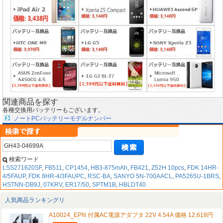
関連商品を探す
各種交換用バッテリーもございます。
ノートPCバッテリーモデルナンバー
検索ワード
LSS271620SF
,
FB511
,
CP1454
,
HB3-875mAh
,
FB421
,
Z52H 10pcs
,
FDK 14HR-
4/5FAUP
,
FDK 8HR-4/3FAUPC
,
RSC-BA
,
SANYO 5N-700AACL
,
PA5265U-1BRS
,
HSTNN-DB9J
,
07KRV
,
ER17/50
,
SPTM1B
,
HBLDT40
人気商品ランキングリ
A10024_EPN 付属AC電源アダプタ 22V 4.54A 価格 12,618円