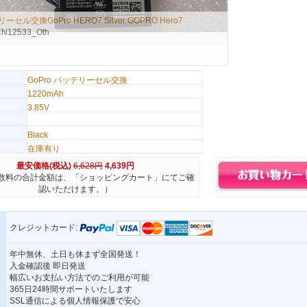
セル交換GoPro HERO7 Silver GOPRO Hero7
12533_Oth
GoPro バッテリーセル交換
1220mAh
3.85V
Black
在庫有り
最安価格(税込)
6,628円
4,639円
数料の合計金額は、「ショッピングカート」にてご確
認いただけます。）
クレジットカード:
年中無休、土日も休まず全国発送！
入金確認後 即日発送
幅広いお支払い方法でのご利用が可能
365日24時間サポートいたします
SSL通信による個人情報保護で安心