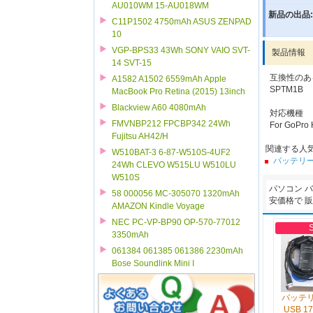
AU010WM 15-AU018WM
新品の出品:
C11P1502 4750mAh ASUS ZENPAD
10
VGP-BPS33 43Wh SONY VAIO SVT-
製品情報
14 SVT-15
互換性のあ
A1582 A1502 6559mAh Apple
SPTM1B
MacBook Pro Retina (2015) 13inch
Blackview A60 4080mAh
対応機種
FMVNBP212 FPCBP342 24Wh
For GoPro
Fujitsu AH42/H
関連する人
W510BAT-3 6-87-W510S-4UF2
バッテリ
24Wh CLEVO W515LU W510LU
W510S
パソコン 
58 000056 MC-305070 1320mAh
安価格で 
AMAZON Kindle Voyage
NEC PC-VP-BP90 OP-570-77012
3350mAh
061384 061385 061386 2230mAh
Bose Soundlink Mini I
バッテ
USB 17