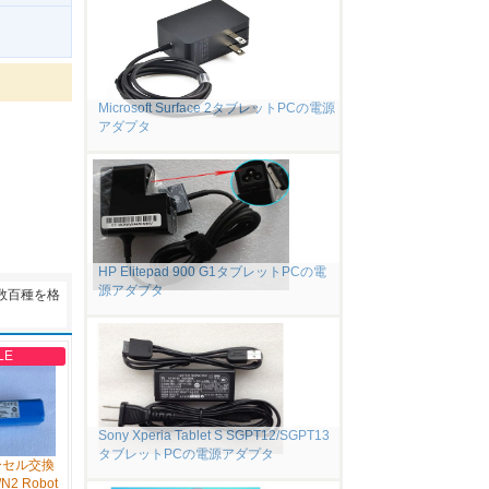
。
Microsoft Surface 2タブレットPCの電源
アダプタ
HP Elitepad 900 G1タブレットPCの電
源アダプタ
数百種を格
LE
Sony Xperia Tablet S SGPT12/SGPT13
タブレットPCの電源アダプタ
ーセル交換
/N2 Robot