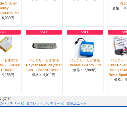
le for Allen
Vac
radley
価格： 10
02/03/05 PLC
 6,039円
SALE
SALE
SALE
SA
リーセル交換
バッテリーセル交換
バッテリーセル交換
バッテリ
Mini 2 BSX300
Rayban Meta Wayfarer
Dreame X40 pro ultra
Land Rover 
11 DMR02
Gen1 Gen2 Ai Glasses
価格： 7,909円
Battery Ev
 4,158円
価格： 4,011円
Rover Sport
価格： 6
を探す
のバッテリー
タブレットバッテリー
電源ユニット