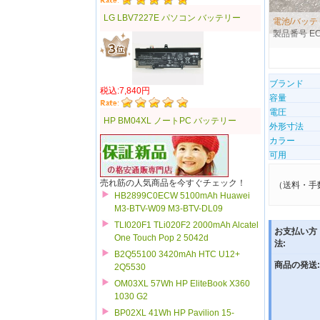
LG LBV7227E パソコン バッテリー
電池/バッテリー
製品番号 ECN
ブランド
税込:7,840円
容量
電圧
HP BM04XL ノートPC バッテリー
外形寸法
カラー
可用
売れ筋の人気商品を今すぐチェック！
（送料・手
HB2899C0ECW 5100mAh Huawei
M3-BTV-W09 M3-BTV-DL09
TLI020F1 TLi020F2 2000mAh Alcatel
お支払い方
One Touch Pop 2 5042d
法:
B2Q55100 3420mAh HTC U12+
商品の発送:
2Q5530
OM03XL 57Wh HP EliteBook X360
1030 G2
BP02XL 41Wh HP Pavilion 15-