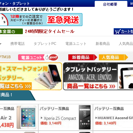
トフォン・タブレット
i
携帯電話
タブレットPC
電源ユニット
新着商品
人気商
TM1B
目商品！