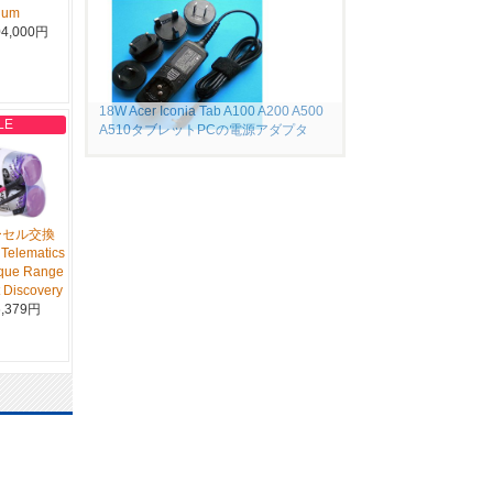
uum
4,000円
18W Acer Iconia Tab A100 A200 A500
LE
A510タブレットPCの電源アダプタ
ーセル交換
Telematics
oque Range
 Discovery
,379円