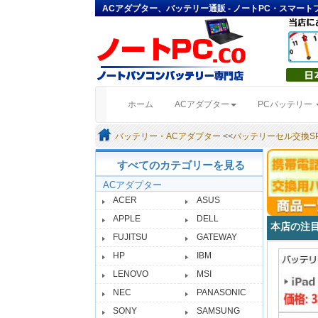
ACアダプター、バッテリー通販 - ノートPC・スマー
(current)
ホーム
ACアダプター
PCバッテリー
バッテリー・ACアダプター
<<
バッテリーセル交換SP
すべてのカテゴリーを見る
ACアダプター
ACER
ASUS
APPLE
DELL
本店の注
FUJITSU
GATEWAY
HP
IBM
LENOVO
MSI
NEC
PANASONIC
SONY
SAMSUNG