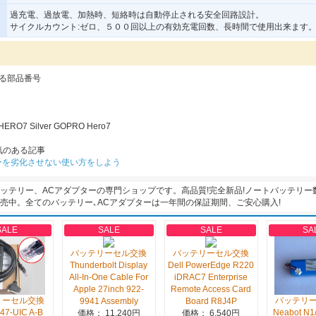
過充電、過放電、加熱時、短絡時は自動停止される安全回路設計。
サイクルカウント:ゼロ、５００回以上の有効充電回数、長時間で使用出来ます
る部品番号
 HERO7 Silver GOPRO Hero7
気のある記事
ーを劣化させない使い方をしよう
バッテリー、ACアダプターの専門ショップです。高品質!完全新品!ノートバッテリー
販売中。全てのバッテリー､ACアダプターは一年間の保証期間、ご安心購入!
SALE
SALE
SALE
SA
バッテリーセル交換
バッテリーセル交換
Thunderbolt Display
Dell PowerEdge R220
All-In-One Cable For
iDRAC7 Enterprise
Apple 27inch 922-
Remote Access Card
リーセル交換
バッテリ
9941 Assembly
Board R8J4P
47-UIC A-B
Neabot N1
価格： 11,240円
価格： 6,540円