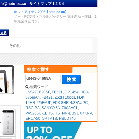
nfo@note-pc.co
サイトマップ
1
2
3
4
ホットアイテム2026【note-pc.co】
ノートPC交換・互換用バッテリー 完全新品～即日、1
年完全保証付き。
品
その他
検索ワード
LSS271620SF
,
FB511
,
CP1454
,
HB3-
875mAh
,
FB421
,
Z52H 10pcs
,
FDK
14HR-4/5FAUP
,
FDK 8HR-4/3FAUPC
,
RSC-BA
,
SANYO 5N-700AACL
,
PA5265U-1BRS
,
HSTNN-DB9J
,
07KRV
,
ER17/50
,
SPTM1B
,
HBLDT40