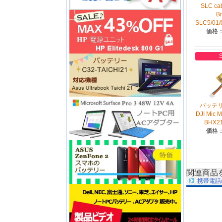
SLC cab
B
SLC5/01/
価格：
バッテ
DJI Mic 
BHX2
価格：
関連商品
携帯電話