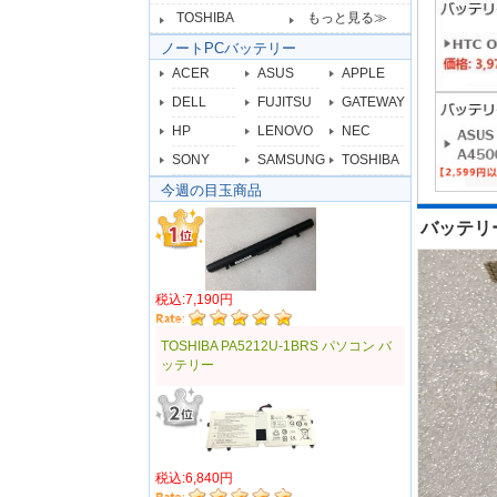
TOSHIBA
もっと見る≫
ノートPCバッテリー
ACER
ASUS
APPLE
DELL
FUJITSU
GATEWAY
HP
LENOVO
NEC
SONY
SAMSUNG
TOSHIBA
今週の目玉商品
バッテリーセ
税込:7,190円
TOSHIBA PA5212U-1BRS パソコン バ
ッテリー
税込:6,840円