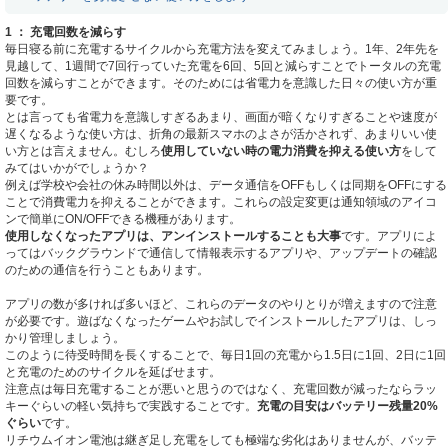
1 ： 充電回数を減らす
毎日寝る前に充電するサイクルから充電方法を変えてみましょう。1年、2年先を
見越して、1週間で7回行っていた充電を6回、5回と減らすことでトータルの充電
回数を減らすことができます。そのためには省電力を意識した日々の使い方が重
要です。
とは言っても省電力を意識しすぎるあまり、画面が暗くなりすぎることや速度が
遅くなるような使い方は、折角の最新スマホのよさが活かされず、あまりいい使
い方とは言えません。むしろ
使用していない時の電力消費を抑える使い方
をして
みてはいかがでしょうか？
例えば学校や会社の休み時間以外は、データ通信をOFFもしくは同期をOFFにする
ことで消費電力を抑えることができます。これらの設定変更は通知領域のアイコ
ンで簡単にON/OFFできる機種があります。
使用しなくなったアプリは、アンインストールすることも大事
です。アプリによ
ってはバックグラウンドで通信して情報表示するアプリや、アップデートの確認
のための通信を行うこともあります。
アプリの数が多ければ多いほど、これらのデータのやりとりが増えますので注意
が必要です。遊ばなくなったゲームやお試しでインストールしたアプリは、しっ
かり管理しましょう。
このように待受時間を長くすることで、毎日1回の充電から1.5日に1回、2日に1回
と充電のためのサイクルを延ばせます。
注意点は毎日充電することが悪いと思うのではなく、充電回数が減ったならラッ
キーぐらいの軽い気持ちで実践することです。
充電の目安はバッテリー残量20%
ぐらい
です。
リチウムイオン電池は継ぎ足し充電をしても極端な劣化はありませんが、バッテ