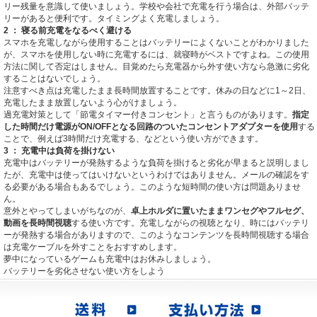
リー残量を意識して使いましょう。学校や会社で充電を行う場合は、外部バッテ
リーがあると便利です。タイミングよく充電しましょう。
2 ： 寝る前充電をなるべく避ける
スマホを充電しながら使用することはバッテリーによくないことがわかりました
が、スマホを使用しない時に充電するには、就寝時がベストですよね。この使用
方法に関して否定はしません。目覚めたら充電器から外す使い方なら急激に劣化
することはないでしょう。
注意すべき点は充電したまま長時間放置することです。休みの日などに1～2日、
充電したまま放置しないよう心がけましょう。
過充電対策として「節電タイマー付きコンセント」と言うものがあります。
指定
した時間だけ電源がON/OFFとなる回路のついたコンセントアダプターを使用
する
ことで、例えば3時間だけ充電する、などという使い方ができます。
3 ： 充電中は負荷を掛けない
充電中はバッテリーが発熱するような負荷を掛けると劣化が早まると説明しまし
たが、充電中は使ってはいけないというわけではありません。メールの確認をす
る必要がある場合もあるでしょう。このような短時間の使い方は問題ありませ
ん。
意外とやってしまいがちなのが、
卓上ホルダに置いたままワンセグやフルセグ、
動画を長時間視聴
する使い方です。充電しながらの視聴となり、時にはバッテリ
ーが発熱する場合がありますので、このようなコンテンツを長時間視聴する場合
は充電ケーブルを外すことをおすすめします。
夢中になっているゲームも充電中はお休みしましょう。
バッテリーを劣化させない使い方をしよう