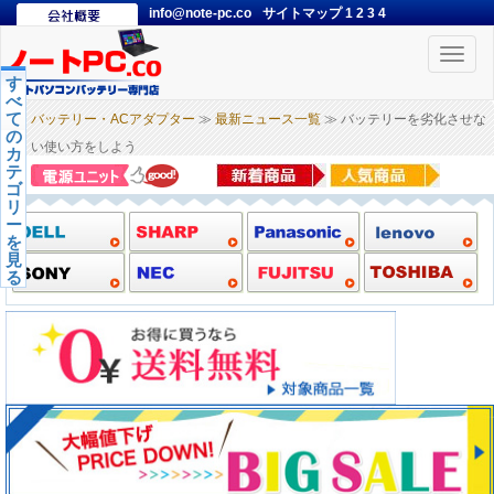
info@note-pc.co
サイトマップ
1
2
3
4
Toggle
naviga
す
べ
て
バッテリー・ACアダプター
≫
最新ニュース一覧
≫ バッテリーを劣化させな
の
い使い方をしよう
カ
テ
ゴ
リ
ー
を
見
る