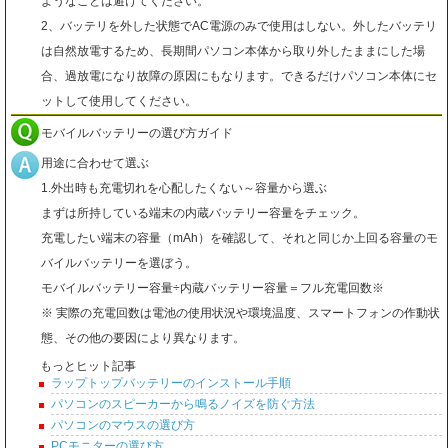
ようなことは避けてください。
2、バッテリを外した状態でAC電源のみで使用はしない。外したバッテリ
は自然放電するため、長期間パソコン本体から取り外したままにした場
合、過放電になり故障の原因にもなります。できるだけパソコン本体にセ
ットして使用してください。
モバイルバッテリーの選び方ガイド
用途に合わせて選ぶ
1.外出時も充電切れを心配したくない～容量から選ぶ
まずは所持している端末の内蔵バッテリー容量をチェック。
充電したい端末の容量（mAh）を確認して、それと同じか上回る容量のモ
バイルバッテリーを選ぼう。
モバイルバッテリー容量÷内蔵バッテリー容量＝フル充電回数※
※ 実際の充電回数は電池の使用状況や環境温度、スマートフォンの作動状
態、その他の要因により異なります。
もっとヒット記事
ラップトップバッテリーのインストール手順
パソコンのスピーカーから鳴るノイズを防ぐ方法
パソコンのマウスの選び方
PCモニターの選び方