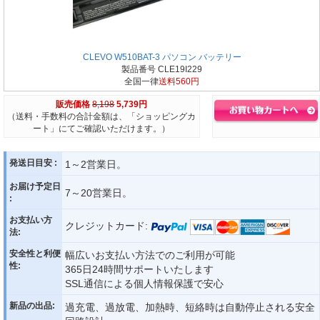
CLEVO W510BAT-3 パソコン バッテリー
製品番号 CLE19I229
全国一律
送料560円
販売価格
8,198
5,739円
（送料・手数料の合計金額は、「ショッピングカ
ート」にてご確認いただけます。）
発送日目安 :
1～2営業日。
お届け予定日
7～20営業日。
:
お支払い方
クレジットカード:
法:
安全性と利便
幅広いお支払い方法でのご利用が可能
性:
365日24時間サポートいたします
SSL通信による個人情報保護で安心
新品の出品:
過充電、過放電、加熱時、短絡時は自動停止される安全