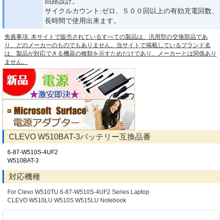
回路設計。
サイクルカウント:ゼロ、５００回以上の有効充電回数、
長時間で使用出来ます。
免責事項: 本サイトで販売されているすべての製品は、汎用型の交換部品であ
り、どのメーカーのものでもありません。当サイトで掲載しているブランド名
は、製品が対応できる機器の種類を示すためだけであり、メーカーとは関係あり
ません。
CLEVO W510BAT-3バッテリー互換品番
6-87-W510S-4UF2
W510BAT-3
対応機種
For Clevo W510TU 6-87-W510S-4UF2 Series Laptop
CLEVO W510LU W510S W515LU Notebook