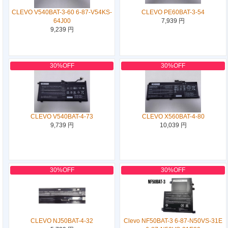
CLEVO V540BAT-3-60 6-87-V54KS-
CLEVO PE60BAT-3-54
64J00
7,939 円
9,239 円
30%OFF
30%OFF
CLEVO V540BAT-4-73
CLEVO X560BAT-4-80
9,739 円
10,039 円
30%OFF
30%OFF
CLEVO NJ50BAT-4-32
Clevo NF50BAT-3 6-87-N50VS-31E