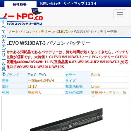
お問い合わせ
サイトマップ
1
2
3
4
Toggle
naviga
す
べ
て
ノートパソコン バッテリー
≫
CLEVO
≫ W510BAT-3バッテリー交換
の
カ
CLEVO W510BAT-3 パソコン バッテリー
テ
ゴ
寿命のある消耗品であるバッテリーは、持ち時間が短くなってきたら、バッテリ
リ
ー交換が必要です。大特価！ CLEVO W510BAT-3ノートPCバッテリー,CLEVO
ー
内蔵電池4400mAh/24WH 11.1V,互換品番 6-87-W510S-4UF2 W510BAT-3 ,対応
を
機種CLEVO W515LU W510LU W510S
見
る
のブランド
For CLEVO
カラー
Black
容量
4400mAh/24WH
サイズ
電圧
11.1V
充電池種類
Li-ion
可用
在庫有り
製品の状態
交換用バッテリー、新
品