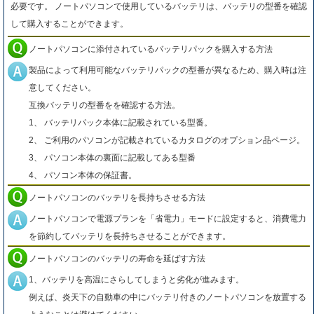
必要です。 ノートパソコンで使用しているバッテリは、バッテリの型番を確認
して購入することができます。
ノートパソコンに添付されているバッテリパックを購入する方法
製品によって利用可能なバッテリパックの型番が異なるため、購入時は注
意してください。
互換バッテリの型番をを確認する方法。
1、 バッテリパック本体に記載されている型番。
2、 ご利用のパソコンが記載されているカタログのオプション品ページ。
3、 パソコン本体の裏面に記載してある型番
4、 パソコン本体の保証書。
ノートパソコンのバッテリを長持ちさせる方法
ノートパソコンで電源プランを「省電力」モードに設定すると、消費電力
を節約してバッテリを長持ちさせることができます。
ノートパソコンのバッテリの寿命を延ばす方法
1、バッテリを高温にさらしてしまうと劣化が進みます。
例えば、炎天下の自動車の中にバッテリ付きのノートパソコンを放置する