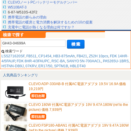
CLEVOノートPCバッテリーモデルナンバー
W510BAT-3
6-87-W510S-42F2
携帯電話の膨らみの理由
携帯電話の暖房と電力消費を解決するための10の提案
充電中に電話が熱くなる理由は何ですか？
検索ワード
LSS271620SF
,
FB511
,
CP1454
,
HB3-875mAh
,
FB421
,
Z52H 10pcs
,
FDK 14HR-
4/5FAUP
,
FDK 8HR-4/3FAUPC
,
RSC-BA
,
SANYO 5N-700AACL
,
PA5265U-1BRS
,
HSTNN-DB9J
,
07KRV
,
ER17/50
,
SPTM1B
,
HBLDT40
人気商品ランキングリ
CLEVO ADP-330AB-B 付属AC電源アダプタ 19.5V 16.9A 価格
19,219円
CLEVO 180W 付属AC電源アダプタ 19V 9.47A 180W (ref to the
picture) 価格 7,939円
CLEVO FSP180-ABAN1 付属AC電源アダプタ 19V 9.47A 180W
(ref to the picture) 価格 7,939円