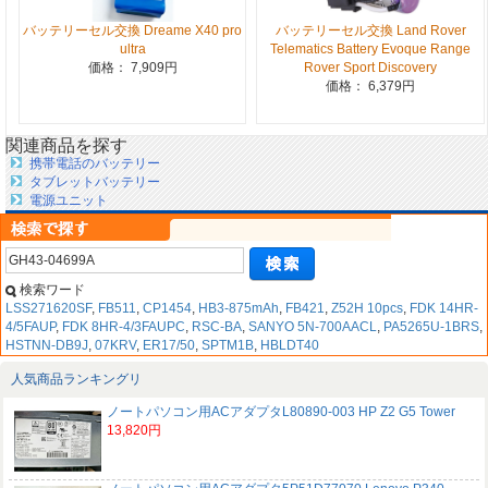
バッテリーセル交換 Dreame X40 pro
バッテリーセル交換 Land Rover
ultra
Telematics Battery Evoque Range
価格： 7,909円
Rover Sport Discovery
価格： 6,379円
関連商品を探す
携帯電話のバッテリー
タブレットバッテリー
電源ユニット
検索ワード
LSS271620SF
,
FB511
,
CP1454
,
HB3-875mAh
,
FB421
,
Z52H 10pcs
,
FDK 14HR-
4/5FAUP
,
FDK 8HR-4/3FAUPC
,
RSC-BA
,
SANYO 5N-700AACL
,
PA5265U-1BRS
,
HSTNN-DB9J
,
07KRV
,
ER17/50
,
SPTM1B
,
HBLDT40
人気商品ランキングリ
ノートパソコン用ACアダプタL80890-003 HP Z2 G5 Tower
13,820円