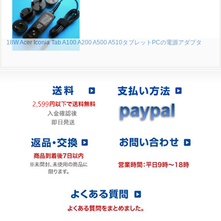
18W Acer Iconia Tab A100 A200 A500 A510タブレットPCの電源アダプタ