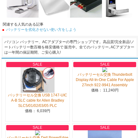
関連する人気のある記事
バッテリーを劣化させない使い方をしよう
パソコン バッテリー、ACアダプターの専門ショップです。高品質!完全新品!ノ
ートバッテリー数百種を格安価格で 販売中。全てのバッテリー､ACアダプター
は一年間の保証期間、ご安心購入!
SALE
SALE
バッテリーセル交換 Thunderbolt
Display All-In-One Cable For Apple
27inch 922-9941 Assembly
価格： 11,240円
バッテリーセル交換 USB 1747-UIC
A-B SLC cable for Allen Bradley
SLC5/01/02/03/05 PLC
価格： 6,039円
SALE
SALE
バッテリーセル交換 Dell PowerEdge