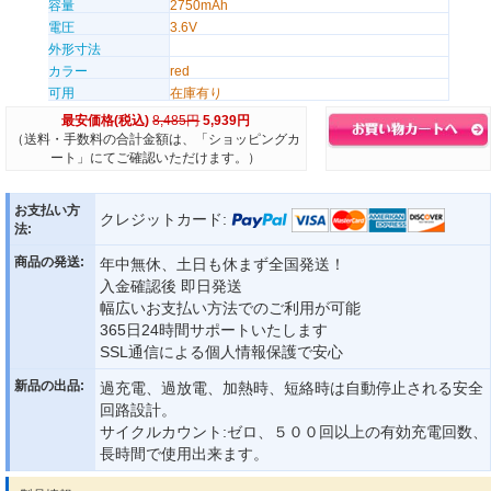
容量
2750mAh
電圧
3.6V
外形寸法
カラー
red
可用
在庫有り
最安価格(税込)
8,485円
5,939円
（送料・手数料の合計金額は、「ショッピングカ
ート」にてご確認いただけます。）
お支払い方
クレジットカード:
法:
商品の発送:
年中無休、土日も休まず全国発送！
入金確認後 即日発送
幅広いお支払い方法でのご利用が可能
365日24時間サポートいたします
SSL通信による個人情報保護で安心
新品の出品:
過充電、過放電、加熱時、短絡時は自動停止される安全
回路設計。
サイクルカウント:ゼロ、５００回以上の有効充電回数、
長時間で使用出来ます。