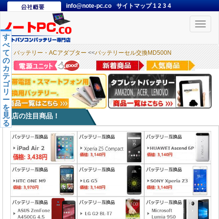
info@note-pc.co
サイトマップ
1
2
3
4
Toggle
naviga
す
べ
て
バッテリー・ACアダプター
<<
バッテリーセル交換MD500N
の
カ
テ
ゴ
リ
ー
を
見
本店の注目商品！
る