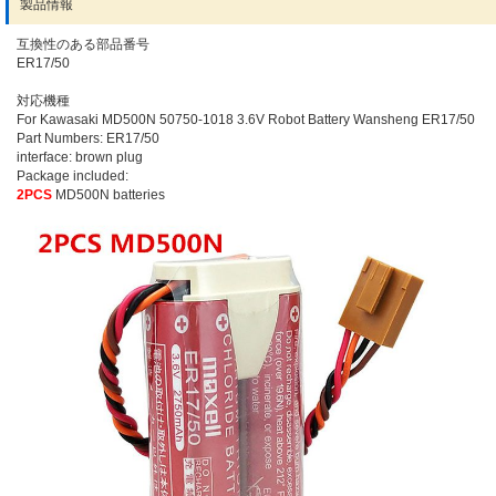
製品情報
互換性のある部品番号
ER17/50
対応機種
For Kawasaki MD500N 50750-1018 3.6V Robot Battery Wansheng ER17/50
Part Numbers: ER17/50
interface: brown plug
Package included:
2PCS
MD500N batteries