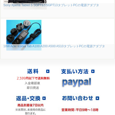
Sony Xperia Tablet S SGPT12/SGPT13タブレットPCの電源アダプタ
18W Acer Iconia Tab A100 A200 A500 A510タブレットPCの電源アダプタ