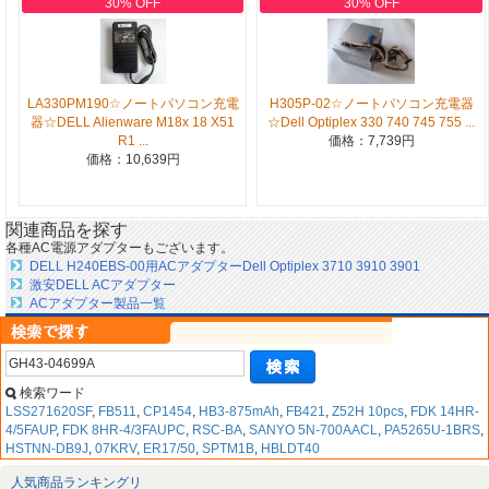
30% OFF
30% OFF
LA330PM190☆ノートパソコン充電
H305P-02☆ノートパソコン充電器
器☆DELL Alienware M18x 18 X51
☆Dell Optiplex 330 740 745 755 ...
R1 ...
価格：7,739円
価格：10,639円
関連商品を探す
各種AC電源アダプターもございます。
DELL H240EBS-00用ACアダプターDell Optiplex 3710 3910 3901
激安DELL ACアダプター
ACアダプター製品一覧
検索ワード
LSS271620SF
,
FB511
,
CP1454
,
HB3-875mAh
,
FB421
,
Z52H 10pcs
,
FDK 14HR-
4/5FAUP
,
FDK 8HR-4/3FAUPC
,
RSC-BA
,
SANYO 5N-700AACL
,
PA5265U-1BRS
,
HSTNN-DB9J
,
07KRV
,
ER17/50
,
SPTM1B
,
HBLDT40
人気商品ランキングリ