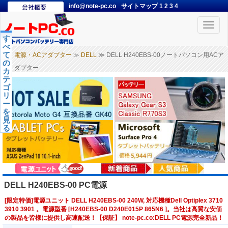
info@note-pc.co
サイトマップ
1
2
3
4
Toggle
naviga
す
べ
て
電源・ACアダプター
≫
DELL
≫ DELL H240EBS-00ノートパソコン用ACア
の
ダプター
カ
テ
ゴ
リ
ー
を
見
る
DELL H240EBS-00 PC電源
[限定特価]電源ユニット DELL H240EBS-00 240W, 対応機種Dell Optiplex 3710
3910 3901 。電源型番 [H240EBS-00 D240E015P 865N6 ]。当社は高質な安価
の製品を皆様に提供し高速配送！【保証】 note-pc.co:DELL PC電源完全新品！