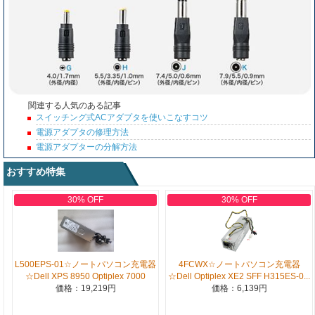
関連する人気のある記事
スイッチング式ACアダプタを使いこなすコツ
電源アダプタの修理方法
電源アダプターの分解方法
おすすめ特集
30% OFF
30% OFF
L500EPS-01☆ノートパソコン充電器
4FCWX☆ノートパソコン充電器
☆Dell XPS 8950 Optiplex 7000
☆Dell Optiplex XE2 SFF H315ES-0...
価格：19,219円
価格：6,139円