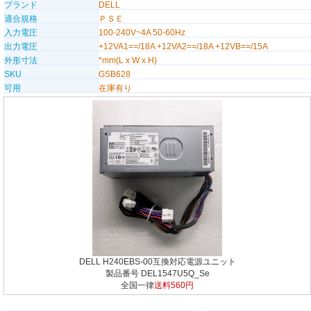
ブランド
DELL
適合規格
ＰＳＥ
入力電圧
100-240V~4A 50-60Hz
出力電圧
+12VA1==/18A +12VA2==/18A +12VB==/15A
外形寸法
*mm(L x W x H)
SKU
GSB628
可用
在庫有り
DELL H240EBS-00互換対応電源ユニット
製品番号 DEL1547U5Q_Se
全国一律
送料560円