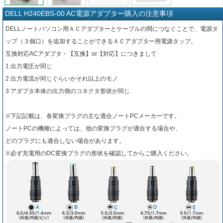
DELL H240EBS-00 AC電源アダプター購入の注意事項
DELLノートパソコン用ＡＣアダプターとケーブルの間につなぐことで、電源タ
ップ（３個口）を追加することができるＡＣアダプター用電源タップ。
互換対応ACアダプタ・【互換】or【対応】につきまして
1 出力電圧が同じ
2 出力電流が同じぐらいかそれ以上のモノ
3 アダプタ本体の出力側のコネクタ形状が同じ
※下記記載は、各変換プラグの主な適合ノートPCメーカーです。
ノートPCの機種によっては、他の変換プラグが適合する場合や、
どのプラグにも適合しない場合があります。
※必ず充電用のDC変換プラグの形状を確認してからご購入ください。