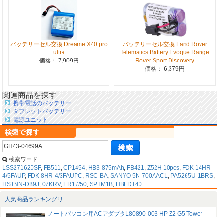
バッテリーセル交換 Dreame X40 pro
バッテリーセル交換 Land Rover
ultra
Telematics Battery Evoque Range
価格： 7,909円
Rover Sport Discovery
価格： 6,379円
関連商品を探す
携帯電話のバッテリー
タブレットバッテリー
電源ユニット
検索ワード
LSS271620SF
,
FB511
,
CP1454
,
HB3-875mAh
,
FB421
,
Z52H 10pcs
,
FDK 14HR-
4/5FAUP
,
FDK 8HR-4/3FAUPC
,
RSC-BA
,
SANYO 5N-700AACL
,
PA5265U-1BRS
,
HSTNN-DB9J
,
07KRV
,
ER17/50
,
SPTM1B
,
HBLDT40
人気商品ランキングリ
ノートパソコン用ACアダプタL80890-003 HP Z2 G5 Tower