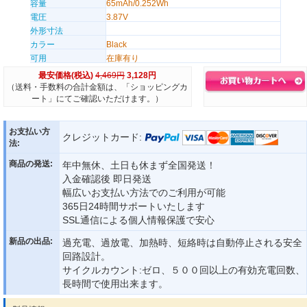
容量
65mAh/0.252Wh
電圧
3.87V
外形寸法
カラー
Black
可用
在庫有り
最安価格(税込)
4,469円
3,128円
（送料・手数料の合計金額は、「ショッピングカ
ート」にてご確認いただけます。）
お支払い方
クレジットカード:
法:
商品の発送:
年中無休、土日も休まず全国発送！
入金確認後 即日発送
幅広いお支払い方法でのご利用が可能
365日24時間サポートいたします
SSL通信による個人情報保護で安心
新品の出品:
過充電、過放電、加熱時、短絡時は自動停止される安全
回路設計。
サイクルカウント:ゼロ、５００回以上の有効充電回数、
長時間で使用出来ます。