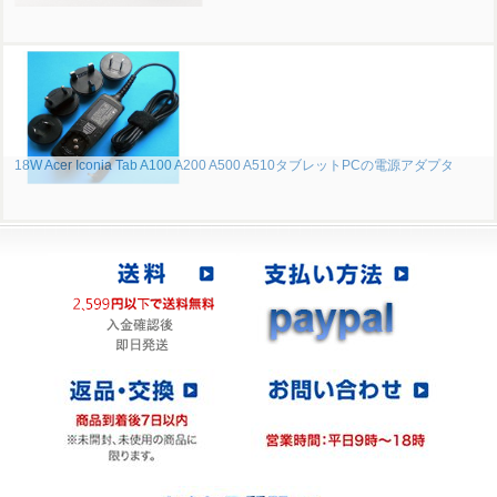
18W Acer Iconia Tab A100 A200 A500 A510タブレットPCの電源アダプタ