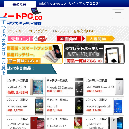
info@note-pc.co
サイトマップ
1
2
3
4
Toggle
naviga
す
べ
て
バッテリー・ACアダプター
<<
バッテリーセル交換FB421
の
カ
テ
ゴ
リ
ー
を
見
本店の注目商品！
る