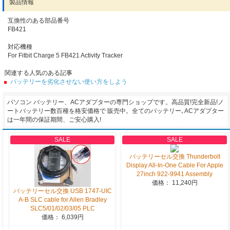
製品情報
互換性のある部品番号
FB421
対応機種
For Fitbit Charge 5 FB421 Activity Tracker
関連する人気のある記事
バッテリーを劣化させない使い方をしよう
パソコン バッテリー、ACアダプターの専門ショップです。高品質!完全新品!ノ
ートバッテリー数百種を格安価格で 販売中。全てのバッテリー､ACアダプター
は一年間の保証期間、ご安心購入!
SALE
SALE
バッテリーセル交換 Thunderbolt
Display All-In-One Cable For Apple
27inch 922-9941 Assembly
価格： 11,240円
バッテリーセル交換 USB 1747-UIC
A-B SLC cable for Allen Bradley
SLC5/01/02/03/05 PLC
価格： 6,039円