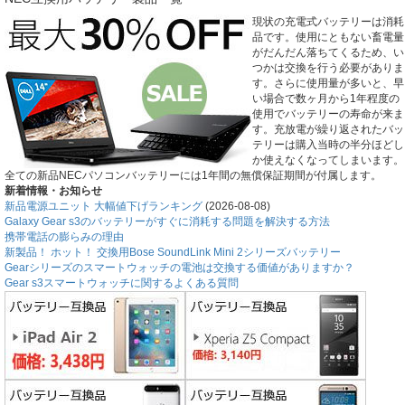
現状の充電式バッテリーは消耗
品です。使用にともない畜電量
がだんだん落ちてくるため、い
つかは交換を行う必要がありま
す。さらに使用量が多いと、早
い場合で数ヶ月から1年程度の
使用でバッテリーの寿命が来ま
す。充放電が繰り返されたバッ
テリーは購入当時の半分ほどし
か使えなくなってしまいます。
全ての新品NECパソコンバッテリーには1年間の無償保証期間が付属します。
新着情報・お知らせ
新品電源ユニット 大幅値下げランキング
(2026-08-08)
Galaxy Gear s3のバッテリーがすぐに消耗する問題を解決する方法
携帯電話の膨らみの理由
新製品！ ホット！ 交換用Bose SoundLink Mini 2シリーズバッテリー
Gearシリーズのスマートウォッチの電池は交換する価値がありますか？
Gear s3スマートウォッチに関するよくある質問