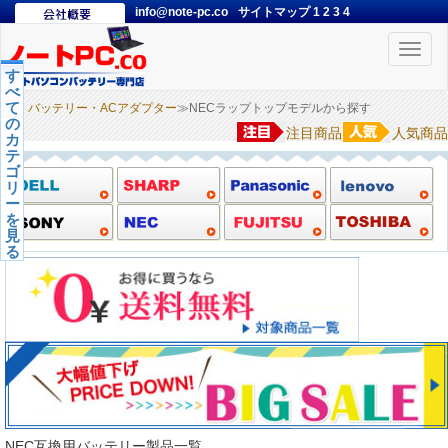
info@note-pc.co
サイトマップ
1
2
3
4
Toggle
naviga
す
べ
て
バッテリー・ACアダプター
≫NECラップトップモデルから探す
の
注目商品
人気商品
カ
テ
ゴ
リ
ー
を
見
る
NEC互換用バッテリー製品一覧