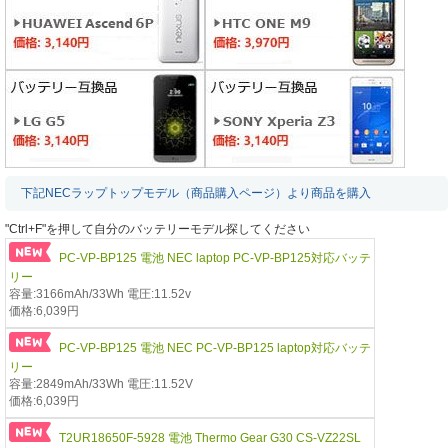
下記NECラップトップモデル（商品購入ページ）より商品を購入
"Ctrl+F"を押して自分のバッテリーモデル探してください
PC-VP-BP125 電池 NEC laptop PC-VP-BP125対応バッテ
リー
容量:3166mAh/33Wh 電圧:11.52v
価格:6,039円
PC-VP-BP125 電池 NEC PC-VP-BP125 laptop対応バッテ
リー
容量:2849mAh/33Wh 電圧:11.52V
価格:6,039円
T2UR18650F-5928 電池 Thermo Gear G30 CS-VZ22SL