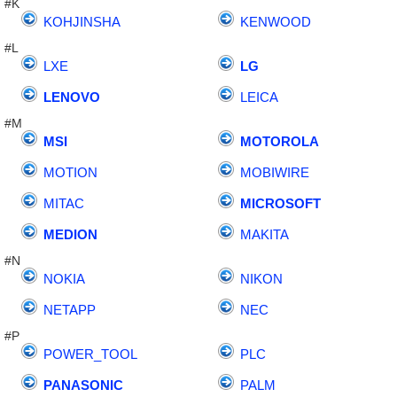
#K
KOHJINSHA
KENWOOD
#L
LXE
LG
LENOVO
LEICA
#M
MSI
MOTOROLA
MOTION
MOBIWIRE
MITAC
MICROSOFT
MEDION
MAKITA
#N
NOKIA
NIKON
NETAPP
NEC
#P
POWER_TOOL
PLC
PANASONIC
PALM