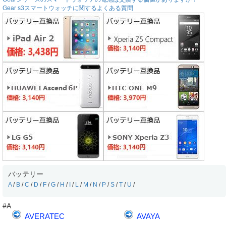
Gear s3スマートウォッチに関するよくある質問
バッテリー
A
/
B
/
C
/
D
/
F
/
G
/
H
/
I
/
L
/
M
/
N
/
P
/
S
/
T
/
U
/
#A
AVERATEC
AVAYA