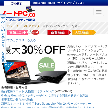
info@note-pc.co
サイトマップ
1
2
3
4
Toggle
naviga
す
べ
て
バッテリー・ACアダプター
≫すべてのカテゴリーを見る
の
カ
テ
すべてのカテゴリーを見る
ゴ
リ
真新しいノートパソコンバッテ
ー
リーのオンラインショップ、
を
note-pc.coです。ノートパソコ
見
ン（PC）バッテリーの販売・
る
通販はもちろん、ノートパソコ
ンから周辺機器まで。 激
安・超特価で全国の皆様に提供
致します。365日、毎日出荷！
最短当日出荷のパソコン通販
ドスパラ。
新着情報・お知らせ
新品電源ユニット 大幅値下げランキング
(2026-08-08)
Galaxy Gear s3のバッテリーがすぐに消耗する問題を解決する方法
携帯電話の膨らみの理由
新製品！ ホット！ 交換用Bose SoundLink Mini 2シリーズバッテリー
Gearシリーズのスマートウォッチの電池は交換する価値がありますか？