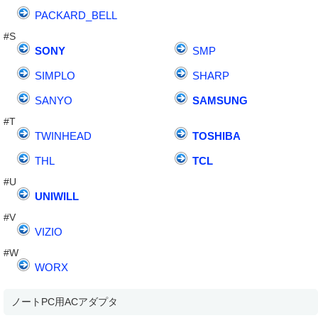
PACKARD_BELL
#S
SONY
SMP
SIMPLO
SHARP
SANYO
SAMSUNG
#T
TWINHEAD
TOSHIBA
THL
TCL
#U
UNIWILL
#V
VIZIO
#W
WORX
ノートPC用ACアダプタ