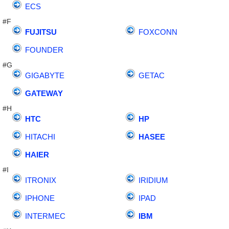
ECS
#F
FUJITSU
FOXCONN
FOUNDER
#G
GIGABYTE
GETAC
GATEWAY
#H
HTC
HP
HITACHI
HASEE
HAIER
#I
ITRONIX
IRIDIUM
IPHONE
IPAD
INTERMEC
IBM