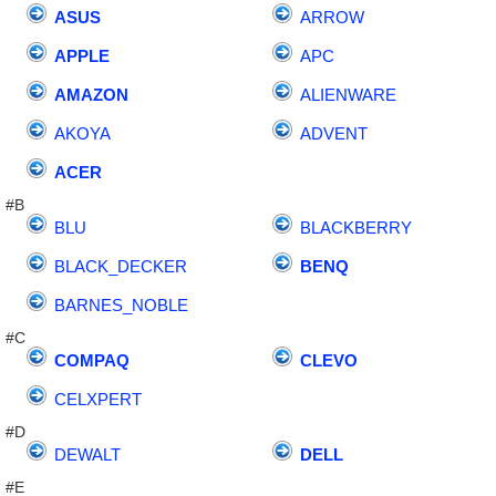
ASUS
ARROW
APPLE
APC
AMAZON
ALIENWARE
AKOYA
ADVENT
ACER
#B
BLU
BLACKBERRY
BLACK_DECKER
BENQ
BARNES_NOBLE
#C
COMPAQ
CLEVO
CELXPERT
#D
DEWALT
DELL
#E