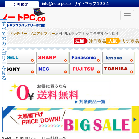
info@note-pc.co
サイトマップ
1
2
3
4
Toggle
naviga
す
べ
て
バッテリー・ACアダプター
≫APPLEラップトップモデルから探す
の
注目商品
人気商品
カ
テ
ゴ
リ
ー
を
見
る
APPLE互換用バッテリー製品一覧