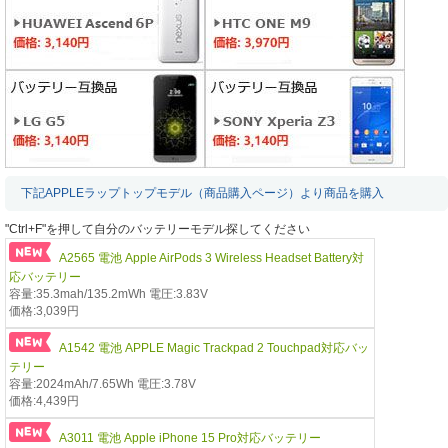
下記APPLEラップトップモデル（商品購入ページ）より商品を購入
"Ctrl+F"を押して自分のバッテリーモデル探してください
A2565 電池 Apple AirPods 3 Wireless Headset Battery対
応バッテリー
容量:35.3mah/135.2mWh 電圧:3.83V
価格:3,039円
A1542 電池 APPLE Magic Trackpad 2 Touchpad対応バッ
テリー
容量:2024mAh/7.65Wh 電圧:3.78V
価格:4,439円
A3011 電池 Apple iPhone 15 Pro対応バッテリー