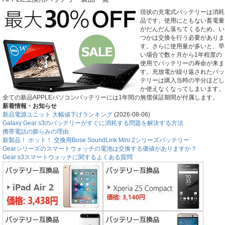
現状の充電式バッテリーは消耗
品です。使用にともない畜電量
がだんだん落ちてくるため、い
つかは交換を行う必要がありま
す。さらに使用量が多いと、早
い場合で数ヶ月から1年程度の
使用でバッテリーの寿命が来ま
す。充放電が繰り返されたバッ
テリーは購入当時の半分ほどし
か使えなくなってしまいます。
全ての新品APPLEパソコンバッテリーには1年間の無償保証期間が付属します。
新着情報・お知らせ
新品電源ユニット 大幅値下げランキング
(2026-08-06)
Galaxy Gear s3のバッテリーがすぐに消耗する問題を解決する方法
携帯電話の膨らみの理由
新製品！ ホット！ 交換用Bose SoundLink Mini 2シリーズバッテリー
Gearシリーズのスマートウォッチの電池は交換する価値がありますか？
Gear s3スマートウォッチに関するよくある質問