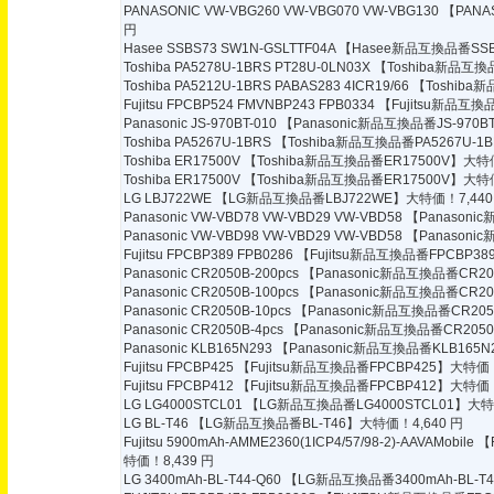
PANASONIC VW-VBG260 VW-VBG070 VW-VBG130
【PANA
円
Hasee SSBS73 SW1N-GSLTTF04A
【Hasee新品互換品番SSBS
Toshiba PA5278U-1BRS PT28U-0LN03X
【Toshiba新品互換品
Toshiba PA5212U-1BRS PABAS283 4ICR19/66
【Toshiba新
Fujitsu FPCBP524 FMVNBP243 FPB0334
【Fujitsu新品互換品
Panasonic JS-970BT-010
【Panasonic新品互換品番JS-970B
Toshiba PA5267U-1BRS
【Toshiba新品互換品番PA5267U-1
Toshiba ER17500V
【Toshiba新品互換品番ER17500V】大特価
Toshiba ER17500V
【Toshiba新品互換品番ER17500V】大特価
LG LBJ722WE
【LG新品互換品番LBJ722WE】大特価！7,440
Panasonic VW-VBD78 VW-VBD29 VW-VBD58
【Panasoni
Panasonic VW-VBD98 VW-VBD29 VW-VBD58
【Panasoni
Fujitsu FPCBP389 FPB0286
【Fujitsu新品互換品番FPCBP389
Panasonic CR2050B-200pcs
【Panasonic新品互換品番CR205
Panasonic CR2050B-100pcs
【Panasonic新品互換品番CR205
Panasonic CR2050B-10pcs
【Panasonic新品互換品番CR205
Panasonic CR2050B-4pcs
【Panasonic新品互換品番CR2050
Panasonic KLB165N293
【Panasonic新品互換品番KLB165N
Fujitsu FPCBP425
【Fujitsu新品互換品番FPCBP425】大特価！
Fujitsu FPCBP412
【Fujitsu新品互換品番FPCBP412】大特価！
LG LG4000STCL01
【LG新品互換品番LG4000STCL01】大特価
LG BL-T46
【LG新品互換品番BL-T46】大特価！4,640 円
Fujitsu 5900mAh-AMME2360(1ICP4/57/98-2)-AAVAMobile
【F
特価！8,439 円
LG 3400mAh-BL-T44-Q60
【LG新品互換品番3400mAh-BL-T4