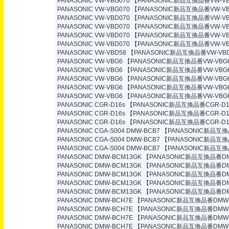
PANASONIC VW-VBG070
【PANASONIC新品互換品番VW-VB
PANASONIC VW-VBG070
【PANASONIC新品互換品番VW-VB
PANASONIC VW-VBD070
【PANASONIC新品互換品番VW-VB
PANASONIC VW-VBD070
【PANASONIC新品互換品番VW-VB
PANASONIC VW-VBD070
【PANASONIC新品互換品番VW-VB
PANASONIC VW-VBD070
【PANASONIC新品互換品番VW-VB
PANASONIC VW-VBD58
【PANASONIC新品互換品番VW-VBD
PANASONIC VW-VBG6
【PANASONIC新品互換品番VW-VBG
PANASONIC VW-VBG6
【PANASONIC新品互換品番VW-VBG
PANASONIC VW-VBG6
【PANASONIC新品互換品番VW-VBG
PANASONIC VW-VBG6
【PANASONIC新品互換品番VW-VBG
PANASONIC VW-VBG6
【PANASONIC新品互換品番VW-VBG
PANASONIC CGR-D16s
【PANASONIC新品互換品番CGR-D1
PANASONIC CGR-D16s
【PANASONIC新品互換品番CGR-D1
PANASONIC CGR-D16s
【PANASONIC新品互換品番CGR-D1
PANASONIC CGA-S004 DMW-BCB7
【PANASONIC新品互換品
PANASONIC CGA-S004 DMW-BCB7
【PANASONIC新品互換品
PANASONIC CGA-S004 DMW-BCB7
【PANASONIC新品互換品
PANASONIC DMW-BCM13GK
【PANASONIC新品互換品番DM
PANASONIC DMW-BCM13GK
【PANASONIC新品互換品番DM
PANASONIC DMW-BCM13GK
【PANASONIC新品互換品番DM
PANASONIC DMW-BCM13GK
【PANASONIC新品互換品番DM
PANASONIC DMW-BCM13GK
【PANASONIC新品互換品番DM
PANASONIC DMW-BCH7E
【PANASONIC新品互換品番DMW-
PANASONIC DMW-BCH7E
【PANASONIC新品互換品番DMW-
PANASONIC DMW-BCH7E
【PANASONIC新品互換品番DMW-
PANASONIC DMW-BCH7E
【PANASONIC新品互換品番DMW-