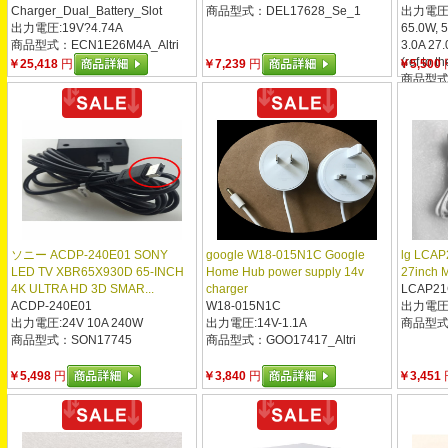
Charger_Dual_Battery_Slot
商品型式：DEL17628_Se_1
出力電圧:2
出力電圧:19V?4.74A
65.0W, 5
商品型式：ECN1E26M4A_Altri
3.0A 27.
(ref to th
￥25,418
円
￥7,239
円
￥5,500
商品型式：
ソニー ACDP-240E01 SONY
google W18-015N1C Google
lg LCA
LED TV XBR65X930D 65-INCH
Home Hub power supply 14v
27inch M
4K ULTRA HD 3D SMAR...
charger
LCAP2
ACDP-240E01
W18-015N1C
出力電圧:1
出力電圧:24V 10A 240W
出力電圧:14V-1.1A
商品型式：
商品型式：SON17745
商品型式：GOO17417_Altri
￥5,498
円
￥3,840
円
￥3,451