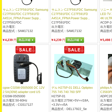
サムスン C27F591FDC Samsung
サムスン C27F591FDC Samsung
ソニー A
C27F591FDC C27F591FD
C27F591FDC C27F591FD
LED TV
A4514_FPNA Power Supp...
A4514_FPNA Power Supp...
4K ULTR
C27F591FDC
C27F591FDC
ACDP-2
出力電圧:
出力電圧:
出力電圧:2
商品型式：SAM17132
商品型式：SAM17132
商品型式：
￥4,239
円
￥4,239
円
￥5,498
cgsw CGSW-0505000 DC 12V
デル H275P-01 DELL Optiplex
philips
2.5A(30W) adapter cord US
755 745 740 760 SFF
C3583FQ
CGSW-0505000
H275P-01
ADPC20
出力電圧:50-60Hz
出力電圧:275W;+5V==/18A,
出力電圧:2
商品型式：CGS17127
+3.3V==/5A
(Compat
商品型式：DEL17922_Se
商品型式：P