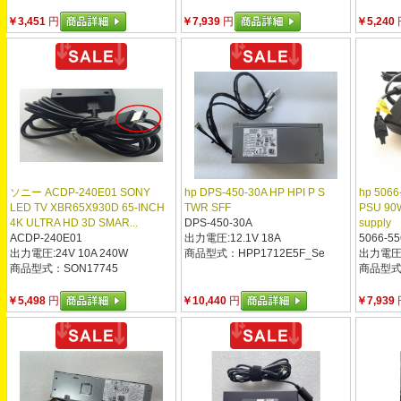
￥3,451
円
￥7,939
円
￥5,240
ソニー ACDP-240E01 SONY
hp DPS-450-30A HP HPI P S
hp 5066
LED TV XBR65X930D 65-INCH
TWR SFF
PSU 90W
4K ULTRA HD 3D SMAR...
DPS-450-30A
supply
ACDP-240E01
出力電圧:12.1V 18A
5066-55
出力電圧:24V 10A 240W
商品型式：HPP1712E5F_Se
出力電圧:5
商品型式：SON17745
商品型式：H
￥5,498
円
￥10,440
円
￥7,939