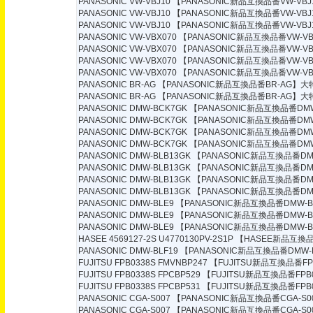
PANASONIC VW-VBJ10
【PANASONIC新品互換品番VW-VBJ
PANASONIC VW-VBJ10
【PANASONIC新品互換品番VW-VBJ
PANASONIC VW-VBJ10
【PANASONIC新品互換品番VW-VBJ
PANASONIC VW-VBX070
【PANASONIC新品互換品番VW-VB
PANASONIC VW-VBX070
【PANASONIC新品互換品番VW-VB
PANASONIC VW-VBX070
【PANASONIC新品互換品番VW-VB
PANASONIC VW-VBX070
【PANASONIC新品互換品番VW-VB
PANASONIC BR-AG
【PANASONIC新品互換品番BR-AG】大特
PANASONIC BR-AG
【PANASONIC新品互換品番BR-AG】大特
PANASONIC DMW-BCK7GK
【PANASONIC新品互換品番DMW
PANASONIC DMW-BCK7GK
【PANASONIC新品互換品番DMW
PANASONIC DMW-BCK7GK
【PANASONIC新品互換品番DMW
PANASONIC DMW-BCK7GK
【PANASONIC新品互換品番DMW
PANASONIC DMW-BLB13GK
【PANASONIC新品互換品番DMW
PANASONIC DMW-BLB13GK
【PANASONIC新品互換品番DMW
PANASONIC DMW-BLB13GK
【PANASONIC新品互換品番DMW
PANASONIC DMW-BLB13GK
【PANASONIC新品互換品番DMW
PANASONIC DMW-BLE9
【PANASONIC新品互換品番DMW-B
PANASONIC DMW-BLE9
【PANASONIC新品互換品番DMW-B
PANASONIC DMW-BLE9
【PANASONIC新品互換品番DMW-B
HASEE 4569127-2S U4770130PV-2S1P
【HASEE新品互換品番4
PANASONIC DMW-BLF19
【PANASONIC新品互換品番DMW-B
FUJITSU FPB0338S FMVNBP247
【FUJITSU新品互換品番FPB
FUJITSU FPB0338S FPCBP529
【FUJITSU新品互換品番FPB0
FUJITSU FPB0338S FPCBP531
【FUJITSU新品互換品番FPB0
PANASONIC CGA-S007
【PANASONIC新品互換品番CGA-S0
PANASONIC CGA-S007
【PANASONIC新品互換品番CGA-S0