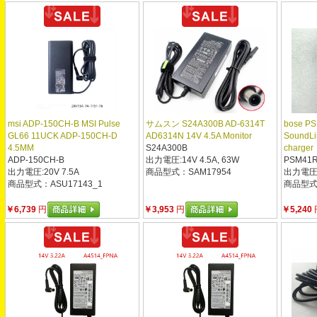
msi ADP-150CH-B MSI Pulse
サムスン S24A300B AD-6314T
bose P
GL66 11UCK ADP-150CH-D
AD6314N 14V 4.5A Monitor
SoundLi
4.5MM
S24A300B
charger
ADP-150CH-B
出力電圧:14V 4.5A, 63W
PSM41R
出力電圧:20V 7.5A
商品型式：SAM17954
出力電圧:
商品型式：ASU17143_1
商品型式：B
￥6,739
円
￥3,953
円
￥5,240