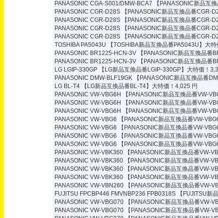
PANASONIC CGA-S001/DMW-BCA7
【PANASONIC新品互換品
PANASONIC CGR-D28S
【PANASONIC新品互換品番CGR-D2
PANASONIC CGR-D28S
【PANASONIC新品互換品番CGR-D2
PANASONIC CGR-D28S
【PANASONIC新品互換品番CGR-D2
PANASONIC CGR-D28S
【PANASONIC新品互換品番CGR-D2
TOSHIBA PA5043U
【TOSHIBA新品互換品番PA5043U】大特価
PANASONIC BR1225-HCN-3V
【PANASONIC新品互換品番BR1
PANASONIC BR1225-HCN-3V
【PANASONIC新品互換品番BR1
LG LGIP-330GP
【LG新品互換品番LGIP-330GP】大特価！3,3
PANASONIC DMW-BLF19GK
【PANASONIC新品互換品番DMW
LG BL-T4
【LG新品互換品番BL-T4】大特価！4,025 円
PANASONIC VW-VBG6H
【PANASONIC新品互換品番VW-VB
PANASONIC VW-VBG6H
【PANASONIC新品互換品番VW-VB
PANASONIC VW-VBG6H
【PANASONIC新品互換品番VW-VB
PANASONIC VW-VBG6
【PANASONIC新品互換品番VW-VBG
PANASONIC VW-VBG6
【PANASONIC新品互換品番VW-VBG
PANASONIC VW-VBG6
【PANASONIC新品互換品番VW-VBG
PANASONIC VW-VBG6
【PANASONIC新品互換品番VW-VBG
PANASONIC VW-VBK360
【PANASONIC新品互換品番VW-VB
PANASONIC VW-VBK360
【PANASONIC新品互換品番VW-VB
PANASONIC VW-VBK360
【PANASONIC新品互換品番VW-VB
PANASONIC VW-VBK360
【PANASONIC新品互換品番VW-VB
PANASONIC VW-VBN260
【PANASONIC新品互換品番VW-VB
FUJITSU FPCBP446 FMVNBP236 FPB0318S
【FUJITSU新品
PANASONIC VW-VBG070
【PANASONIC新品互換品番VW-VB
PANASONIC VW-VBG070
【PANASONIC新品互換品番VW-VB