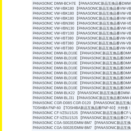
PANASONIC DMW-BCH7E
【PANASONIC新品互換品番DMW-
PANASONIC VW-VBK180
【PANASONIC新品互換品番VW-VB
PANASONIC VW-VBK180
【PANASONIC新品互換品番VW-VB
PANASONIC VW-VBK180
【PANASONIC新品互換品番VW-VB
PANASONIC VW-VBN390
【PANASONIC新品互換品番VW-VB
PANASONIC VW-VBN130
【PANASONIC新品互換品番VW-VB
PANASONIC VW-VBY100
【PANASONIC新品互換品番VW-VB
PANASONIC VW-VBT380
【PANASONIC新品互換品番VW-VB
PANASONIC VW-VBT380
【PANASONIC新品互換品番VW-VB
PANASONIC VW-VBT380
【PANASONIC新品互換品番VW-VB
PANASONIC DMW-BLD10E
【PANASONIC新品互換品番DMW-
PANASONIC DMW-BLD10E
【PANASONIC新品互換品番DMW-
PANASONIC DMW-BLD10E
【PANASONIC新品互換品番DMW-
PANASONIC DMW-BLD10E
【PANASONIC新品互換品番DMW-
PANASONIC DMW-BLD10E
【PANASONIC新品互換品番DMW-
PANASONIC DMW-BLD10E
【PANASONIC新品互換品番DMW-
PANASONIC DMW-BLD10E
【PANASONIC新品互換品番DMW-
PANASONIC DMW-BLD10E
【PANASONIC新品互換品番DMW-
PANASONIC DMW-BLK22
【PANASONIC新品互換品番DMW-B
PANASONIC DMW-BLJ31
【PANASONIC新品互換品番DMW-B
PANASONIC CGR-D08S CGR-D120
【PANASONIC新品互換品
TOSHIBA FNP-60
【TOSHIBA新品互換品番FNP-60】大特価！3
PANASONIC CF-VZSU1SJS
【PANASONIC新品互換品番CF-V
PANASONIC CF-VZSU1SJS
【PANASONIC新品互換品番CF-V
PANASONIC CGA-S002E/DMW-BM7
【PANASONIC新品互換品
PANASONIC CGA-S002E/DMW-BM7
【PANASONIC新品互換品