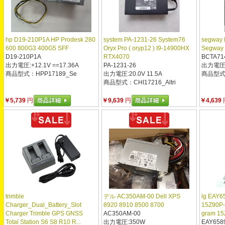
hp D19-210P1A HP Prodesk 280
system PA-1231-26 System76
segway
600 800G3 400G5 SFF
Oryx Pro ( oryp12 ) I9-14900HX
Segway N
D19-210P1A
RTX4070
BCTA71
出力電圧:+12.1V ==17.36A
PA-1231-26
出力電圧: 
商品型式：HPP17189_Se
出力電圧:20.0V 11.5A
商品型式：
商品型式：CHI17216_Altri
￥5,739
円
￥9,639
円
￥4,639
trimble
デル AC350AM-00 Dell XPS
lg EAY6
Charger_Dual_Battery_Slot
8920 8910 8500 8700
15Z90P-
Charger Trimble GPS GNSS
AC350AM-00
gram 15
Total Station S6 S8 R10 R...
出力電圧:350W
EAY658