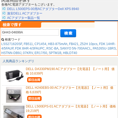
関連商品を探す
各種AC電源アダプターもございます。
DELL L500EPS-00用ACアダプターDell XPS 8940
激安DELL ACアダプター
ACアダプター製品一覧
検索ワード
LSS271620SF
,
FB511
,
CP1454
,
HB3-875mAh
,
FB421
,
Z52H 10pcs
,
FDK 14HR-
4/5FAUP
,
FDK 8HR-4/3FAUPC
,
RSC-BA
,
SANYO 5N-700AACL
,
PA5265U-1BRS
,
HSTNN-DB9J
,
07KRV
,
ER17/50
,
SPTM1B
,
HBLDT40
人気商品ランキングリ
DELL DA330PM190 ACアダプター【充電器】【ノート用】 価
格 10,639円
DELL H240EBS-00 ACアダプター【充電器】【ノート用】 価
格 6,639円
DELL L500EPS-01 ACアダプター【充電器】【ノート用】 価格
19,219円