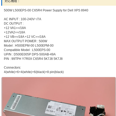
対応機種：
500W L500EPS-00 C65R4 Power Supply for Dell XPS 8940
AC INPUT : 100-240V~/7A
DC OUTPUT :
+12 VA1==/18A
+12VA2==/18A
+12 VB==/18A +12 VC==/18A
MAX OUTPUT POWER : 500W
Model : H500EPM-00 L500EPM-00
Compatible Model : L500EPS-00
UP/N : D500E005P DPS-500AB-49A
P/N : 99TPH Y7R0X C65R4 5K7J8 5K7J8
Connectors:
4(white)+6+4(white)+6(black)+8 pin(black)