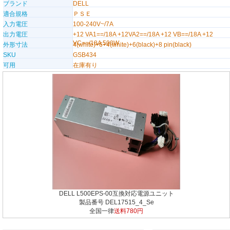
ブランド
DELL
適合規格
ＰＳＥ
入力電圧
100-240V~/7A
出力電圧
+12 VA1==/18A +12VA2==/18A +12 VB==/18A +12
VC==/18A 500W
外形寸法
4(white)+6+4(white)+6(black)+8 pin(black)
SKU
GSB434
可用
在庫有り
DELL L500EPS-00互換対応電源ユニット
製品番号 DEL17515_4_Se
全国一律
送料780円