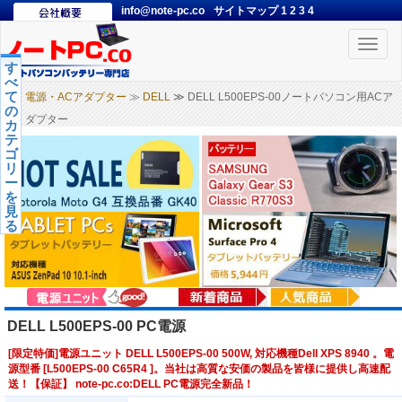
info@note-pc.co
サイトマップ
1
2
3
4
Toggle
naviga
す
べ
て
電源・ACアダプター
≫
DELL
≫ DELL L500EPS-00ノートパソコン用ACア
の
ダプター
カ
テ
ゴ
リ
ー
を
見
る
DELL L500EPS-00 PC電源
[限定特価]電源ユニット DELL L500EPS-00 500W, 対応機種Dell XPS 8940 。電
源型番 [L500EPS-00 C65R4 ]。当社は高質な安価の製品を皆様に提供し高速配
送！【保証】 note-pc.co:DELL PC電源完全新品！