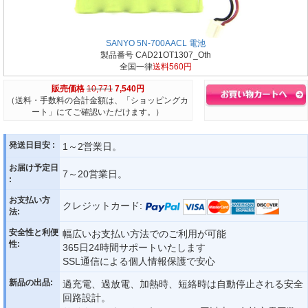
SANYO 5N-700AACL 電池
製品番号 CAD21OT1307_Oth
全国一律
送料560円
販売価格
10,771
7,540円
（送料・手数料の合計金額は、「ショッピングカ
ート」にてご確認いただけます。）
発送日目安 :
1～2営業日。
お届け予定日
7～20営業日。
:
お支払い方
クレジットカード:
法:
安全性と利便
幅広いお支払い方法でのご利用が可能
性:
365日24時間サポートいたします
SSL通信による個人情報保護で安心
新品の出品:
過充電、過放電、加熱時、短絡時は自動停止される安全
回路設計。