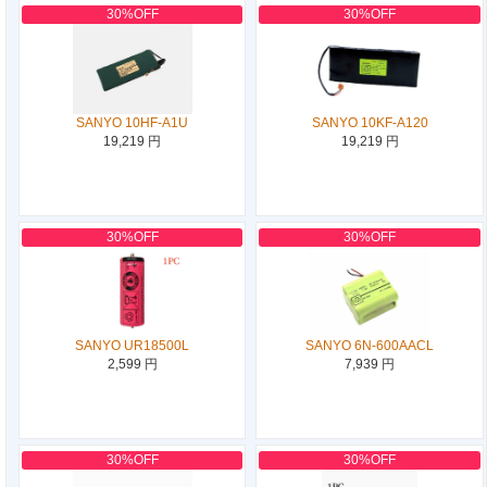
30%OFF
30%OFF
SANYO 10HF-A1U
SANYO 10KF-A120
19,219 円
19,219 円
30%OFF
30%OFF
SANYO UR18500L
SANYO 6N-600AACL
2,599 円
7,939 円
30%OFF
30%OFF