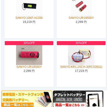
SANYO 10KF-A1200
SANYO UR18500Y
19,219 円
2,299 円
30%OFF
30%OFF
SANYO UR18500Y
SANYO KR1.2SCH-3(RC03911)
2,299 円
17,219 円