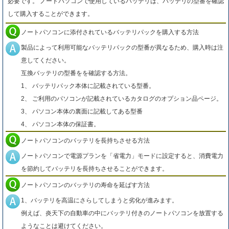
必要です。 ノートパソコンで使用しているバッテリは、バッテリの型番を確認
して購入することができます。
ノートパソコンに添付されているバッテリパックを購入する方法
製品によって利用可能なバッテリパックの型番が異なるため、購入時は注
意してください。
互換バッテリの型番をを確認する方法。
1、 バッテリパック本体に記載されている型番。
2、 ご利用のパソコンが記載されているカタログのオプション品ページ。
3、 パソコン本体の裏面に記載してある型番
4、 パソコン本体の保証書。
ノートパソコンのバッテリを長持ちさせる方法
ノートパソコンで電源プランを「省電力」モードに設定すると、消費電力
を節約してバッテリを長持ちさせることができます。
ノートパソコンのバッテリの寿命を延ばす方法
1、バッテリを高温にさらしてしまうと劣化が進みます。
例えば、炎天下の自動車の中にバッテリ付きのノートパソコンを放置する
ようなことは避けてください。