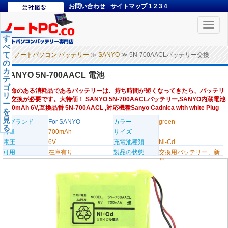
お問い合わせ
サイトマップ
1
2
3
4
Toggle
naviga
す
べ
て
ノートパソコン バッテリー
≫
SANYO
≫ 5N-700AACLバッテリー交換
の
カ
SANYO 5N-700AACL 電池
テ
ゴ
寿命のある消耗品であるバッテリーは、持ち時間が短くなってきたら、バッテリ
リ
ー交換が必要です。大特価！ SANYO 5N-700AACLバッテリー,SANYO内蔵電池
ー
700mAh 6V,互換品番 5N-700AACL ,対応機種Sanyo Cadnica with white Plug
を
見
のブランド
For SANYO
カラー
green
る
容量
700mAh
サイズ
電圧
6V
充電池種類
Ni-Cd
可用
在庫有り
製品の状態
交換用バッテリー、新
品