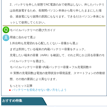
2、バッテリを外した状態でAC電源のみで使用はしない。外したバッテリ
は自然放電するため、長期間パソコン本体から取り外したままにした場
合、過放電になり故障の原因にもなります。できるだけパソコン本体にセ
ットして使用してください。
モバイルバッテリーの選び方ガイド
用途に合わせて選ぶ
1.外出時も充電切れを心配したくない～容量から選ぶ
まずは所持している端末の内蔵バッテリー容量をチェック。
充電したい端末の容量（mAh）を確認して、それと同じか上回る容量のモ
バイルバッテリーを選ぼう。
モバイルバッテリー容量÷内蔵バッテリー容量＝フル充電回数※
※ 実際の充電回数は電池の使用状況や環境温度、スマートフォンの作動状
態、その他の要因により異なります。
もっとヒット記事
バッテリーを劣化させない使い方をしよう
おすすめ特集