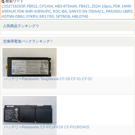
検索ワード
LSS271620SF
,
FB511
,
CP1454
,
HB3-875mAh
,
FB421
,
Z52H 10pcs
,
FDK 14HR-
4/5FAUP
,
FDK 8HR-4/3FAUPC
,
RSC-BA
,
SANYO 5N-700AACL
,
PA5265U-1BRS
,
HSTNN-DB9J
,
07KRV
,
ER17/50
,
SPTM1B
,
HBLDT40
人気商品ランキングリ
交換用電池パックランキング！
バッテリーPanasonic Toughbook CF-29 CF-51 CF-52
バッテリーPanasonic CF-FV1/FV1R CF-FV1RDAVS