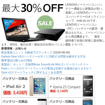
LENOVOノートパソコンバッ
テリー通販なら新製品が安い。
真新しいLENOVOノートパソ
コンバッテリーのオンラインシ
ョップ、note-pc.coです。
LENOVOノートパソコン
（PC）バッテリーの販売・通
販はもちろん、ノートパソコン
から周辺機器まで。 激安・
超特価で全国の皆様に提供致し
ます。365日、毎日出荷！最短当日出荷のパソコン通販 ドスパラ。
新着情報・お知らせ
新品電源ユニット 大幅値下げランキング
(2026-08-06)
Galaxy Gear s3のバッテリーがすぐに消耗する問題を解決する方法
携帯電話の膨らみの理由
新製品！ ホット！ 交換用Bose SoundLink Mini 2シリーズバッテリー
Gearシリーズのスマートウォッチの電池は交換する価値がありますか？
Gear s3スマートウォッチに関するよくある質問