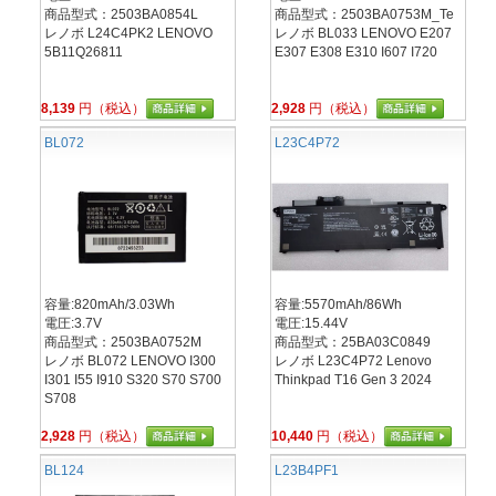
商品型式：2503BA0854L
商品型式：2503BA0753M_Te
レノボ L24C4PK2 LENOVO
レノボ BL033 LENOVO E207
5B11Q26811
E307 E308 E310 I607 I720
8,139
円（税込）
2,928
円（税込）
BL072
L23C4P72
容量:820mAh/3.03Wh
容量:5570mAh/86Wh
電圧:3.7V
電圧:15.44V
商品型式：2503BA0752M
商品型式：25BA03C0849
レノボ BL072 LENOVO I300
レノボ L23C4P72 Lenovo
I301 I55 I910 S320 S70 S700
Thinkpad T16 Gen 3 2024
S708
2,928
円（税込）
10,440
円（税込）
BL124
L23B4PF1