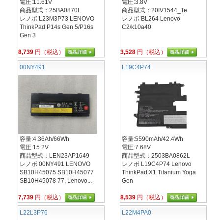
電圧:11.61V
電圧:3.8V
商品型式：25BA0870L
商品型式：20IV1544_Te
レノボ L23M3P73 LENOVO
レノボ BL264 Lenovo
ThinkPad P14s Gen 5/P16s
C2/k10a40
Gen 3
8,739
円（税込）
3,528
円（税込）
00NY491
L19C4P74
容量:4.36Ah/66Wh
容量:5590mAh/42.4Wh
電圧:15.2V
電圧:7.68V
商品型式：LEN23AP1649
商品型式：2503BA0862L
レノボ 00NY491 LENOVO
レノボ L19C4P74 Lenovo
SB10H45075 SB10H45077
ThinkPad X1 Titanium Yoga
SB10H45078 77, Lenovo...
Gen
7,739
円（税込）
8,539
円（税込）
L22L3P76
L22M4PA0