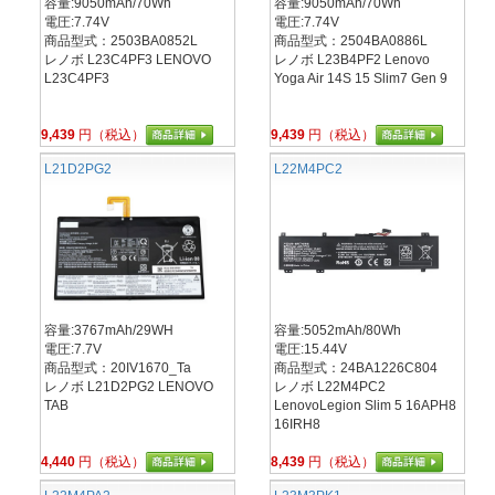
容量:9050mAh/70Wh
容量:9050mAh/70Wh
電圧:7.74V
電圧:7.74V
商品型式：2503BA0852L
商品型式：2504BA0886L
レノボ L23C4PF3 LENOVO
レノボ L23B4PF2 Lenovo
L23C4PF3
Yoga Air 14S 15 Slim7 Gen 9
9,439
円（税込）
9,439
円（税込）
L21D2PG2
L22M4PC2
容量:3767mAh/29WH
容量:5052mAh/80Wh
電圧:7.7V
電圧:15.44V
商品型式：20IV1670_Ta
商品型式：24BA1226C804
レノボ L21D2PG2 LENOVO
レノボ L22M4PC2
TAB
LenovoLegion Slim 5 16APH8
16IRH8
4,440
円（税込）
8,439
円（税込）