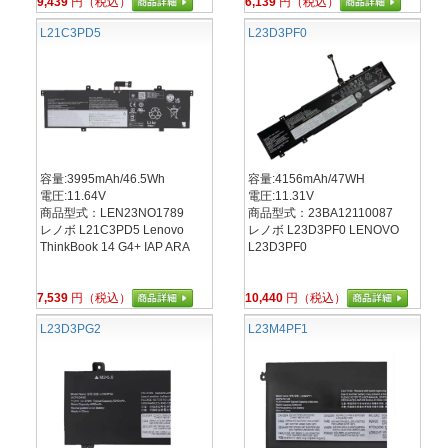
9,439
円（税込）
6,139
円（税込）
L21C3PD5
L23D3PF0
容量:3995mAh/46.5Wh
容量:4156mAh/47WH
電圧:11.64V
電圧:11.31V
商品型式：LEN23NO1789
商品型式：23BA12110087
レノボ L21C3PD5 Lenovo
レノボ L23D3PF0 LENOVO
ThinkBook 14 G4+ IAP ARA
L23D3PF0
7,539
円（税込）
10,440
円（税込）
L23D3PG2
L23M4PF1