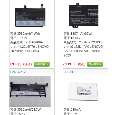
容量:3536mAh/41Wh
容量:3887mAh/60Wh
電圧:11.61V
電圧:15.44V
商品型式：25BA84P6A
商品型式：25BA0212C830
レノボ L22L3P76 LENOVO
レノボ L22M4PA0 LENOVO
ThinkPad X13 Gen 4
G5000 IRH8/G5000 APH8
2023
7,939
円（税込）
7,939
円（税込）
L24C4PK2
BL033
容量:3510mAh/54.7Wh
容量:680mAh
電圧:15.6V
電圧:3.7V