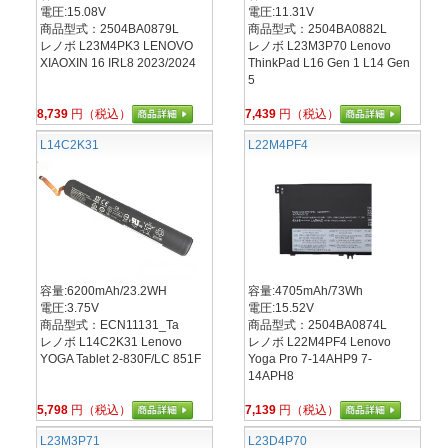
電圧:15.08V
電圧:11.31V
商品型式：2504BA0879L
商品型式：2504BA0882L
レノボ L23M4PK3 LENOVO
レノボ L23M3P70 Lenovo
XIAOXIN 16 IRL8 2023/2024
ThinkPad L16 Gen 1 L14 Gen
5
8,739
円（税込）
7,439
円（税込）
L14C2K31
L22M4PF4
容量:6200mAh/23.2WH
容量:4705mAh/73Wh
電圧:3.75V
電圧:15.52V
商品型式：ECN11131_Ta
商品型式：2504BA0874L
レノボ L14C2K31 Lenovo
レノボ L22M4PF4 Lenovo
YOGA Tablet 2-830F/LC 851F
Yoga Pro 7-14AHP9 7-
14APH8
5,798
円（税込）
7,139
円（税込）
L23M3P71
L23D4P70