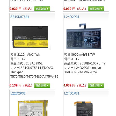
L23M2PG3 L23X2PG3
IRX9/AHP9/IAX9I/IAX9/ARP9
9,939
円（税込）
9,939
円（税込）
SB10K97581
L24D2P31
容量:2110mAh/24Wh
容量:8600mAh/33.7Wh
電圧:11.4V
電圧:3.91V
商品型式：25BA0995L
商品型式：2510BA1007L_Ta
レノボ SB10K97581 LENOVO
レノボ L24D2P31 Lenovo
Thinkpad
XIAOXIN Pad Pro 2024
T570/T580/T470/T480/A475/A485
6,139
円（税込）
4,639
円（税込）
L22D2P32
L24D1P31