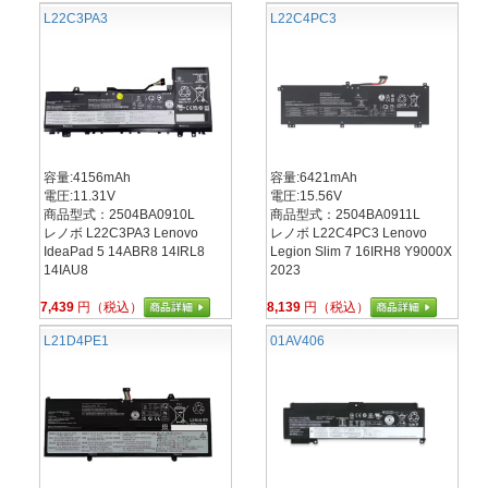
L22C3PA3
L22C4PC3
容量:4156mAh
容量:6421mAh
電圧:11.31V
電圧:15.56V
商品型式：2504BA0910L
商品型式：2504BA0911L
レノボ L22C3PA3 Lenovo
レノボ L22C4PC3 Lenovo
IdeaPad 5 14ABR8 14IRL8
Legion Slim 7 16IRH8 Y9000X
14IAU8
2023
7,439
円（税込）
8,139
円（税込）
L21D4PE1
01AV406