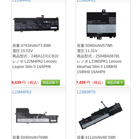
L22M4PA2
L23M3PK1
容量:4743mAh/73.6Wh
容量:5040mAh/57Wh
電圧:15.52V
電圧:11.31V
商品型式：24BA1231C810
商品型式：2504BA0878L
レノボ L22M4PA2 Lenovo
レノボ L23M3PK1 Lenovo
Legion Slim 5 14APH8
IdeaPad Slim 5 14IMH9
15IRH9 16AHP9
8,439
円（税込）
7,439
円（税込）
L23M4PK3
L23M3P70
容量:5040mAh/76Wh
容量:4112mAh/46.5Wh