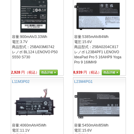
容量:900mAh/3.33Wh
容量:5385mAh/84Wh
電圧:3.7V
電圧:15.6V
商品型式：25BA03M0742
商品型式：25BA0204C817
レノボ BL124 LENOVO P50
レノボ L23B4PF1 LENOVO
S550 S730
IdeaPad Pro 5 16AHP9 Yoga
Pro 9 16IMH9
2,928
円（税込）
8,939
円（税込）
L11M3P02
L23M4PG1
容量:4060mAh/45Wh
容量:5450mAh/85Wh
電圧:11.1V
電圧:15.6V