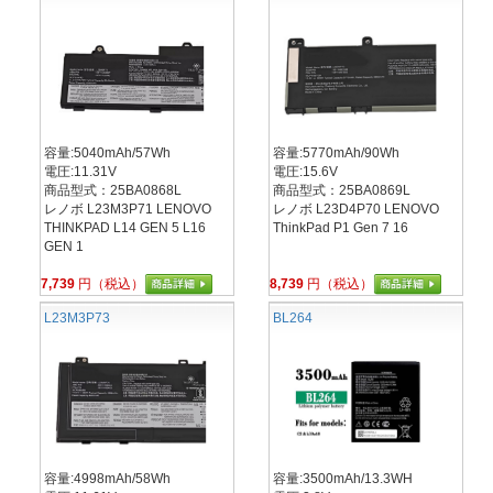
容量:5040mAh/57Wh
容量:5770mAh/90Wh
電圧:11.31V
電圧:15.6V
商品型式：25BA0868L
商品型式：25BA0869L
レノボ L23M3P71 LENOVO
レノボ L23D4P70 LENOVO
THINKPAD L14 GEN 5 L16
ThinkPad P1 Gen 7 16
GEN 1
7,739
円（税込）
8,739
円（税込）
L23M3P73
BL264
容量:4998mAh/58Wh
容量:3500mAh/13.3WH