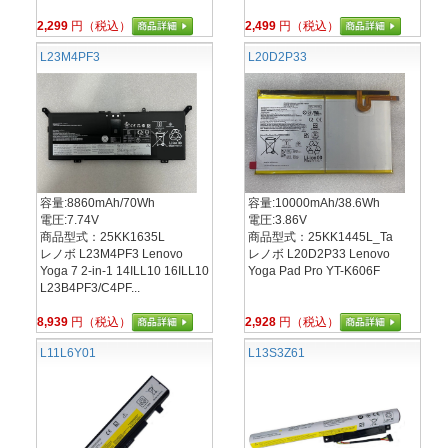
2,299
円（税込）
2,499
円（税込）
L23M4PF3
L20D2P33
容量:8860mAh/70Wh
容量:10000mAh/38.6Wh
電圧:7.74V
電圧:3.86V
商品型式：25KK1635L
商品型式：25KK1445L_Ta
レノボ L23M4PF3 Lenovo
レノボ L20D2P33 Lenovo
Yoga 7 2-in-1 14ILL10 16ILL10
Yoga Pad Pro YT-K606F
L23B4PF3/C4PF...
8,939
円（税込）
2,928
円（税込）
L11L6Y01
L13S3Z61