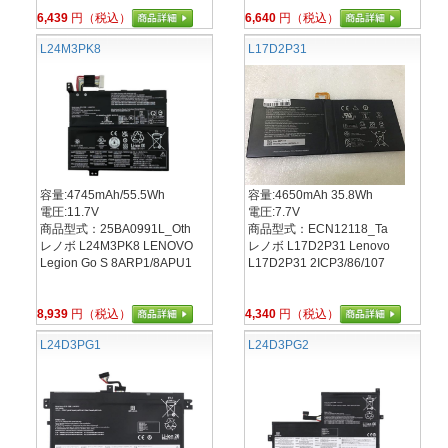
6,439
円（税込）
6,640
円（税込）
L24M3PK8
L17D2P31
容量:4745mAh/55.5Wh
容量:4650mAh 35.8Wh
電圧:11.7V
電圧:7.7V
商品型式：25BA0991L_Oth
商品型式：ECN12118_Ta
レノボ L24M3PK8 LENOVO
レノボ L17D2P31 Lenovo
Legion Go S 8ARP1/8APU1
L17D2P31 2ICP3/86/107
8,939
円（税込）
4,340
円（税込）
L24D3PG1
L24D3PG2