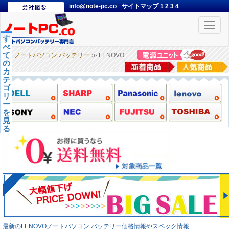
info@note-pc.co
サイトマップ
1
2
3
4
Toggle
naviga
す
べ
て
ノートパソコン バッテリー
≫ LENOVO
の
カ
テ
ゴ
リ
ー
を
見
る
最新のLENOVOノートパソコン バッテリー価格情報やスペック情報