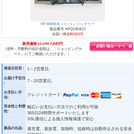
HP BM04XL パソコン バッテリー
製品番号 HPQ19D822
全国一律
送料560円
販売価格
11,199
7,840円
（送料・手数料の合計金額は、「ショッピングカ
ート」にてご確認いただけます。）
発送日目安 :
1～2営業日。
お届け予定日
7～20営業日。
:
お支払い方
クレジットカード:
法:
安全性と利便
幅広いお支払い方法でのご利用が可能
性:
365日24時間サポートいたします
SSL通信による個人情報保護で安心
新品の出品:
過充電、過放電、加熱時、短絡時は自動停止される安全