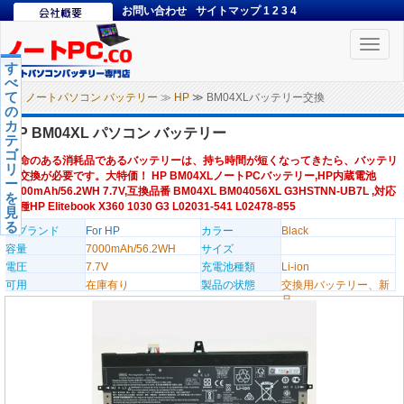
お問い合わせ
サイトマップ
1
2
3
4
Toggle
naviga
す
べ
て
ノートパソコン バッテリー
≫
HP
≫ BM04XLバッテリー交換
の
カ
HP BM04XL パソコン バッテリー
テ
ゴ
寿命のある消耗品であるバッテリーは、持ち時間が短くなってきたら、バッテリ
リ
ー交換が必要です。大特価！ HP BM04XLノートPCバッテリー,HP内蔵電池
ー
7000mAh/56.2WH 7.7V,互換品番 BM04XL BM04056XL G3HSTNN-UB7L ,対応
を
機種HP Elitebook X360 1030 G3 L02031-541 L02478-855
見
る
のブランド
For HP
カラー
Black
容量
7000mAh/56.2WH
サイズ
電圧
7.7V
充電池種類
Li-ion
可用
在庫有り
製品の状態
交換用バッテリー、新
品