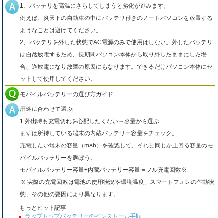
1、バッテリを高温にさらしてしまうと劣化が進みます。
例えば、炎天下の自動車の中にバッテリ付きのノートパソコンを放置する
ようなことは避けてください。
2、バッテリを外した状態でAC電源のみで使用はしない。外したバッテリ
は自然放電するため、長期間パソコン本体から取り外したままにした場
合、過放電になり故障の原因にもなります。できるだけパソコン本体にセ
ットして使用してください。
モバイルバッテリーの選び方ガイド
用途に合わせて選ぶ
1.外出時も充電切れを心配したくない～容量から選ぶ
まずは所持している端末の内蔵バッテリー容量をチェック。
充電したい端末の容量（mAh）を確認して、それと同じか上回る容量のモ
バイルバッテリーを選ぼう。
モバイルバッテリー容量÷内蔵バッテリー容量＝フル充電回数※
※ 実際の充電回数は電池の使用状況や環境温度、スマートフォンの作動状
態、その他の要因により異なります。
もっとヒット記事
ラップトップバッテリーのインストール手順