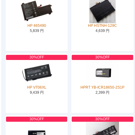
HP 465490
HP HSTNH-129C
5,839 円
4,639 円
30%OFF
30%OFF
HP VT06XL
HPRT YB-ICR18650-2S1P
9,439 円
2,399 円
30%OFF
30%OFF