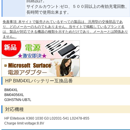
回路設計。
サイクルカウント:ゼロ、５００回以上の有効充電回数、
長時間で使用出来ます。
免責事項: 本サイトで販売されているすべての製品は、汎用型の交換部品であ
り、どのメーカーのものでもありません。当サイトで掲載しているブランド名
は、製品が対応できる機器の種類を示すためだけであり、メーカーとは関係あり
ません。
HP BM04XLバッテリー互換品番
BM04XL
BM04056XL
G3HSTNN-UB7L
対応機種
HP Elitebook X360 1030 G3 L02031-541 L02478-855
Charge limit voltage:8.8V