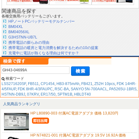
関連商品を探す
各種交換用バッテリーもございます。
HPノートPCバッテリーモデルナンバー
BM04XL
BM04056XL
G3HSTNN-UB7L
携帯電話の膨らみの理由
携帯電話の暖房と電力消費を解決するための10の提案
充電中に電話が熱くなる理由は何ですか？
検索ワード
LSS271620SF
,
FB511
,
CP1454
,
HB3-875mAh
,
FB421
,
Z52H 10pcs
,
FDK 14HR-
4/5FAUP
,
FDK 8HR-4/3FAUPC
,
RSC-BA
,
SANYO 5N-700AACL
,
PA5265U-1BRS
,
HSTNN-DB9J
,
07KRV
,
ER17/50
,
SPTM1B
,
HBLDT40
人気商品ランキングリ
HP L80890-003 付属AC電源アダプタ 価格 13,820円
HP N74821-001 付属AC電源アダプタ 19.5V 16.92A 価格