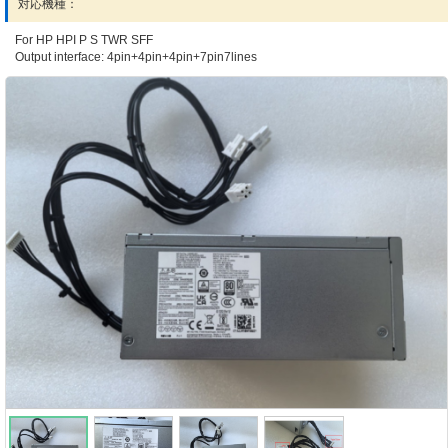
対応機種：
For HP HPI P S TWR SFF
Output interface: 4pin+4pin+4pin+7pin7lines