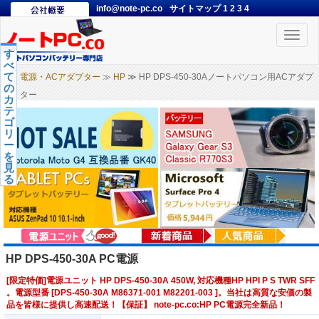
info@note-pc.co
サイトマップ
1
2
3
4
Toggle
naviga
す
べ
て
電源・ACアダプター
≫
HP
≫ HP DPS-450-30Aノートパソコン用ACアダプ
の
ター
カ
テ
ゴ
リ
ー
を
見
る
HP DPS-450-30A PC電源
[限定特価]電源ユニット HP DPS-450-30A 450W, 対応機種HP HPI P S TWR SFF
。電源型番 [DPS-450-30A M86371-001 M82201-003 ]。当社は高質な安価の製
品を皆様に提供し高速配送！【保証】 note-pc.co:HP PC電源完全新品！