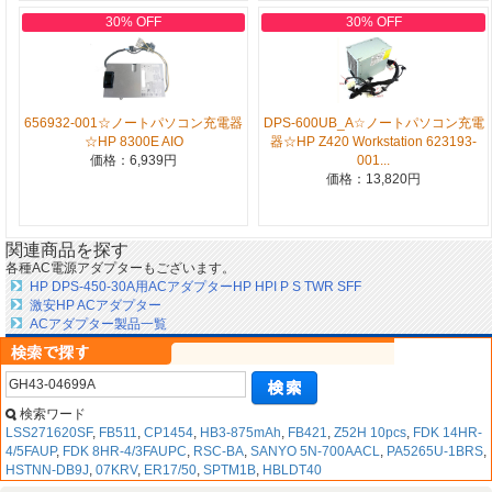
30% OFF
30% OFF
656932-001☆ノートパソコン充電器
DPS-600UB_A☆ノートパソコン充電
☆HP 8300E AIO
器☆HP Z420 Workstation 623193-
価格：6,939円
001...
価格：13,820円
関連商品を探す
各種AC電源アダプターもございます。
HP DPS-450-30A用ACアダプターHP HPI P S TWR SFF
激安HP ACアダプター
ACアダプター製品一覧
検索ワード
LSS271620SF
,
FB511
,
CP1454
,
HB3-875mAh
,
FB421
,
Z52H 10pcs
,
FDK 14HR-
4/5FAUP
,
FDK 8HR-4/3FAUPC
,
RSC-BA
,
SANYO 5N-700AACL
,
PA5265U-1BRS
,
HSTNN-DB9J
,
07KRV
,
ER17/50
,
SPTM1B
,
HBLDT40