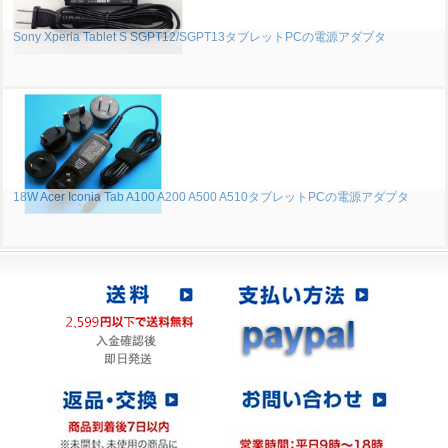
Sony Xperia Tablet S SGPT12/SGPT13タブレットPCの電源アダプタ
18W Acer Iconia Tab A100 A200 A500 A510タブレットPCの電源アダプタ