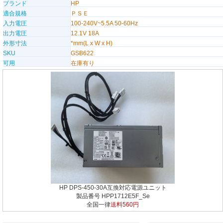
ブランド
HP
適合規格
ＰＳＥ
入力電圧
100-240V~5.5A 50-60Hz
出力電圧
12.1V 18A
外形寸法
*mm(L x W x H)
SKU
GSB622
可用
在庫有り
HP DPS-450-30A互換対応電源ユニット
製品番号 HPP1712E5F_Se
全国一律
送料560円