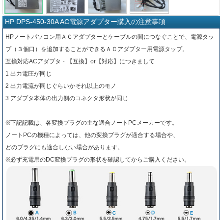
HP DPS-450-30A AC電源アダプター購入の注意事項
HPノートパソコン用ＡＣアダプターとケーブルの間につなぐことで、電源タッ
プ（３個口）を追加することができるＡＣアダプター用電源タップ。
互換対応ACアダプタ・【互換】or【対応】につきまして
1 出力電圧が同じ
2 出力電流が同じぐらいかそれ以上のモノ
3 アダプタ本体の出力側のコネクタ形状が同じ
※下記記載は、各変換プラグの主な適合ノートPCメーカーです。
ノートPCの機種によっては、他の変換プラグが適合する場合や、
どのプラグにも適合しない場合があります。
※必ず充電用のDC変換プラグの形状を確認してからご購入ください。