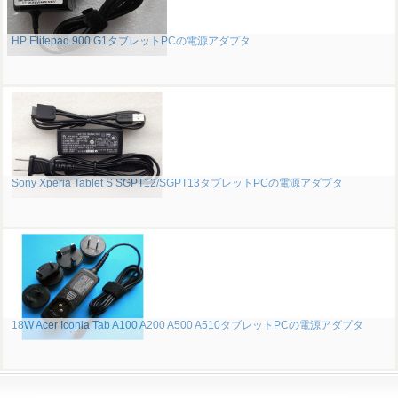
HP Elitepad 900 G1タブレットPCの電源アダプタ
Sony Xperia Tablet S SGPT12/SGPT13タブレットPCの電源アダプタ
18W Acer Iconia Tab A100 A200 A500 A510タブレットPCの電源アダプタ