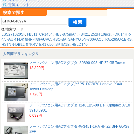
電源ユニット
検索ワード
LSS271620SF
,
FB511
,
CP1454
,
HB3-875mAh
,
FB421
,
Z52H 10pcs
,
FDK 14HR-
4/5FAUP
,
FDK 8HR-4/3FAUPC
,
RSC-BA
,
SANYO 5N-700AACL
,
PA5265U-1BRS
,
HSTNN-DB9J
,
07KRV
,
ER17/50
,
SPTM1B
,
HBLDT40
人気商品ランキングリ
ノートパソコン用ACアダプタL80890-003 HP Z2 G5 Tower
13,820円
ノートパソコン用ACアダプタ5P51D77070 Lenovo P340
Tower Desktop
7,728円
ノートパソコン用ACアダプタH240EBS-00 Dell Optiplex 3710
3910 3901
6,639円
ノートパソコン用ACアダプタPA-3451-1HA HP Z2 SFF G5/G8
SFF