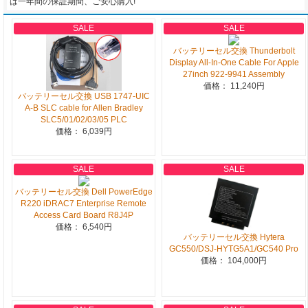
は一年間の保証期間、ご安心購入!
SALE
SALE
バッテリーセル交換 Thunderbolt
Display All-In-One Cable For Apple
27inch 922-9941 Assembly
価格： 11,240円
バッテリーセル交換 USB 1747-UIC
A-B SLC cable for Allen Bradley
SLC5/01/02/03/05 PLC
価格： 6,039円
SALE
SALE
バッテリーセル交換 Dell PowerEdge
R220 iDRAC7 Enterprise Remote
Access Card Board R8J4P
価格： 6,540円
バッテリーセル交換 Hytera
GC550/DSJ-HYTG5A1/GC540 Pro
価格： 104,000円