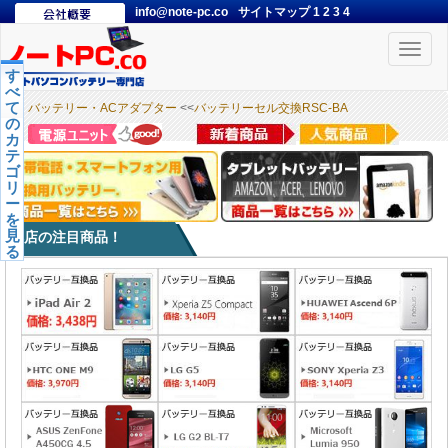
info@note-pc.co
サイトマップ
1
2
3
4
Toggle
naviga
す
べ
て
バッテリー・ACアダプター
<<
バッテリーセル交換RSC-BA
の
カ
テ
ゴ
リ
ー
を
見
本店の注目商品！
る