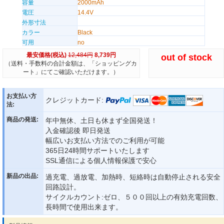
容量
2000mAh
電圧
14.4V
外形寸法
カラー
Black
可用
no
最安価格(税込)
12,484円
8,739円
out of stock
（送料・手数料の合計金額は、「ショッピングカ
ート」にてご確認いただけます。）
お支払い方
クレジットカード:
法:
商品の発送:
年中無休、土日も休まず全国発送！
入金確認後 即日発送
幅広いお支払い方法でのご利用が可能
365日24時間サポートいたします
SSL通信による個人情報保護で安心
新品の出品:
過充電、過放電、加熱時、短絡時は自動停止される安全
回路設計。
サイクルカウント:ゼロ、５００回以上の有効充電回数、
長時間で使用出来ます。