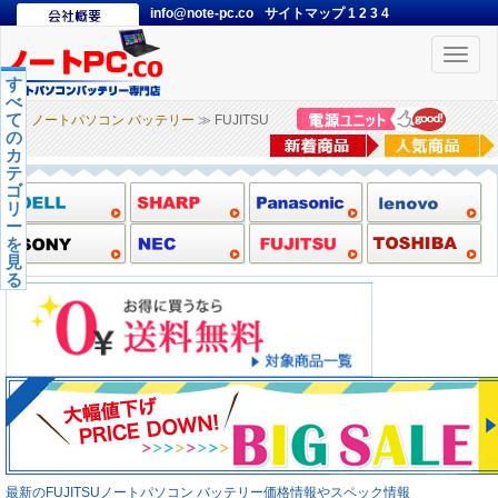
info@note-pc.co
サイトマップ
1
2
3
4
Toggle
naviga
す
べ
て
ノートパソコン バッテリー
≫ FUJITSU
の
カ
テ
ゴ
リ
ー
を
見
る
最新のFUJITSUノートパソコン バッテリー価格情報やスペック情報