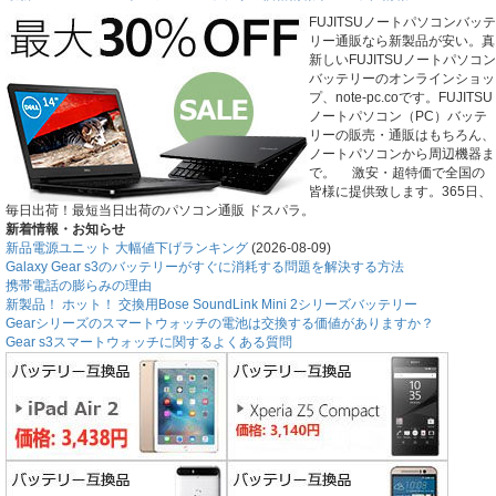
FUJITSUノートパソコンバッテ
リー通販なら新製品が安い。真
新しいFUJITSUノートパソコン
バッテリーのオンラインショッ
プ、note-pc.coです。FUJITSU
ノートパソコン（PC）バッテ
リーの販売・通販はもちろん、
ノートパソコンから周辺機器ま
で。 激安・超特価で全国の
皆様に提供致します。365日、
毎日出荷！最短当日出荷のパソコン通販 ドスパラ。
新着情報・お知らせ
新品電源ユニット 大幅値下げランキング
(2026-08-09)
Galaxy Gear s3のバッテリーがすぐに消耗する問題を解決する方法
携帯電話の膨らみの理由
新製品！ ホット！ 交換用Bose SoundLink Mini 2シリーズバッテリー
Gearシリーズのスマートウォッチの電池は交換する価値がありますか？
Gear s3スマートウォッチに関するよくある質問