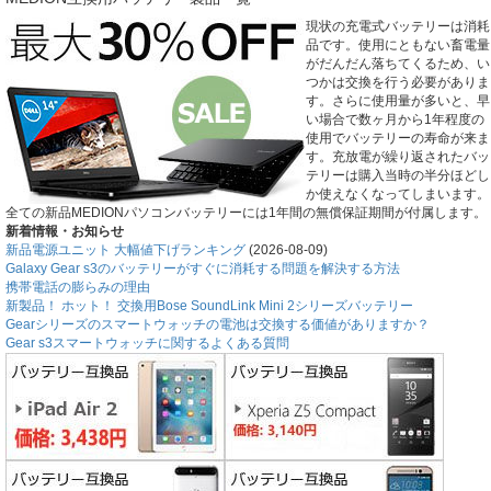
現状の充電式バッテリーは消耗
品です。使用にともない畜電量
がだんだん落ちてくるため、い
つかは交換を行う必要がありま
す。さらに使用量が多いと、早
い場合で数ヶ月から1年程度の
使用でバッテリーの寿命が来ま
す。充放電が繰り返されたバッ
テリーは購入当時の半分ほどし
か使えなくなってしまいます。
全ての新品MEDIONパソコンバッテリーには1年間の無償保証期間が付属します。
新着情報・お知らせ
新品電源ユニット 大幅値下げランキング
(2026-08-09)
Galaxy Gear s3のバッテリーがすぐに消耗する問題を解決する方法
携帯電話の膨らみの理由
新製品！ ホット！ 交換用Bose SoundLink Mini 2シリーズバッテリー
Gearシリーズのスマートウォッチの電池は交換する価値がありますか？
Gear s3スマートウォッチに関するよくある質問