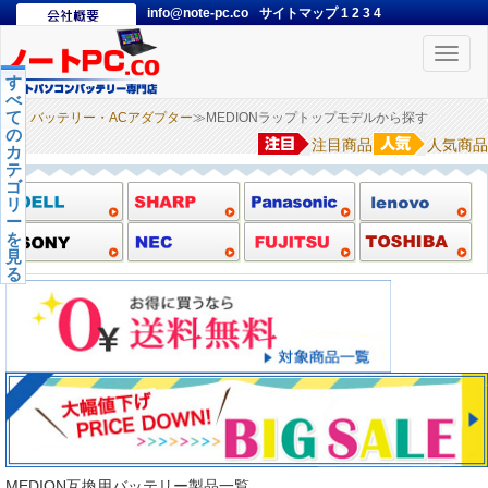
info@note-pc.co
サイトマップ
1
2
3
4
Toggle
naviga
す
べ
て
バッテリー・ACアダプター
≫MEDIONラップトップモデルから探す
の
注目商品
人気商品
カ
テ
ゴ
リ
ー
を
見
る
MEDION互換用バッテリー製品一覧