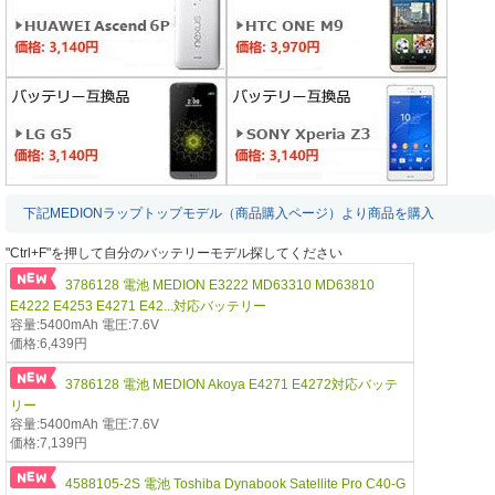
下記MEDIONラップトップモデル（商品購入ページ）より商品を購入
"Ctrl+F"を押して自分のバッテリーモデル探してください
3786128 電池 MEDION E3222 MD63310 MD63810
E4222 E4253 E4271 E42...対応バッテリー
容量:5400mAh 電圧:7.6V
価格:6,439円
3786128 電池 MEDION Akoya E4271 E4272対応バッテ
リー
容量:5400mAh 電圧:7.6V
価格:7,139円
4588105-2S 電池 Toshiba Dynabook Satellite Pro C40-G