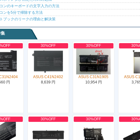
コンのキーボードの文字入力の方法
コンを5分で掃除する方法
トブックのリークの理由と解決策
特集
0%OFF
30%OFF
30%OFF
30%
C31N2404
ASUS C41N2402
ASUS C31N1905
ASUS C
660 円
8,639 円
10,954 円
3,76
0%OFF
30%OFF
30%OFF
30%