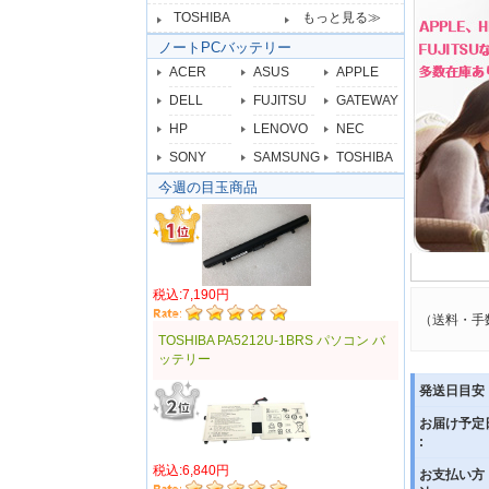
TOSHIBA
もっと見る≫
ノートPCバッテリー
ACER
ASUS
APPLE
DELL
FUJITSU
GATEWAY
HP
LENOVO
NEC
SONY
SAMSUNG
TOSHIBA
今週の目玉商品
税込:7,190円
（送料・手
TOSHIBA PA5212U-1BRS パソコン バ
ッテリー
発送日目安 
お届け予定
:
税込:6,840円
お支払い方