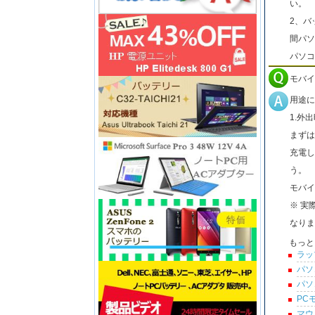
い。
2、バ
間パソ
パソコ
モバイ
用途に
1.外
まずは
充電し
う。
モバイ
※ 実
なりま
もっと
ラッ
パソ
パソ
PC
マウ