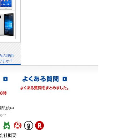
みの理由
ですか？
報配信中
gger
：
会社概要