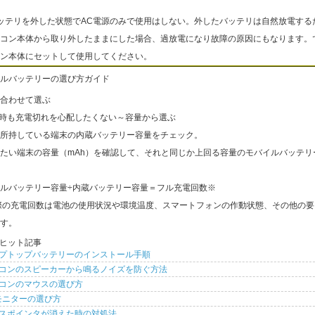
ッテリを外した状態でAC電源のみで使用はしない。外したバッテリは自然放電する
コン本体から取り外したままにした場合、過放電になり故障の原因にもなります。
ン本体にセットして使用してください。
ルバッテリーの選び方ガイド
合わせて選ぶ
出時も充電切れを心配したくない～容量から選ぶ
所持している端末の内蔵バッテリー容量をチェック。
たい端末の容量（mAh）を確認して、それと同じか上回る容量のモバイルバッテリ
ルバッテリー容量÷内蔵バッテリー容量＝フル充電回数※
際の充電回数は電池の使用状況や環境温度、スマートフォンの作動状態、その他の要
す。
ヒット記事
プトップバッテリーのインストール手順
コンのスピーカーから鳴るノイズを防ぐ方法
コンのマウスの選び方
モニターの選び方
スポインタが消えた時の対処法