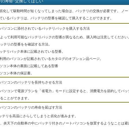
ーの寿命･交換してほしい
劣化して駆動時間が短くなってしまった場合は、バッテリの交換が必要です。 ノー
ているバッテリは、バッテリの型番を確認して購入することができます。
パソコンに添付されているバッテリパックを購入する方法
よって利用可能なバッテリパックの型番が異なるため、購入時は注意してください
ッテリの型番をを確認する方法。
バッテリパック本体に記載されている型番。
ご利用のパソコンが記載されているカタログのオプション品ページ。
パソコン本体の裏面に記載してある型番
パソコン本体の保証書。
パソコンのバッテリを長持ちさせる方法
パソコンで電源プランを「省電力」モードに設定すると、消費電力を節約してバッ
ることができます。
パソコンのバッテリの寿命を延ばす方法
ッテリを高温にさらしてしまうと劣化が進みます。
、炎天下の自動車の中にバッテリ付きのノートパソコンを放置するようなことは避