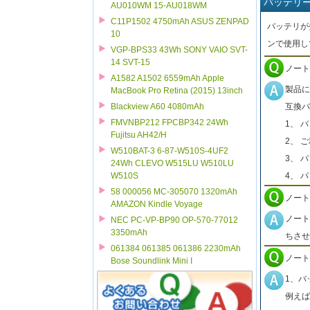
バッテリ
AU010WM 15-AU018WM
C11P1502 4750mAh ASUS ZENPAD
バッテリが
10
ンで使用し
VGP-BPS33 43Wh SONY VAIO SVT-
14 SVT-15
ノート
A1582 A1502 6559mAh Apple
製品に
MacBook Pro Retina (2015) 13inch
Blackview A60 4080mAh
互換バ
FMVNBP212 FPCBP342 24Wh
1、 
Fujitsu AH42/H
2、 
W510BAT-3 6-87-W510S-4UF2
3、 
24Wh CLEVO W515LU W510LU
W510S
4、 
58 000056 MC-305070 1320mAh
ノート
AMAZON Kindle Voyage
ノート
NEC PC-VP-BP90 OP-570-77012
3350mAh
ちさせ
061384 061385 061386 2230mAh
ノート
Bose Soundlink Mini I
1、バ
例えば