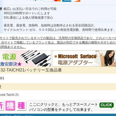
便
幅広いお支払い方法でのご利用が可能
365日24時間サポートいたします
SSL通信による個人情報保護で安心
過充電、過放電、加熱時、短絡時は自動停止される安全回路設計。
サイクルカウント:ゼロ、５００回以上の有効充電回数、長時間で使用出来ます
 本サイトで販売されているすべての製品は、汎用型の交換部品であり、どのメーカー
。当サイトで掲載しているブランド名は、製品が対応できる機器の種類を示すためだ
は関係ありません。
C32-TAICHI21バッテリー互換品番
I21
種
ook Taichi 21
ここにクリックと、もっと
アスース
ノート
パソコンの型番をチェクして出来ます。