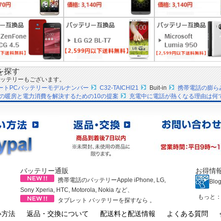
を探す
ッテリーもございます。
ノートPCバッテリーモデルナンバー
C32-TAICHI21
Buit-in
携帯電話の膨ら
の暖房と電力消費を解決するための10の提案
充電中に電話が熱くなる理由は何
バッテリー通販
お得情
携帯電話のバッテリーApple iPhone, LG,
Blo
Sony Xperia, HTC, Motorola, Nokia など、
もっと
タブレット バッテリーを探すなら 。
い方法
返品・交換について
配送料と配送情報
よくある質問