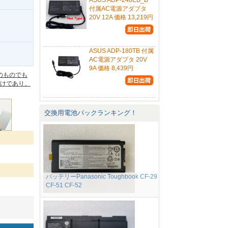
ASUS ADP-240EB_B
付属AC電源アダプタ
20V 12A 価格 13,219円
ASUS ADP-180TB 付属
。
AC電源アダプタ 20V
9A 価格 8,439円
のものでも
けであり、
交換用電池パックランキング！
バッテリーPanasonic Toughbook CF-29
CF-51 CF-52