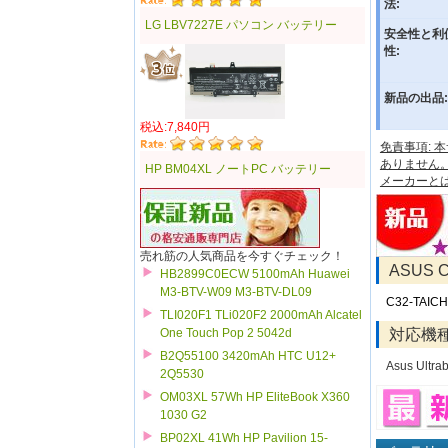
法:
LG LBV7227E パソコン バッテリー
安全性と利
性:
新品の出品:
税込:7,840円
免責事項:
ありません
HP BM04XL ノートPC バッテリー
メーカーと
売れ筋の人気商品を今すぐチェック！
ASUS 
HB2899C0ECW 5100mAh Huawei
M3-BTV-W09 M3-BTV-DL09
C32-TAICH
TLI020F1 TLi020F2 2000mAh Alcatel
One Touch Pop 2 5042d
対応機
B2Q55100 3420mAh HTC U12+
Asus Ultrab
2Q5530
OM03XL 57Wh HP EliteBook X360
1030 G2
BP02XL 41Wh HP Pavilion 15-