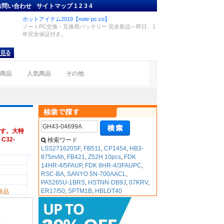
お問い合わせ
サイトマップ
1
2
3
4
ホットアイテム2019【note-pc.co】
ノートPC交換・互換用バッテリー 完全新品～即日、1
年完全保証付き。
着商品
人気商品
その他
す。大特
C32-
検索ワード
LSS271620SF
,
FB511
,
CP1454
,
HB3-
875mAh
,
FB421
,
Z52H 10pcs
,
FDK
14HR-4/5FAUP
,
FDK 8HR-4/3FAUPC
,
RSC-BA
,
SANYO 5N-700AACL
,
PA5265U-1BRS
,
HSTNN-DB9J
,
07KRV
,
ER17/50
,
SPTM1B
,
HBLDT40
新品