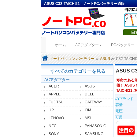
ASUS C32-TAICHI21 - ノートPCバッテリー通販
(current)
ホーム
ACアダプター
PCバッテリー
ノートパソコン バッテリー
≫
ASUS
≫ C32-TAIC
ASUS C
すべてのカテゴリーを見る
ACアダプター
寿命のある
価！ ASUS 
ACER
ASUS
TAICHI21 ,
APPLE
DELL
のブランド
FUJITSU
GATEWAY
容量
HP
IBM
電圧
可用
LENOVO
MSI
NEC
PANASONIC
SONY
SAMSUNG