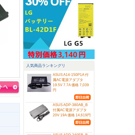
人気商品ランキングリ
ASUS A14-150P1A 付
属AC電源アダプタ
19.5V 7.7A 価格 7,039
円
ASUS ADP-380AB_B
付属AC電源アダプタ
20V 19A 価格 14,619円