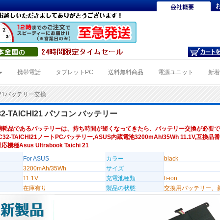
携帯電話
タブレットPC
送料無料商品
電源ユニット
新
HI21バッテリー交換
32-TAICHI21 パソコン バッテリー
消耗品であるバッテリーは、持ち時間が短くなってきたら、バッテリー交換が必要で
C32-TAICHI21ノートPCバッテリー,ASUS内蔵電池3200mAh/35Wh 11.1V,互換品番 
対応機種Asus Ultrabook Taichi 21
For ASUS
カラー
black
3200mAh/35Wh
サイズ
11.1V
充電池種類
li-ion
在庫有り
製品の状態
交換用バッテリー、