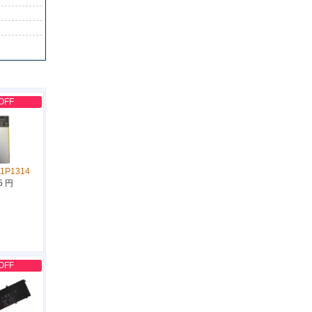
OFF
11P1314
5 円
OFF