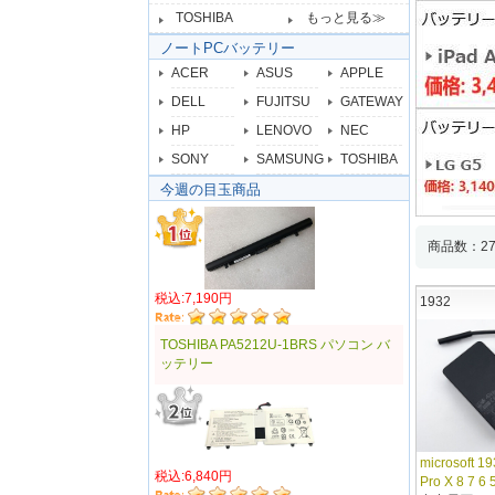
TOSHIBA
もっと見る≫
ノートPCバッテリー
ACER
ASUS
APPLE
DELL
FUJITSU
GATEWAY
HP
LENOVO
NEC
SONY
SAMSUNG
TOSHIBA
今週の目玉商品
商品数：2
税込:7,190円
1932
TOSHIBA PA5212U-1BRS パソコン バ
ッテリー
microsoft 19
税込:6,840円
Pro X 8 7 6 5