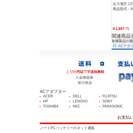
出力電圧:12V
商品型式：MI
￥2,897
円
関連商品
各種製品の激
ACアダ
ACアダプター
ACER
DELL
FUJITSU
HP
LENOVO
SONY
TOSHIBA
NEC
PANASONIC
お支払
ノートPCバッテリーのネット通販