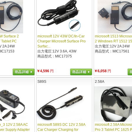
4W Surface 2
microsoft 12V 43W DC/In-Car
microsoft 1513 Microso
 Tablet PC
Charger Microsoft Surface Pro
2 Windows RT 1512 1
 2A 24W
Surfac...
出力電圧:12V 2A 24W
C17153
出力電圧:12V 3.6A, 43W
商品型式：MIC17561
商品型式：MIC17375
￥4,596
円
￥6,058
円
S89S
2.58A
ro_3 12V 2.58A AC
microsoft S89S DC 12V 2.58A
microsoft 2.58A Microso
er Supply Adapter
Car Charger Charging for
Pro 3 Tablet PC 1625 