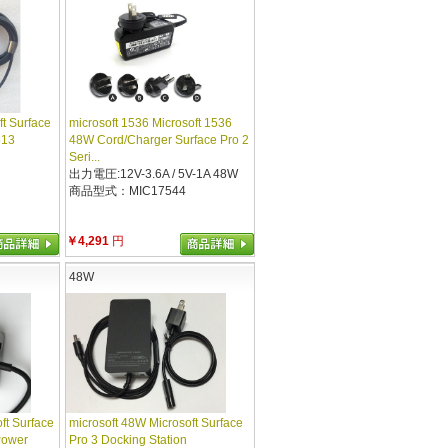
ft Surface
microsoft 1536 Microsoft 1536
513
48W Cord/Charger Surface Pro 2
Seri...
出力電圧:12V-3.6A / 5V-1A 48W
商品型式：MIC17544
￥4,291
円
48W
ft Surface
microsoft 48W Microsoft Surface
Power
Pro 3 Docking Station