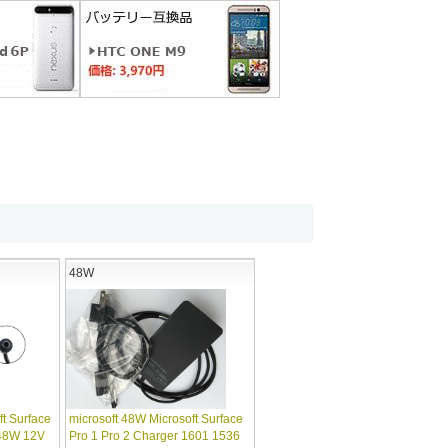
48W
ft Surface
microsoft 48W Microsoft Surface
 48W 12V
Pro 1 Pro 2 Charger 1601 1536