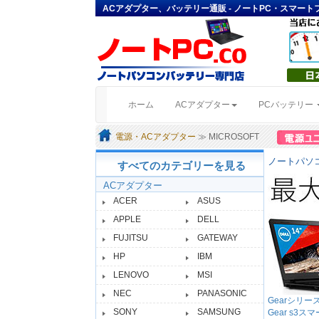
ACアダプター、バッテリー通販 - ノートPC・スマー
(current)
ホーム
ACアダプター
PCバッテリー
電源・ACアダプター
≫ MICROSOFT
ノートパソコ
すべてのカテゴリーを見る
ACアダプター
ACER
ASUS
APPLE
DELL
FUJITSU
GATEWAY
HP
IBM
LENOVO
MSI
NEC
PANASONIC
Gearシリ
SONY
SAMSUNG
Gear s