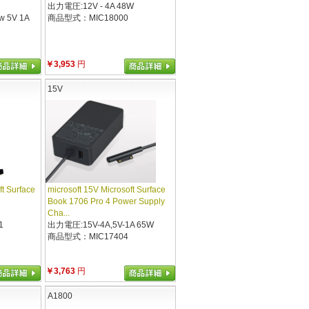
出力電圧:12V - 4A 48W
 5V 1A
商品型式：MIC18000
￥3,953
円
15V
ft Surface
microsoft 15V Microsoft Surface
Book 1706 Pro 4 Power Supply
Cha...
1
出力電圧:15V-4A,5V-1A 65W
商品型式：MIC17404
￥3,763
円
A1800