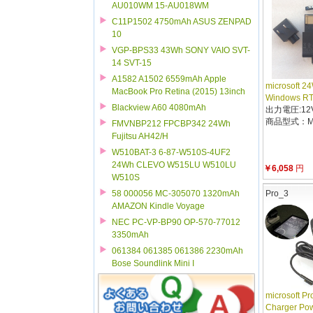
AU010WM 15-AU018WM
C11P1502 4750mAh ASUS ZENPAD
10
VGP-BPS33 43Wh SONY VAIO SVT-
14 SVT-15
A1582 A1502 6559mAh Apple
microsoft 2
MacBook Pro Retina (2015) 13inch
Windows RT
Blackview A60 4080mAh
出力電圧:12V
商品型式：MI
FMVNBP212 FPCBP342 24Wh
Fujitsu AH42/H
W510BAT-3 6-87-W510S-4UF2
24Wh CLEVO W515LU W510LU
￥6,058
円
W510S
58 000056 MC-305070 1320mAh
Pro_3
AMAZON Kindle Voyage
NEC PC-VP-BP90 OP-570-77012
3350mAh
061384 061385 061386 2230mAh
Bose Soundlink Mini I
microsoft P
Charger Pow