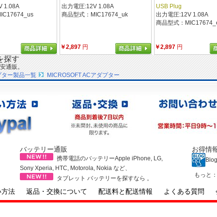
 1.08A
出力電圧:12V 1.08A
USB Plug
C17674_us
商品型式：MIC17674_uk
出力電圧:12V 1.08A
商品型式：MIC17674_
￥2,897
円
￥2,897
円
を探す
安通販。
プター製品一覧
MICROSOFT ACアダプター
バッテリー通販
お得情
携帯電話のバッテリーApple iPhone, LG,
Blo
Sony Xperia, HTC, Motorola, Nokia など、
もっと
タブレット バッテリーを探すなら 。
い方法
返品・交換について
配送料と配送情報
よくある質問