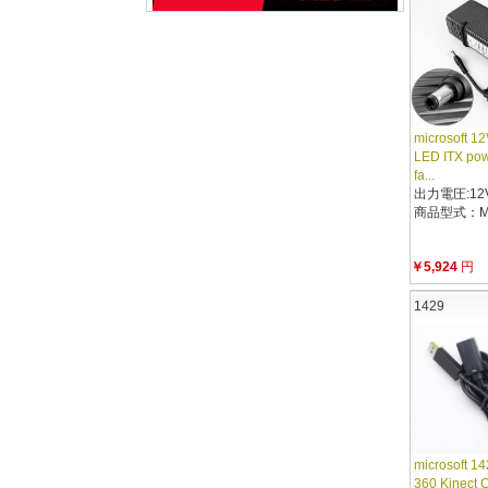
microsoft 1
LED ITX powe
fa...
出力電圧:12V1
商品型式：MI
￥5,924
円
1429
microsoft 14
360 Kinect 