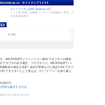
nfo@note-pc.co
サイトマップ
1
2
3
4
ホットアイテム2026【note-pc.co】
ノートPC交換・互換用バッテリー 完全新品～即日、1
年完全保証付き。
品
その他
です。MICROSOFTノートパソコン用ACアダプターの最安
アダプタの出力電圧、プラグサイズ。MICROSOFTノー
co。迅速配送や保証も充実！会社や学校などに純正のACアダプ
ブACアダプターとして使えば、
ACアダプター
を持ち運ぶ
6-08-07)
耗する問題を解決する方法
Mini 2シリーズバッテリー