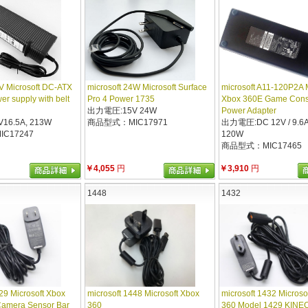
2V Microsoft DC-ATX
microsoft 24W Microsoft Surface
microsoft A11-120P2A M
r supply with belt
Pro 4 Power 1735
Xbox 360E Game Cons
出力電圧:15V 24W
Power Adapter
6.5A, 213W
商品型式：MIC17971
出力電圧:DC 12V / 9.6A
C17247
120W
商品型式：MIC17465
￥4,055
円
￥3,910
円
1448
1432
29 Microsoft Xbox
microsoft 1448 Microsoft Xbox
microsoft 1432 Microso
Camera Sensor Bar
360
360 Model 1429 KINE