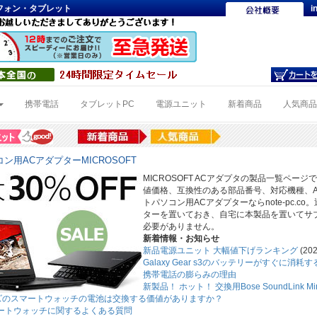
トフォン・タブレット
i
携帯電話
タブレットPC
電源ユニット
新着商品
人気商
ン用ACアダプターMICROSOFT
MICROSOFT ACアダプタの製品一覧ページ
値価格、互換性のある部品番号、対応機種、AC
トパソコン用ACアダプターならnote-pc.
ターを置いておき、自宅に本製品を置いてサ
必要がありません。
新着情報・お知らせ
新品電源ユニット 大幅値下げランキング
(202
Galaxy Gear s3のバッテリーがすぐに消
携帯電話の膨らみの理由
新製品！ ホット！ 交換用Bose SoundLink 
ーズのスマートウォッチの電池は交換する価値がありますか？
3スマートウォッチに関するよくある質問