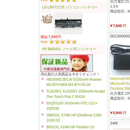
出力電圧:15.0 V
1.5 A
LG LBV7227E パソコン バッテリー
商品型式：MI
￥7,840
円
0D130G00
税込:7,840円
HP BM04XL ノートPC バッテリー
売れ筋の人気商品を今すぐチェック！
microsoft 
HB2899C0ECW 5100mAh Huawei
Microsoft Su
M3-BTV-W09 M3-BTV-DL09
Docking Sta
TLI020F1 TLi020F2 2000mAh Alcatel
出力電圧:15V-
One Touch Pop 2 5042d
商品型式：MI
B2Q55100 3420mAh HTC U12+
2Q5530
￥5,944
円
OM03XL 57Wh HP EliteBook X360
1030 G2
24W
BP02XL 41Wh HP Pavilion 15-