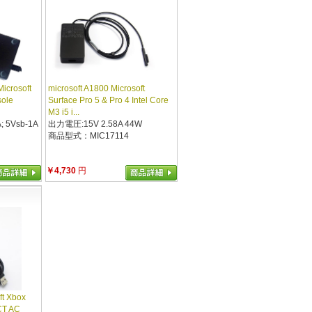
icrosoft
microsoft A1800 Microsoft
ole
Surface Pro 5 & Pro 4 Intel Core
M3 i5 i...
; 5Vsb-1A
出力電圧:15V 2.58A 44W
商品型式：MIC17114
￥4,730
円
ft Xbox
CT AC