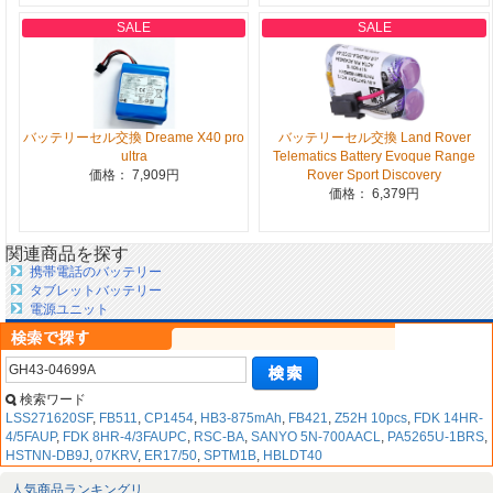
SALE
SALE
バッテリーセル交換 Dreame X40 pro
バッテリーセル交換 Land Rover
ultra
Telematics Battery Evoque Range
価格： 7,909円
Rover Sport Discovery
価格： 6,379円
関連商品を探す
携帯電話のバッテリー
タブレットバッテリー
電源ユニット
検索ワード
LSS271620SF
,
FB511
,
CP1454
,
HB3-875mAh
,
FB421
,
Z52H 10pcs
,
FDK 14HR-
4/5FAUP
,
FDK 8HR-4/3FAUPC
,
RSC-BA
,
SANYO 5N-700AACL
,
PA5265U-1BRS
,
HSTNN-DB9J
,
07KRV
,
ER17/50
,
SPTM1B
,
HBLDT40
人気商品ランキングリ