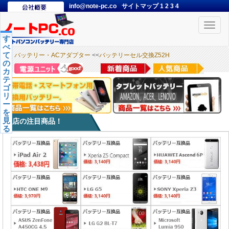
info@note-pc.co
サイトマップ
1
2
3
4
Toggle
naviga
す
べ
て
バッテリー・ACアダプター
<<
バッテリーセル交換Z52H
の
カ
テ
ゴ
リ
ー
を
見
本店の注目商品！
る