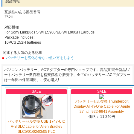
製品情報
互換性のある部品番号
Z52H
対応機種
For Sony LinkBuds S WFLS900N/B WFL900/H Earbuds
Package includes:
10PCS Z52H batteries
関連する人気のある記事
バッテリーを劣化させない使い方をしよう
パソコン バッテリー、ACアダプターの専門ショップです。高品質!完全新品!ノ
ートバッテリー数百種を格安価格で 販売中。全てのバッテリー､ACアダプター
は一年間の保証期間、ご安心購入!
SALE
SALE
バッテリーセル交換 Thunderbolt
Display All-In-One Cable For Apple
27inch 922-9941 Assembly
価格： 11,240円
バッテリーセル交換 USB 1747-UIC
A-B SLC cable for Allen Bradley
SLC5/01/02/03/05 PLC