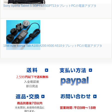
Sony Xperia Tablet S SGPT12/SGPT13タブレットPCの電源アダプタ
18W Acer Iconia Tab A100 A200 A500 A510タブレットPCの電源アダプタ