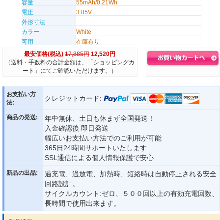
容量
55mAh/0.21Wh
電圧
3.85V
外形寸法
カラー
White
可用
在庫有り
最安価格(税込)
17,885円
12,520円
（送料・手数料の合計金額は、「ショッピングカ
ート」にてご確認いただけます。）
お支払い方
クレジットカード:
法:
商品の発送:
年中無休、土日も休まず全国発送！
入金確認後 即日発送
幅広いお支払い方法でのご利用が可能
365日24時間サポートいたします
SSL通信による個人情報保護で安心
新品の出品:
過充電、過放電、加熱時、短絡時は自動停止される安全
回路設計。
サイクルカウント:ゼロ、５００回以上の有効充電回数、
長時間で使用出来ます。