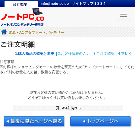
info@note-pc.co
サイトマップ
1
2
3
4
Toggle
naviga
電源・ACアダプター・バッテリー
1.購入商品の確認と変更
| 2.お客様情報の入力
| 3.ご注文確認
| 4.支払う
注意事項!
※お客様のショッピングカートの数量を変更のため“アップデートカートにしてくだ
さい"別の数量を入力後、数量を変更する。
現在お客様の買い物かごに商品はありません。
どうぞごゆっくりお買い物をお楽しみください。