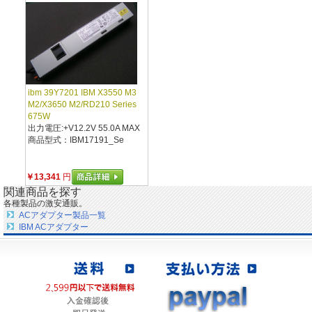
ibm 39Y7201 IBM X3550 M3
M2/X3650 M2/RD210 Series
675W
出力電圧:+V12.2V 55.0A MAX
商品型式：IBM17191_Se
￥13,341
円
関連商品を探す
各種製品の激安通販。
ACアダプター製品一覧
IBM ACアダプター