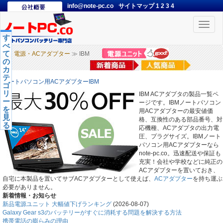
info@note-pc.co
サイトマップ
1
2
3
4
Toggle
naviga
す
べ
て
電源・ACアダプター
≫ IBM
の
カ
テ
ノートパソコン用ACアダプターIBM
ゴ
リ
IBM ACアダプタの製品一覧ペ
ー
ージです。IBMノートパソコン
を
用ACアダプターの最安値価
見
格、互換性のある部品番号、対
る
応機種、ACアダプタの出力電
圧、プラグサイズ。IBMノート
パソコン用ACアダプターなら
note-pc.co。迅速配送や保証も
充実！会社や学校などに純正の
ACアダプターを置いておき、
自宅に本製品を置いてサブACアダプターとして使えば、
ACアダプター
を持ち運ぶ
必要がありません。
新着情報・お知らせ
新品電源ユニット 大幅値下げランキング
(2026-08-07)
Galaxy Gear s3のバッテリーがすぐに消耗する問題を解決する方法
携帯電話の膨らみの理由