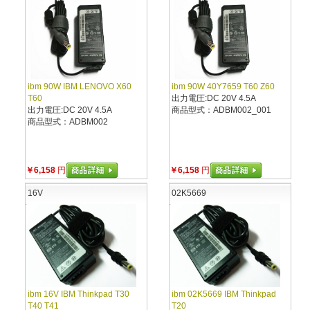
ibm 90W IBM LENOVO X60
ibm 90W 40Y7659 T60 Z60
T60
出力電圧:DC 20V 4.5A
出力電圧:DC 20V 4.5A
商品型式：ADBM002_001
商品型式：ADBM002
￥6,158
円
￥6,158
円
16V
02K5669
ibm 16V IBM Thinkpad T30
ibm 02K5669 IBM Thinkpad
T40 T41
T20