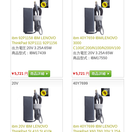
ibm 92P1158 IBM LENOVO
ibm 40Y7659 IBM/LENOVO
ThinkPad 92P1111 92P1156
3000
出力電圧:20V 3.25A 65W
C100/C200/N100/N200/V100
商品型式：IBM17439
出力電圧:20V 3.25A 65W
商品型式：IBM17550
￥5,721
円
￥5,721
円
20V
40Y7699
ibm 20V IBM LENOVO
ibm 40Y7699 IBM LENOVO
ThinkPad SL410 SL410k
ThinkPad X60 T60 20V 3.25A