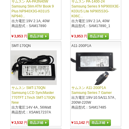
サムスン AA-PA3N40W
サムスン PA-1400-24
Samsung Slim ATIV Book 9
Samsung Series 9 NP900X3E-
Plus NP940X3G-K01US
K03US Lite NP905S3G-
NP940...
K06C...
出力電圧:19V 2.1A, 40W
出力電圧:19V 2.1A, 40W
商品型式：SAM17890
商品型式：SAM17890_1
￥3,953
円
￥3,953
円
SMT-170QN
A11-200P1A
サムスン SMT-170QN
サムスン A11-200P1A
Samsung LCD SyncMaster
Samsung Series 7 Gamer
770TFT 17inch SMT-170QN
出力電圧:19V-10.5A/11.57A ,
New
200W-220W
出力電圧:14V 4A , 56Watt
商品型式：SAM17485
商品型式：XSAM17237A
￥3,532
円
￥11,142
円