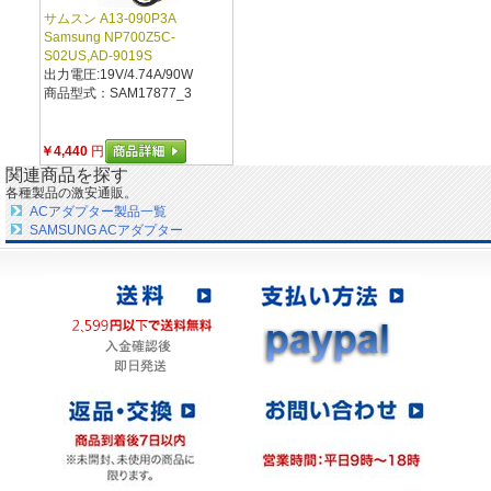
サムスン A13-090P3A
Samsung NP700Z5C-
S02US,AD-9019S
出力電圧:19V/4.74A/90W
商品型式：SAM17877_3
￥4,440
円
関連商品を探す
各種製品の激安通販。
ACアダプター製品一覧
SAMSUNG ACアダプター