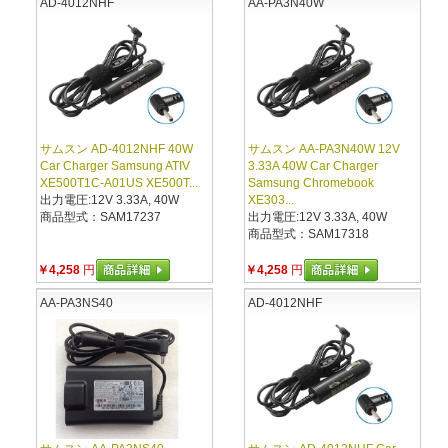
AD-4012NHF
AA-PA3N40W
サムスン AD-4012NHF 40W
サムスン AA-PA3N40W 12V
Car Charger Samsung ATIV
3.33A 40W Car Charger
XE500T1C-A01US XE500T...
Samsung Chromebook
出力電圧:12V 3.33A, 40W
XE303...
商品型式：SAM17237
出力電圧:12V 3.33A, 40W
商品型式：SAM17318
￥4,258
円
￥4,258
円
AA-PA3NS40
AD-4012NHF