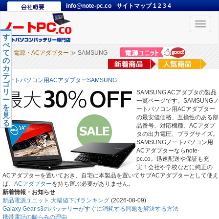
info@note-pc.co
サイトマップ
1
2
3
4
Toggle
naviga
す
べ
て
電源・ACアダプター
≫ SAMSUNG
の
カ
テ
ノートパソコン用ACアダプターSAMSUNG
ゴ
リ
SAMSUNG ACアダプタの製品
ー
一覧ページです。SAMSUNGノ
を
ートパソコン用ACアダプター
見
の最安値価格、互換性のある部
る
品番号、対応機種、ACアダプ
タの出力電圧、プラグサイズ。
SAMSUNGノートパソコン用
ACアダプターならnote-
pc.co。迅速配送や保証も充
実！会社や学校などに純正の
ACアダプターを置いておき、自宅に本製品を置いてサブACアダプターとして使え
ば、
ACアダプター
を持ち運ぶ必要がありません。
新着情報・お知らせ
新品電源ユニット 大幅値下げランキング
(2026-08-09)
Galaxy Gear s3のバッテリーがすぐに消耗する問題を解決する方法
携帯電話の膨らみの理由