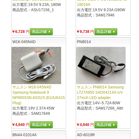
出力電圧:19.5V 9.23A, 180W
18019A
商品型式：ASU17156_1
出力電圧:19.5V 9.23A /180W
商品型式：SAM17946
￥6,728
円
￥9,738
円
W16-045N4D
PN8014
サムスン W16-045N4D
サムスン PN8014 Samsung
Samsung Notebook 9
LT27A950 SAD04214A-UV
NP900X3N-K03US (EU/UK/US
27inch LED adapter
Plug)
出力電圧:14V--5.72A 80W
出力電圧:19V 2.37A 45W
商品型式：SAM17266_Altri
商品型式：SAM17649
￥4,940
円
￥4,940
円
BN44-01014A
AD-6019R