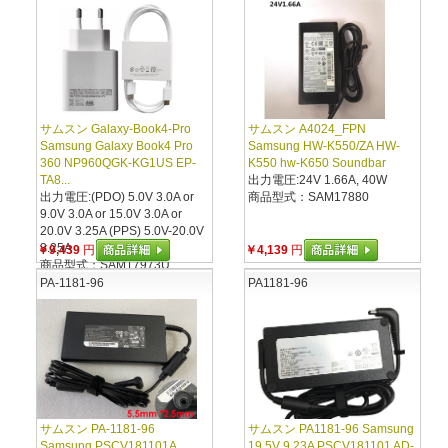
サムスン Galaxy-Book4-Pro
サムスン A4024_FPN
Samsung Galaxy Book4 Pro
Samsung HW-K550/ZA HW-
360 NP960QGK-KG1US EP-
K550 hw-K650 Soundbar
TA8...
出力電圧:24V 1.66A, 40W
出力電圧:(PDO) 5.0V 3.0A or
商品型式：SAM17880
9.0V 3.0A or 15.0V 3.0A or
20.0V 3.25A (PPS) 5.0V-20.0V
3.25A
￥9,439
円
￥4,139
円
商品型式：SAM17973U
PA-1181-96
PA1181-96
サムスン PA-1181-96
サムスン PA1181-96 Samsung
Samsung PSCV181101A
19.5V 9.23A PSCV181101 AD-