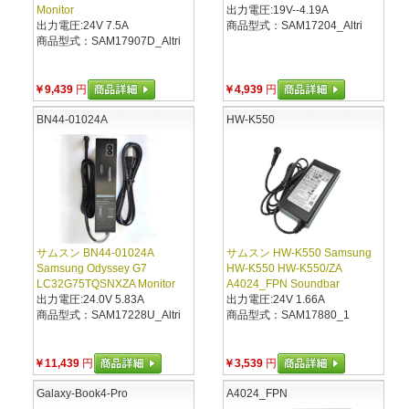
Monitor
出力電圧:19V--4.19A
出力電圧:24V 7.5A
商品型式：SAM17204_Altri
商品型式：SAM17907D_Altri
￥9,439
円
￥4,939
円
BN44-01024A
HW-K550
サムスン BN44-01024A
サムスン HW-K550 Samsung
Samsung Odyssey G7
HW-K550 HW-K550/ZA
LC32G75TQSNXZA Monitor
A4024_FPN Soundbar
出力電圧:24.0V 5.83A
出力電圧:24V 1.66A
商品型式：SAM17228U_Altri
商品型式：SAM17880_1
￥11,439
円
￥3,539
円
Galaxy-Book4-Pro
A4024_FPN