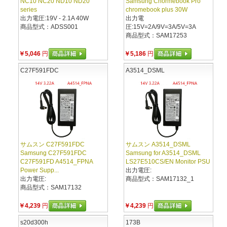
NC10 NC20 ND10 ND20
Samsung Chormebook Pro
series
chromebook plus 30W
出力電圧:19V - 2.1A 40W
出力電
商品型式：ADSS001
圧:15V=2A/9V=3A/5V=3A
商品型式：SAM17253
￥5,046
円
￥5,186
円
C27F591FDC
A3514_DSML
サムスン C27F591FDC
サムスン A3514_DSML
Samsung C27F591FDC
Samsung for A3514_DSML
C27F591FD A4514_FPNA
LS27E510CS/EN Monitor PSU
Power Supp...
出力電圧:
出力電圧:
商品型式：SAM17132_1
商品型式：SAM17132
￥4,239
円
￥4,239
円
s20d300h
173B