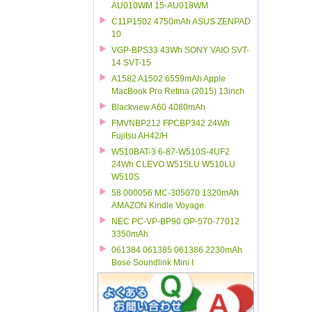
AU010WM 15-AU018WM
C11P1502 4750mAh ASUS ZENPAD
10
VGP-BPS33 43Wh SONY VAIO SVT-
14 SVT-15
A1582 A1502 6559mAh Apple
MacBook Pro Retina (2015) 13inch
Blackview A60 4080mAh
FMVNBP212 FPCBP342 24Wh
Fujitsu AH42/H
W510BAT-3 6-87-W510S-4UF2
24Wh CLEVO W515LU W510LU
W510S
58 000056 MC-305070 1320mAh
AMAZON Kindle Voyage
NEC PC-VP-BP90 OP-570-77012
3350mAh
061384 061385 061386 2230mAh
Bose Soundlink Mini I