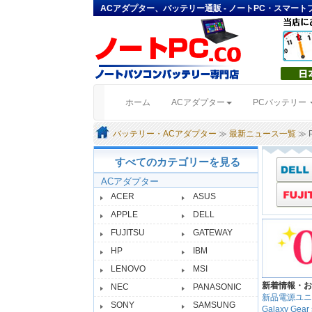
ACアダプター、バッテリー通販 - ノートPC・スマー
(current)
ホーム
ACアダプター
PCバッテリー
バッテリー・ACアダプター
≫
最新ニュース一覧
≫ 
すべてのカテゴリーを見る
ACアダプター
ACER
ASUS
APPLE
DELL
FUJITSU
GATEWAY
HP
IBM
LENOVO
MSI
新着情報・お
NEC
PANASONIC
新品電源ユニ
SONY
SAMSUNG
Galaxy 