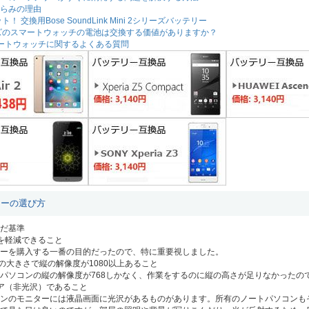
らみの理由
！ 交換用Bose SoundLink Mini 2シリーズバッテリー
ーズのスマートウォッチの電池は交換する価値がありますか？
3スマートウォッチに関するよくある質問
ターの選び方
だ基準
を軽減できること
ーを購入する一番の目的だったので、特に重要視しました。
チの大きさで縦の解像度が1080以上あること
パソコンの縦の解像度が768しかなく、作業をするのに縦の高さが足りなかったの
ア（非光沢）であること
ンのモニターには液晶画面に光沢があるものがあります。所有のノートパソコンも