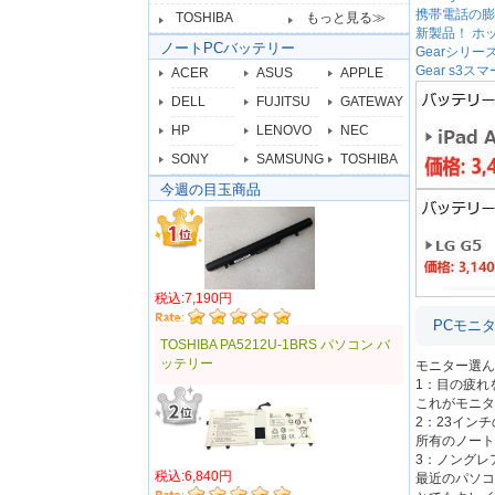
携帯電話の膨
TOSHIBA
もっと見る≫
新製品！ ホット
ノートPCバッテリー
Gearシリ
Gear s
ACER
ASUS
APPLE
DELL
FUJITSU
GATEWAY
HP
LENOVO
NEC
SONY
SAMSUNG
TOSHIBA
今週の目玉商品
税込:7,190円
PCモニ
TOSHIBA PA5212U-1BRS パソコン バ
ッテリー
モニター選ん
1：目の疲れ
これがモニタ
2：23イン
所有のノート
3：ノングレ
税込:6,840円
最近のパソコ