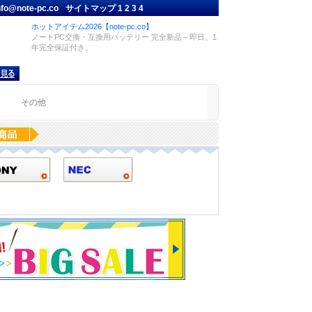
nfo@note-pc.co
サイトマップ
1
2
3
4
ホットアイテム2026【note-pc.co】
ノートPC交換・互換用バッテリー 完全新品～即日、1
年完全保証付き。
品
その他