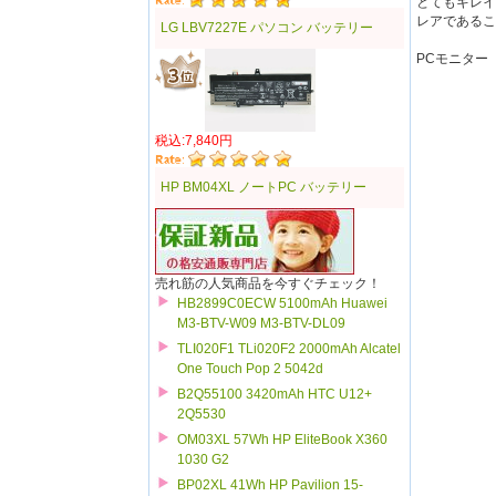
とてもキレイ
レアであるこ
LG LBV7227E パソコン バッテリー
PCモニター
税込:7,840円
HP BM04XL ノートPC バッテリー
売れ筋の人気商品を今すぐチェック！
HB2899C0ECW 5100mAh Huawei
M3-BTV-W09 M3-BTV-DL09
TLI020F1 TLi020F2 2000mAh Alcatel
One Touch Pop 2 5042d
B2Q55100 3420mAh HTC U12+
2Q5530
OM03XL 57Wh HP EliteBook X360
1030 G2
BP02XL 41Wh HP Pavilion 15-