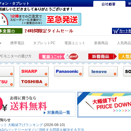
トフォン・タブレット
i
携帯電話
タブレットPC
電源ユニット
新着商品
人気商
PCモニターの選び方
知らせ
ット 大幅値下げランキング
(2026-08-10)
Gear s3のバッテリーがすぐに消耗する問題を解決する方法