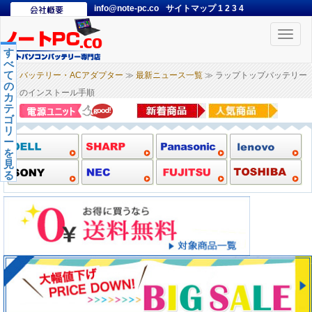
info@note-pc.co
サイトマップ
1
2
3
4
Toggle
naviga
す
べ
て
バッテリー・ACアダプター
≫
最新ニュース一覧
≫ ラップトップバッテリー
の
のインストール手順
カ
テ
ゴ
リ
ー
を
見
る