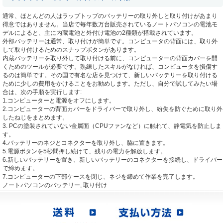
通常、ほとんどの人はラップトップのバッテリーの取り外しと取り付けがあまり
得意ではありません。当店で毎年数万台販売されているノートパソコンの電池モ
デルによると、主に内蔵電池と外付け電池の2種類が搭載されています。
外部バッテリーは通常、取り付けが簡単です。コンピュータの背面には、取り外
して取り付けるためのスナップボタンがあります。
内蔵バッテリーを取り外して取り付ける前に、コンピューターの背面カバーを開
くためのツールが必要です。熟練したスキルがなければ、コンピュータを損傷す
るのは簡単です。その国で有名な店を見つけて、新しいバッテリーを取り付ける
ために少しの費用をかけることをお勧めします。ただし、自分で試してみたい場
合は、次の手順を実行します:
1.コンピューターと電源をオフにします。
2.コンピューターの背面カバーをドライバーで取り外し、紛失を防ぐために取り外
したねじをまとめます。
3. PCの塗装されていない金属面（CPUファンなど）に触れて、静電気を防止しま
す。
4.バッテリーのネジとコネクターを取り外し、脇に置きます。
5.電源ボタンを5秒間押し続けて、残りの電力を解放します。
6.新しいバッテリーを置き、新しいバッテリーのコネクターを接続し、ドライバー
で締めます。
7.コンピューターの下部ケースを閉じ、ネジを締めて作業を完了します。
ノートパソコンのバッテリー, 取り付け