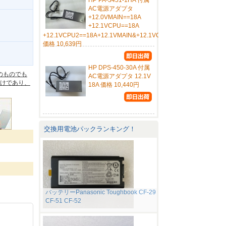
HP PA-3451-1HA 付属
AC電源アダプタ
+12.0VMAIN==18A
+12.1VCPU==18A
+12.1VCPU2==18A+12.1VMAIN&+12.1VCPU&+12.1VCPU2
価格 10,639円
。
HP DPS-450-30A 付属
のものでも
AC電源アダプタ 12.1V
けであり、
18A 価格 10,440円
交換用電池パックランキング！
バッテリーPanasonic Toughbook CF-29
CF-51 CF-52