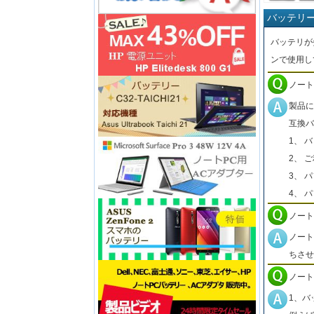
バッテリ
バッテリが
ンで使用し
ノート
製品に
互換バ
1、 
2、 
3、 
4、 
ノート
ノート
ちさせ
ノート
1、バ