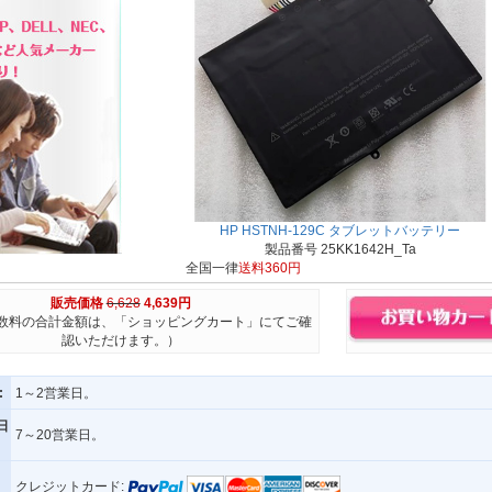
HP HSTNH-129C タブレットバッテリー
製品番号 25KK1642H_Ta
全国一律
送料360円
販売価格
6,628
4,639円
数料の合計金額は、「ショッピングカート」にてご確
認いただけます。）
:
1～2営業日。
日
7～20営業日。
クレジットカード: