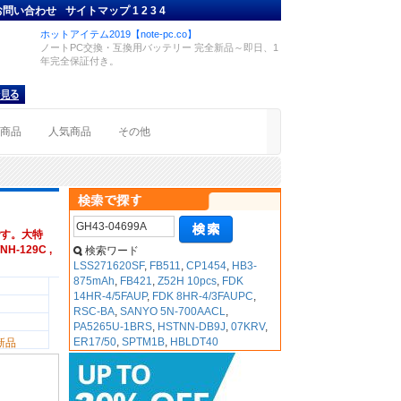
お問い合わせ
サイトマップ
1
2
3
4
ホットアイテム2019【note-pc.co】
ノートPC交換・互換用バッテリー 完全新品～即日、1
年完全保証付き。
着商品
人気商品
その他
す。大特
H-129C ,
検索ワード
LSS271620SF
,
FB511
,
CP1454
,
HB3-
875mAh
,
FB421
,
Z52H 10pcs
,
FDK
14HR-4/5FAUP
,
FDK 8HR-4/3FAUPC
,
RSC-BA
,
SANYO 5N-700AACL
,
PA5265U-1BRS
,
HSTNN-DB9J
,
07KRV
,
ER17/50
,
SPTM1B
,
HBLDT40
新品