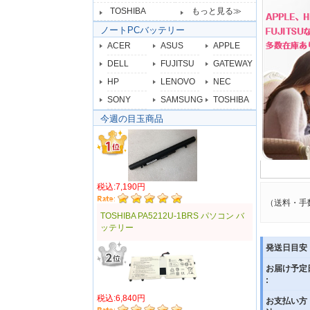
TOSHIBA
もっと見る≫
ノートPCバッテリー
ACER
ASUS
APPLE
DELL
FUJITSU
GATEWAY
HP
LENOVO
NEC
SONY
SAMSUNG
TOSHIBA
今週の目玉商品
税込:7,190円
（送料・手
TOSHIBA PA5212U-1BRS パソコン バ
ッテリー
発送日目安 
お届け予定
:
税込:6,840円
お支払い方