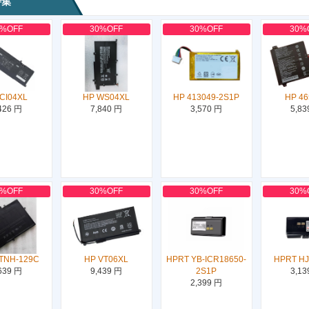
特集
0%OFF
30%OFF
30%OFF
30%
CI04XL
HP WS04XL
HP 413049-2S1P
HP 46
426 円
7,840 円
3,570 円
5,83
0%OFF
30%OFF
30%OFF
30%
TNH-129C
HP VT06XL
HPRT YB-ICR18650-
HPRT H
639 円
9,439 円
2S1P
3,13
2,399 円