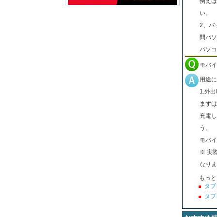
例えば
い。
2、バ
間パソ
パソコ
モバイ
用途に
1.外
まずは
充電し
う。
モバイ
※ 実
なりま
もっと
タブ
タブ