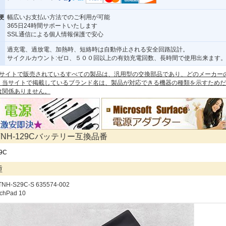
便
幅広いお支払い方法でのご利用が可能
365日24時間サポートいたします
SSL通信による個人情報保護で安心
過充電、過放電、加熱時、短絡時は自動停止される安全回路設計。
サイクルカウント:ゼロ、５００回以上の有効充電回数、長時間で使用出来ます
 本サイトで販売されているすべての製品は、汎用型の交換部品であり、どのメーカー
。当サイトで掲載しているブランド名は、製品が対応できる機器の種類を示すためだ
は関係ありません。
STNH-129Cバッテリー互換品番
9C
種
TNH-S29C-S 635574-002
uchPad 10