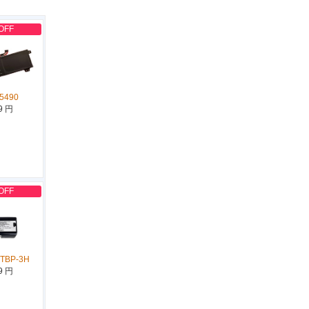
OFF
5490
9 円
OFF
JTBP-3H
9 円