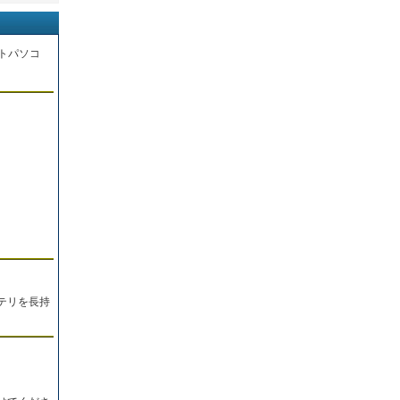
トパソコ
。
テリを長持