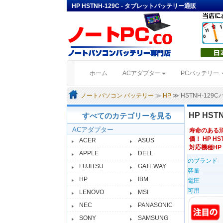
HP HSTNH-129C - タブレットバッテリー通販
(current)
ホーム
ACアダプター
PCバッテリー
ノートパソコン バッテリー
≫
HP
≫ HSTNH-12
HP HS
すべてのカテゴリーを見る
ACアダプター
寿命のある
価！ HP HS
ACER
ASUS
対応機種HP To
APPLE
DELL
のブランド
FUJITSU
GATEWAY
容量
HP
IBM
電圧
可用
LENOVO
MSI
NEC
PANASONIC
SONY
SAMSUNG