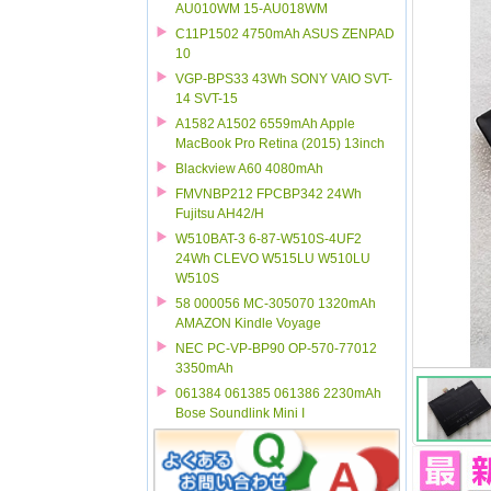
AU010WM 15-AU018WM
C11P1502 4750mAh ASUS ZENPAD
10
VGP-BPS33 43Wh SONY VAIO SVT-
14 SVT-15
A1582 A1502 6559mAh Apple
MacBook Pro Retina (2015) 13inch
Blackview A60 4080mAh
FMVNBP212 FPCBP342 24Wh
Fujitsu AH42/H
W510BAT-3 6-87-W510S-4UF2
24Wh CLEVO W515LU W510LU
W510S
58 000056 MC-305070 1320mAh
AMAZON Kindle Voyage
NEC PC-VP-BP90 OP-570-77012
3350mAh
061384 061385 061386 2230mAh
Bose Soundlink Mini I