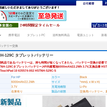
携帯電話
タブレットPC
送料無料商品
電源ユニット
新
9Cバッテリー交換
TNH-129C タブレットバッテリー
消耗品であるバッテリーは、持ち時間が短くなってきたら、バッテリー交換が必要で
TNH-129Cタブレットバッテリー,HP内蔵電池6000mAh/22.2Wh 3.7V,互換品番 HSTN
uchPad 10 635574-002 HSTNH-S29C-S
For HP
カラー
Black
6000mAh/22.2Wh
サイズ
*mm(L x W x H)
3.7V
充電池種類
Li-Po
在庫有り
製品の状態
交換用バッテリー、