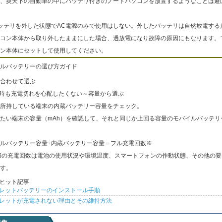
、炎天下の自動車の中にバッテリ付きのノートパソコンを放置するようなことは避
ッテリを外した状態でAC電源のみで使用はしない。外したバッテリは自然放電する
コン本体から取り外したままにした場合、過放電になり故障の原因にもなります。
ン本体にセットして使用してください。
ルバッテリーの選び方ガイド
合わせて選ぶ
出時も充電切れを心配したくない～容量から選ぶ
所持している端末の内蔵バッテリー容量をチェック。
たい端末の容量（mAh）を確認して、それと同じか上回る容量のモバイルバッテリ
ルバッテリー容量÷内蔵バッテリー容量＝フル充電回数※
際の充電回数は電池の使用状況や環境温度、スマートフォンの作動状態、その他の要
す。
ヒット記事
レットバッテリーのインストール手順
レットが充電されない理由とその維持方法