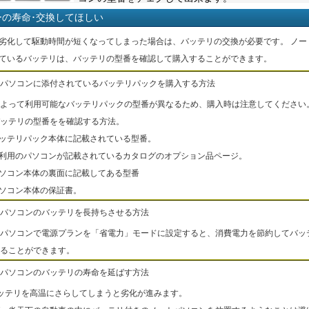
ーの寿命･交換してほしい
劣化して駆動時間が短くなってしまった場合は、バッテリの交換が必要です。 ノー
ているバッテリは、バッテリの型番を確認して購入することができます。
パソコンに添付されているバッテリパックを購入する方法
よって利用可能なバッテリパックの型番が異なるため、購入時は注意してください
ッテリの型番をを確認する方法。
バッテリパック本体に記載されている型番。
ご利用のパソコンが記載されているカタログのオプション品ページ。
パソコン本体の裏面に記載してある型番
パソコン本体の保証書。
パソコンのバッテリを長持ちさせる方法
パソコンで電源プランを「省電力」モードに設定すると、消費電力を節約してバッ
ることができます。
パソコンのバッテリの寿命を延ばす方法
ッテリを高温にさらしてしまうと劣化が進みます。