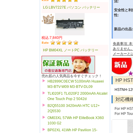
法:
LG LBV7227E パソコン バッテリー
安全性と利
性:
新品の出品:
税込:7,840円
免責事項:
ありません
HP BM04XL ノートPC バッテリー
メーカーと
売れ筋の人気商品を今すぐチェック！
HP H
HB2899C0ECW 5100mAh Huawei
M3-BTV-W09 M3-BTV-DL09
HSTNH-12
TLI020F1 TLi020F2 2000mAh Alcatel
対応機
One Touch Pop 2 5042d
B2Q55100 3420mAh HTC U12+
For HP HS
2Q5530
For HP To
OM03XL 57Wh HP EliteBook X360
1030 G2
BP02XL 41Wh HP Pavilion 15-