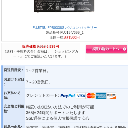
FUJITSU FPB0338S パソコン バッテリー
製品番号 FUJ19IV699_1
全国一律
送料560円
販売価格
9,913
6,939円
（送料・手数料の合計金額は、「ショッピングカ
ート」にてご確認いただけます。）
発送日目安 :
1～2営業日。
お届け予定日
7～20営業日。
:
お支払い方
クレジットカード:
法:
安全性と利便
幅広いお支払い方法でのご利用が可能
性:
365日24時間サポートいたします
SSL通信による個人情報保護で安心
新品の出品:
過充電、過放電、加熱時、短絡時は自動停止される安全