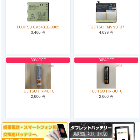
FUJITSU CA54310-0065
FUJITSU FMVNBT37
3,460 円
4,639 円
30%OFF
30%OFF
FUJITSU HR-4UTC
FUJITSU HR-3UTC
2,600 円
2,600 円