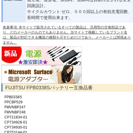
回路設計。
サイクルカウント:ゼロ、５００回以上の有効充電回数、
長時間で使用出来ます。
免責事項: 本サイトで販売されているすべての製品は、汎用型の交換部品であ
り、どのメーカーのものでもありません。当サイトで掲載しているブランド名
は、製品が対応できる機器の種類を示すためだけであり、メーカーとは関係あり
ません。
FUJITSU FPB0338Sバッテリー互換品番
FPB0338S
FPCBP529
FMVNBP247
FMVNBP248
CP721834-01
CP734928-01
CP734930-01
CP753144-01