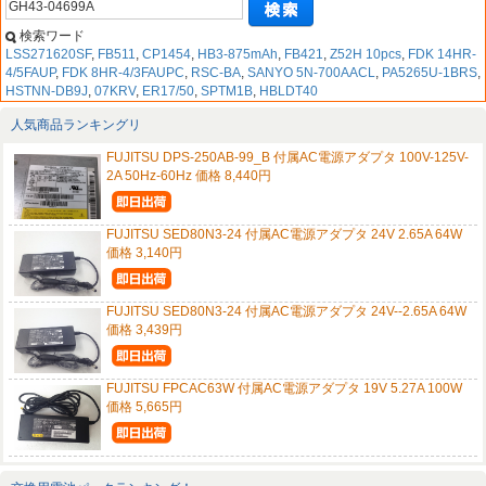
検索ワード
LSS271620SF
,
FB511
,
CP1454
,
HB3-875mAh
,
FB421
,
Z52H 10pcs
,
FDK 14HR-
4/5FAUP
,
FDK 8HR-4/3FAUPC
,
RSC-BA
,
SANYO 5N-700AACL
,
PA5265U-1BRS
,
HSTNN-DB9J
,
07KRV
,
ER17/50
,
SPTM1B
,
HBLDT40
人気商品ランキングリ
FUJITSU DPS-250AB-99_B 付属AC電源アダプタ 100V-125V-
2A 50Hz-60Hz 価格 8,440円
FUJITSU SED80N3-24 付属AC電源アダプタ 24V 2.65A 64W
価格 3,140円
FUJITSU SED80N3-24 付属AC電源アダプタ 24V--2.65A 64W
価格 3,439円
FUJITSU FPCAC63W 付属AC電源アダプタ 19V 5.27A 100W
価格 5,665円