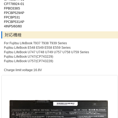
CP778924-01
FPBO338S
FPCBP529AP
FPCBP531
FPCBP531AP
4INP5/60/80
対応機種
For Fujitsu LifeBook T937 T938 T939 Series
Fujitsu LifeBook E548 E549 E558 E559 Series
Fujitsu LifeBook U747 U748 U749 U757 U758 U759 Series
Fujitsu LifeBook U747(CP743229)
Fujitsu LifeBook U757(CP743228)
Charge limit voltage:16.8V