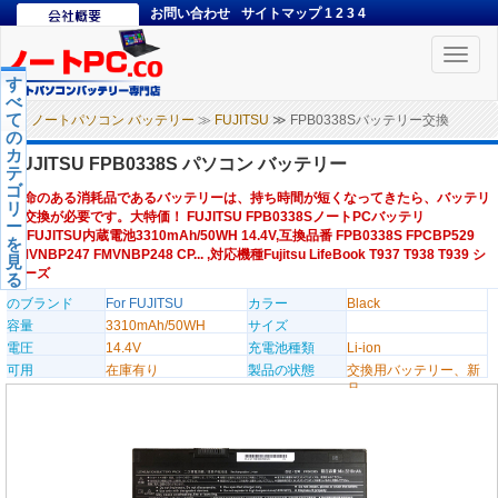
お問い合わせ
サイトマップ
1
2
3
4
Toggle
naviga
す
べ
て
ノートパソコン バッテリー
≫
FUJITSU
≫ FPB0338Sバッテリー交換
の
カ
FUJITSU FPB0338S パソコン バッテリー
テ
ゴ
寿命のある消耗品であるバッテリーは、持ち時間が短くなってきたら、バッテリ
リ
ー交換が必要です。大特価！ FUJITSU FPB0338SノートPCバッテリ
ー
ー,FUJITSU内蔵電池3310mAh/50WH 14.4V,互換品番 FPB0338S FPCBP529
を
FMVNBP247 FMVNBP248 CP... ,対応機種Fujitsu LifeBook T937 T938 T939 シ
見
リーズ
る
のブランド
For FUJITSU
カラー
Black
容量
3310mAh/50WH
サイズ
電圧
14.4V
充電池種類
Li-ion
可用
在庫有り
製品の状態
交換用バッテリー、新
品