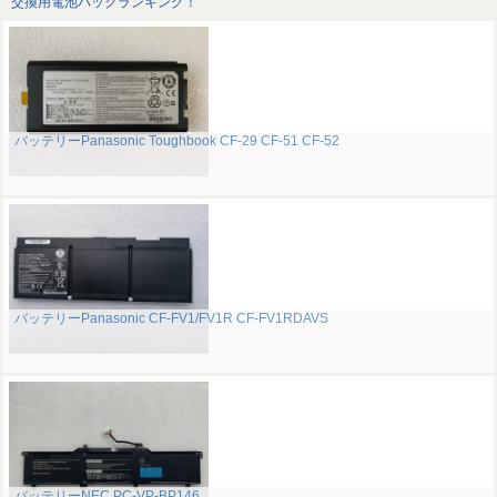
交換用電池パックランキング！
バッテリーPanasonic Toughbook CF-29 CF-51 CF-52
バッテリーPanasonic CF-FV1/FV1R CF-FV1RDAVS
バッテリーNEC PC-VP-BP146