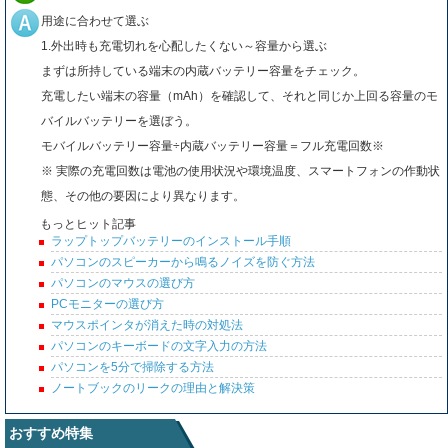
用途に合わせて選ぶ
1.外出時も充電切れを心配したくない～容量から選ぶ
まずは所持している端末の内蔵バッテリー容量をチェック。
充電したい端末の容量（mAh）を確認して、それと同じか上回る容量のモ
バイルバッテリーを選ぼう。
モバイルバッテリー容量÷内蔵バッテリー容量＝フル充電回数※
※ 実際の充電回数は電池の使用状況や環境温度、スマートフォンの作動状
態、その他の要因により異なります。
もっとヒット記事
ラップトップバッテリーのインストール手順
パソコンのスピーカーから鳴るノイズを防ぐ方法
パソコンのマウスの選び方
PCモニターの選び方
マウスポインタが消えた時の対処法
パソコンのキーボードの文字入力の方法
パソコンを5分で掃除する方法
ノートブックのリークの理由と解決策
おすすめ特集