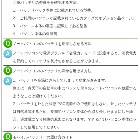
互換バッテリの型番をを確認する方法。
1、 バッテリパック本体に記載されている型番。
2、 ご利用のパソコンが記載されているカタログのオプション品ページ。
3、 パソコン本体の裏面に記載してある型番
4、 パソコン本体の保証書。
ノートパソコンのバッテリを長持ちさせる方法
ノートパソコンで電源プランを「省電力」モードに設定すると、消費電力
を節約してバッテリを長持ちさせることができます。
ノートパソコンのバッテリの寿命を延ばす方法
1、バッテリを高温にさらしてしまうと劣化が進みます。
例えば、炎天下の自動車の中にバッテリ付きのノートパソコンを放置する
ようなことは避けてください。
2、バッテリを外した状態でAC電源のみで使用はしない。外したバッテリ
は自然放電するため、長期間パソコン本体から取り外したままにした場
合、過放電になり故障の原因にもなります。できるだけパソコン本体にセ
ットして使用してください。
モバイルバッテリーの選び方ガイド