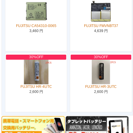
FUJITSU CA54310-0065
FUJITSU FMVNBT37
3,460 円
4,639 円
30%OFF
30%OFF
FUJITSU HR-4UTC
FUJITSU HR-3UTC
2,600 円
2,600 円