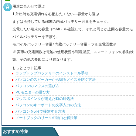
用途に合わせて選ぶ
1.外出時も充電切れを心配したくない～容量から選ぶ
まずは所持している端末の内蔵バッテリー容量をチェック。
充電したい端末の容量（mAh）を確認して、それと同じか上回る容量のモ
バイルバッテリーを選ぼう。
モバイルバッテリー容量÷内蔵バッテリー容量＝フル充電回数※
※ 実際の充電回数は電池の使用状況や環境温度、スマートフォンの作動状
態、その他の要因により異なります。
もっとヒット記事
ラップトップバッテリーのインストール手順
パソコンのスピーカーから鳴るノイズを防ぐ方法
パソコンのマウスの選び方
PCモニターの選び方
マウスポインタが消えた時の対処法
パソコンのキーボードの文字入力の方法
パソコンを5分で掃除する方法
ノートブックのリークの理由と解決策
おすすめ特集