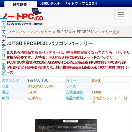
お問い合わせ
サイトマップ
1
2
3
4
Toggle
naviga
す
べ
て
ノートパソコン バッテリー
≫
FUJITSU
≫ FPCBP531バッテリー交換
の
カ
FUJITSU FPCBP531 パソコン バッテリー
テ
ゴ
寿命のある消耗品であるバッテリーは、持ち時間が短くなってきたら、バッテリ
リ
ー交換が必要です。大特価！ FUJITSU FPCBP531ノートPCバッテリ
ー
ー,FUJITSU内蔵電池3310mAh/50WH 14.4V,互換品番 FPB0338S FPCBP529
を
FMVNBP247 FMVNBP248 CP... ,対応機種Fujitsu LifeBook T937 T938 T939 シ
見
リーズ
る
のブランド
For FUJITSU
カラー
Black
容量
3310mAh/50WH
サイズ
電圧
14.4V
充電池種類
Li-ion
可用
在庫有り
製品の状態
交換用バッテリー、新
品