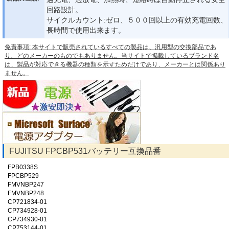
回路設計。
サイクルカウント:ゼロ、５００回以上の有効充電回数、
長時間で使用出来ます。
免責事項: 本サイトで販売されているすべての製品は、汎用型の交換部品であ
り、どのメーカーのものでもありません。当サイトで掲載しているブランド名
は、製品が対応できる機器の種類を示すためだけであり、メーカーとは関係あり
ません。
FUJITSU FPCBP531バッテリー互換品番
FPB0338S
FPCBP529
FMVNBP247
FMVNBP248
CP721834-01
CP734928-01
CP734930-01
CP753144-01