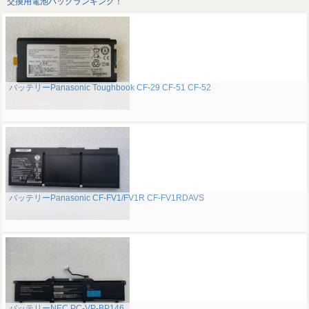
交換用電池パックランキング！
バッテリーPanasonic Toughbook CF-29 CF-51 CF-52
バッテリーPanasonic CF-FV1/FV1R CF-FV1RDAVS
バッテリーNEC PC-VP-BP146