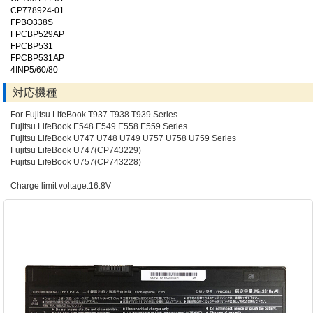
CP778924-01
FPBO338S
FPCBP529AP
FPCBP531
FPCBP531AP
4INP5/60/80
対応機種
For Fujitsu LifeBook T937 T938 T939 Series
Fujitsu LifeBook E548 E549 E558 E559 Series
Fujitsu LifeBook U747 U748 U749 U757 U758 U759 Series
Fujitsu LifeBook U747(CP743229)
Fujitsu LifeBook U757(CP743228)
Charge limit voltage:16.8V