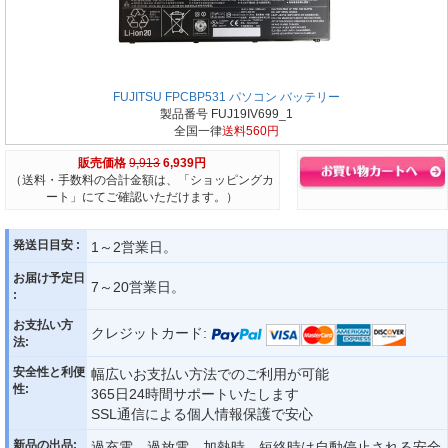
FUJITSU FPCBP531 パソコン バッテリー
製品番号 FUJ19IV699_1
全国一律
送料560円
販売価格
9,913
6,939円
（送料・手数料の合計金額は、「ショッピングカ
ート」にてご確認いただけます。）
発送日目安 :
1～2営業日。
お届け予定日
7～20営業日。
:
お支払い方
クレジットカード:
法:
安全性と利便
幅広いお支払い方法でのご利用が可能
性:
365日24時間サポートいたします
SSL通信による個人情報保護で安心
新品の出品:
過充電、過放電、加熱時、短絡時は自動停止される安全