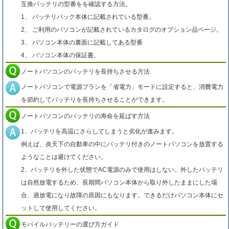
互換バッテリの型番をを確認する方法。
1、 バッテリパック本体に記載されている型番。
2、 ご利用のパソコンが記載されているカタログのオプション品ページ。
3、 パソコン本体の裏面に記載してある型番
4、 パソコン本体の保証書。
ノートパソコンのバッテリを長持ちさせる方法
ノートパソコンで電源プランを「省電力」モードに設定すると、消費電力
を節約してバッテリを長持ちさせることができます。
ノートパソコンのバッテリの寿命を延ばす方法
1、バッテリを高温にさらしてしまうと劣化が進みます。
例えば、炎天下の自動車の中にバッテリ付きのノートパソコンを放置する
ようなことは避けてください。
2、バッテリを外した状態でAC電源のみで使用はしない。外したバッテリ
は自然放電するため、長期間パソコン本体から取り外したままにした場
合、過放電になり故障の原因にもなります。できるだけパソコン本体にセ
ットして使用してください。
モバイルバッテリーの選び方ガイド