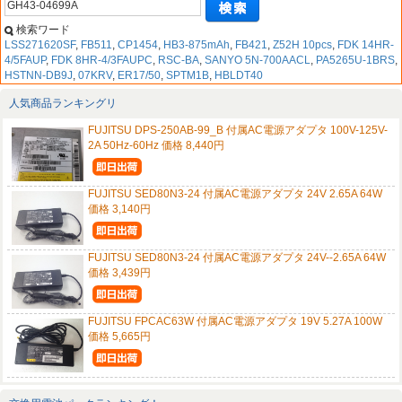
検索ワード
LSS271620SF
,
FB511
,
CP1454
,
HB3-875mAh
,
FB421
,
Z52H 10pcs
,
FDK 14HR-
4/5FAUP
,
FDK 8HR-4/3FAUPC
,
RSC-BA
,
SANYO 5N-700AACL
,
PA5265U-1BRS
,
HSTNN-DB9J
,
07KRV
,
ER17/50
,
SPTM1B
,
HBLDT40
人気商品ランキングリ
FUJITSU DPS-250AB-99_B 付属AC電源アダプタ 100V-125V-
2A 50Hz-60Hz 価格 8,440円
FUJITSU SED80N3-24 付属AC電源アダプタ 24V 2.65A 64W
価格 3,140円
FUJITSU SED80N3-24 付属AC電源アダプタ 24V--2.65A 64W
価格 3,439円
FUJITSU FPCAC63W 付属AC電源アダプタ 19V 5.27A 100W
価格 5,665円