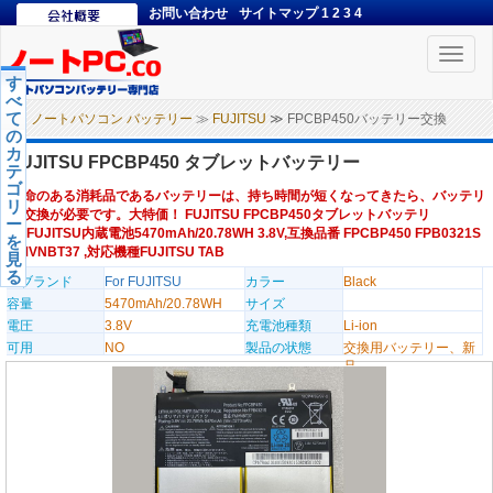
お問い合わせ
サイトマップ
1
2
3
4
Toggle
naviga
す
べ
て
ノートパソコン バッテリー
≫
FUJITSU
≫ FPCBP450バッテリー交換
の
カ
FUJITSU FPCBP450 タブレットバッテリー
テ
ゴ
寿命のある消耗品であるバッテリーは、持ち時間が短くなってきたら、バッテリ
リ
ー交換が必要です。大特価！ FUJITSU FPCBP450タブレットバッテリ
ー
ー,FUJITSU内蔵電池5470mAh/20.78WH 3.8V,互換品番 FPCBP450 FPB0321S
を
FMVNBT37 ,対応機種FUJITSU TAB
見
る
のブランド
For FUJITSU
カラー
Black
容量
5470mAh/20.78WH
サイズ
電圧
3.8V
充電池種類
Li-ion
可用
NO
製品の状態
交換用バッテリー、新
品