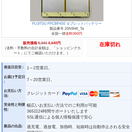
FUJITSU FPCBP450 タブレットバッテリー
製品番号 20IV846_Ta
全国一律
送料360円
販売価格
6,343
4,440円
在庫切れ
（送料・手数料の合計金額は、「ショッピングカ
ート」にてご確認いただけます。）
発送日目安 :
1～2営業日。
お届け予定日
7～20営業日。
:
お支払い方
クレジットカード:
法:
安全性と利便
幅広いお支払い方法でのご利用が可能
性:
365日24時間サポートいたします
SSL通信による個人情報保護で安心
新品の出品:
過充電、過放電、加熱時、短絡時は自動停止される安全