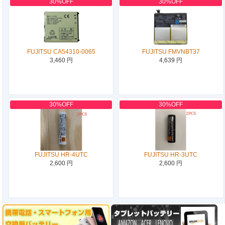
30%OFF
30%OFF
FUJITSU CA54310-0065
FUJITSU FMVNBT37
3,460 円
4,639 円
30%OFF
30%OFF
FUJITSU HR-4UTC
FUJITSU HR-3UTC
2,600 円
2,600 円