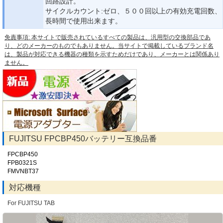
回路設計。
サイクルカウント:ゼロ、５００回以上の有効充電回数、
長時間で使用出来ます。
免責事項: 本サイトで販売されているすべての製品は、汎用型の交換部品であ
り、どのメーカーのものでもありません。当サイトで掲載しているブランド名
は、製品が対応できる機器の種類を示すためだけであり、メーカーとは関係あり
ません。
FUJITSU FPCBP450バッテリー互換品番
FPCBP450
FPB0321S
FMVNBT37
対応機種
For FUJITSU TAB