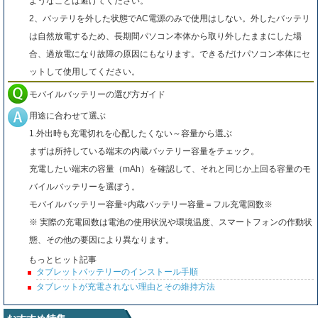
ようなことは避けてください。
2、バッテリを外した状態でAC電源のみで使用はしない。外したバッテリ
は自然放電するため、長期間パソコン本体から取り外したままにした場
合、過放電になり故障の原因にもなります。できるだけパソコン本体にセ
ットして使用してください。
モバイルバッテリーの選び方ガイド
用途に合わせて選ぶ
1.外出時も充電切れを心配したくない～容量から選ぶ
まずは所持している端末の内蔵バッテリー容量をチェック。
充電したい端末の容量（mAh）を確認して、それと同じか上回る容量のモ
バイルバッテリーを選ぼう。
モバイルバッテリー容量÷内蔵バッテリー容量＝フル充電回数※
※ 実際の充電回数は電池の使用状況や環境温度、スマートフォンの作動状
態、その他の要因により異なります。
もっとヒット記事
タブレットバッテリーのインストール手順
タブレットが充電されない理由とその維持方法