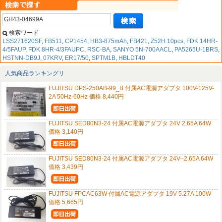
検索ワード
LSS271620SF
,
FB511
,
CP1454
,
HB3-875mAh
,
FB421
,
Z52H 10pcs
,
FDK 14HR-
4/5FAUP
,
FDK 8HR-4/3FAUPC
,
RSC-BA
,
SANYO 5N-700AACL
,
PA5265U-1BRS
,
HSTNN-DB9J
,
07KRV
,
ER17/50
,
SPTM1B
,
HBLDT40
人気商品ランキングリ
FUJITSU DPS-250AB-99_B 付属AC電源アダプタ 100V-125V-
2A 50Hz-60Hz 価格 8,440円
FUJITSU SED80N3-24 付属AC電源アダプタ 24V 2.65A 64W
価格 3,140円
FUJITSU SED80N3-24 付属AC電源アダプタ 24V--2.65A 64W
価格 3,439円
FUJITSU FPCAC63W 付属AC電源アダプタ 19V 5.27A 100W
価格 5,665円