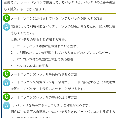
必要です。 ノートパソコンで使用しているバッテリは、バッテリの型番を確認
して購入することができます。
ノートパソコンに添付されているバッテリパックを購入する方法
製品によって利用可能なバッテリパックの型番が異なるため、購入時は注
意してください。
互換バッテリの型番をを確認する方法。
1、 バッテリパック本体に記載されている型番。
2、 ご利用のパソコンが記載されているカタログのオプション品ページ。
3、 パソコン本体の裏面に記載してある型番
4、 パソコン本体の保証書。
ノートパソコンのバッテリを長持ちさせる方法
ノートパソコンで電源プランを「省電力」モードに設定すると、消費電力
を節約してバッテリを長持ちさせることができます。
ノートパソコンのバッテリの寿命を延ばす方法
1、バッテリを高温にさらしてしまうと劣化が進みます。
例えば、炎天下の自動車の中にバッテリ付きのノートパソコンを放置する