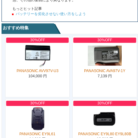
態、その他の要因により異なります。
もっとヒット記事
バッテリーを劣化させない使い方をしよう
おすすめ特集
30%OFF
30%OFF
PANASONIC AVV97V-U3
PANASONIC AVA97V-1Y
104,000 円
7,139 円
30%OFF
30%OFF
PANASONIC EY9L61
PANASONIC EY9L80 EY9L80B