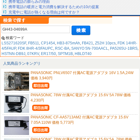
携帯電話の膨らみの理由
携帯電話の暖房と電力消費を解決するための10の提案
充電中に電話が熱くなる理由は何ですか？
検索ワード
LSS271620SF
,
FB511
,
CP1454
,
HB3-875mAh
,
FB421
,
Z52H 10pcs
,
FDK 14HR-
4/5FAUP
,
FDK 8HR-4/3FAUPC
,
RSC-BA
,
SANYO 5N-700AACL
,
PA5265U-1BRS
,
HSTNN-DB9J
,
07KRV
,
ER17/50
,
SPTM1B
,
HBLDT40
人気商品ランキングリ
PANASONIC PNLV6507 付属AC電源アダプタ 16V 1.5A,24W
価格 3,940円
PANASONIC 78W 付属AC電源アダプタ 15.6V 5A 78W 価格
4,230円
PANASONIC CF-AA5713AM2 付属AC電源アダプタ 15.6V
7.05A 110W 価格 5,773円
PANASONIC 78W 付属AC電源アダプタ 15.6V 5A, 78W 価格