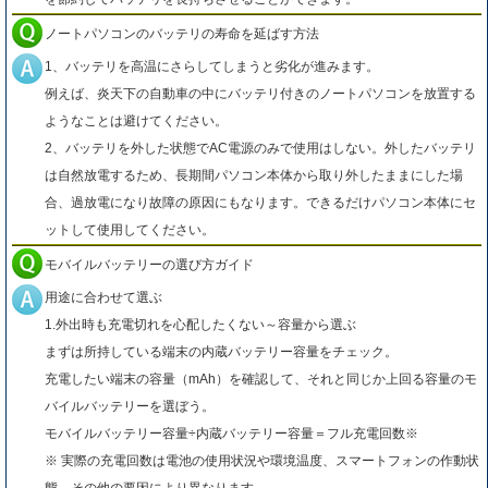
ノートパソコンのバッテリの寿命を延ばす方法
1、バッテリを高温にさらしてしまうと劣化が進みます。
例えば、炎天下の自動車の中にバッテリ付きのノートパソコンを放置する
ようなことは避けてください。
2、バッテリを外した状態でAC電源のみで使用はしない。外したバッテリ
は自然放電するため、長期間パソコン本体から取り外したままにした場
合、過放電になり故障の原因にもなります。できるだけパソコン本体にセ
ットして使用してください。
モバイルバッテリーの選び方ガイド
用途に合わせて選ぶ
1.外出時も充電切れを心配したくない～容量から選ぶ
まずは所持している端末の内蔵バッテリー容量をチェック。
充電したい端末の容量（mAh）を確認して、それと同じか上回る容量のモ
バイルバッテリーを選ぼう。
モバイルバッテリー容量÷内蔵バッテリー容量＝フル充電回数※
※ 実際の充電回数は電池の使用状況や環境温度、スマートフォンの作動状