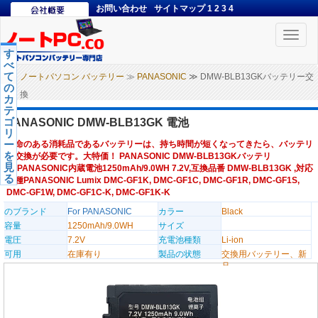
お問い合わせ
サイトマップ
1
2
3
4
Toggle
naviga
す
べ
て
ノートパソコン バッテリー
≫
PANASONIC
≫ DMW-BLB13GKバッテリー交
の
換
カ
テ
ゴ
PANASONIC DMW-BLB13GK 電池
リ
ー
寿命のある消耗品であるバッテリーは、持ち時間が短くなってきたら、バッテリ
を
ー交換が必要です。大特価！ PANASONIC DMW-BLB13GKバッテリ
見
ー,PANASONIC内蔵電池1250mAh/9.0WH 7.2V,互換品番 DMW-BLB13GK ,対応
る
機種PANASONIC Lumix DMC-GF1K, DMC-GF1C, DMC-GF1R, DMC-GF1S,
DMC-GF1W, DMC-GF1C-K, DMC-GF1K-K
のブランド
For PANASONIC
カラー
Black
容量
1250mAh/9.0WH
サイズ
電圧
7.2V
充電池種類
Li-ion
可用
在庫有り
製品の状態
交換用バッテリー、新
品