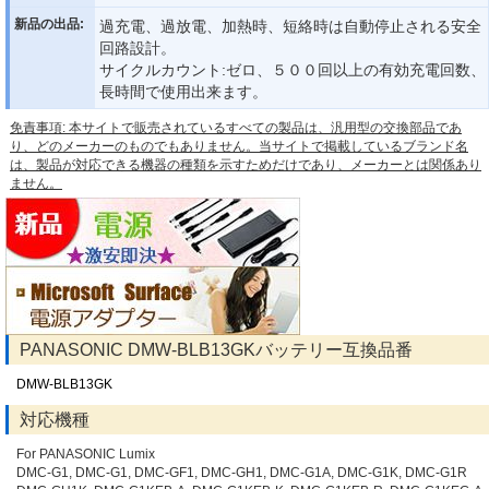
新品の出品:
過充電、過放電、加熱時、短絡時は自動停止される安全
回路設計。
サイクルカウント:ゼロ、５００回以上の有効充電回数、
長時間で使用出来ます。
免責事項: 本サイトで販売されているすべての製品は、汎用型の交換部品であ
り、どのメーカーのものでもありません。当サイトで掲載しているブランド名
は、製品が対応できる機器の種類を示すためだけであり、メーカーとは関係あり
ません。
PANASONIC DMW-BLB13GKバッテリー互換品番
DMW-BLB13GK
対応機種
For PANASONIC Lumix
DMC-G1, DMC-G1, DMC-GF1, DMC-GH1, DMC-G1A, DMC-G1K, DMC-G1R