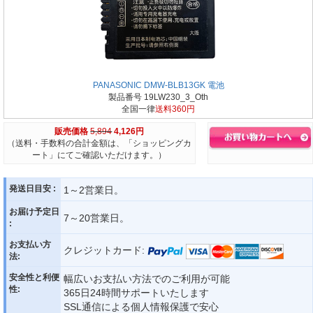
PANASONIC DMW-BLB13GK 電池
製品番号 19LW230_3_Oth
全国一律
送料360円
販売価格
5,894
4,126円
（送料・手数料の合計金額は、「ショッピングカ
ート」にてご確認いただけます。）
発送日目安 :
1～2営業日。
お届け予定日
7～20営業日。
:
お支払い方
クレジットカード:
法:
安全性と利便
幅広いお支払い方法でのご利用が可能
性:
365日24時間サポートいたします
SSL通信による個人情報保護で安心