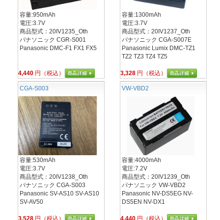
容量:950mAh
容量:1300mAh
電圧:3.7V
電圧:3.7V
商品型式：20IV1235_Oth
商品型式：20IV1237_Oth
パナソニック CGR-S001
パナソニック CGA-S007E
Panasonic DMC-F1 FX1 FX5
Panasonic Lumix DMC-TZ1
TZ2 TZ3 TZ4 TZ5
4,440
円（税込）
3,328
円（税込）
CGA-S003
VW-VBD2
容量:530mAh
容量:4000mAh
電圧:3.7V
電圧:7.2V
商品型式：20IV1238_Oth
商品型式：20IV1239_Oth
パナソニック CGA-S003
パナソニック VW-VBD2
Panasonic SV-AS10 SV-AS10
Panasonic NV-DS5EG NV-
SV-AV50
DS5EN NV-DX1
3,528
円（税込）
4,440
円（税込）