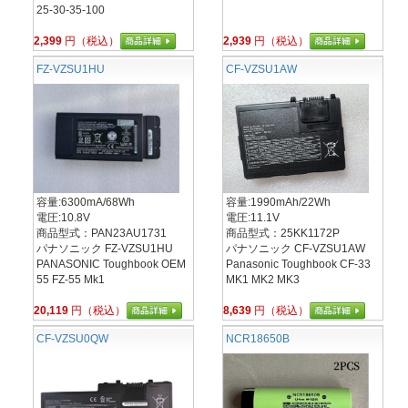
25-30-35-100
2,399
円（税込）
2,939
円（税込）
FZ-VZSU1HU
CF-VZSU1AW
容量:6300mA/68Wh
容量:1990mAh/22Wh
電圧:10.8V
電圧:11.1V
商品型式：PAN23AU1731
商品型式：25KK1172P
パナソニック FZ-VZSU1HU
パナソニック CF-VZSU1AW
PANASONIC Toughbook OEM
Panasonic Toughbook CF-33
55 FZ-55 Mk1
MK1 MK2 MK3
20,119
円（税込）
8,639
円（税込）
CF-VZSU0QW
NCR18650B