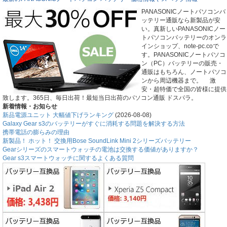
PANASONICノートパソコンバ
ッテリー通販なら新製品が安
い。真新しいPANASONICノー
トパソコンバッテリーのオンラ
インショップ、note-pc.coで
す。PANASONICノートパソコ
ン（PC）バッテリーの販売・
通販はもちろん、ノートパソコ
ンから周辺機器まで。 激
安・超特価で全国の皆様に提供
致します。365日、毎日出荷！最短当日出荷のパソコン通販 ドスパラ。
新着情報・お知らせ
新品電源ユニット 大幅値下げランキング
(2026-08-08)
Galaxy Gear s3のバッテリーがすぐに消耗する問題を解決する方法
携帯電話の膨らみの理由
新製品！ ホット！ 交換用Bose SoundLink Mini 2シリーズバッテリー
Gearシリーズのスマートウォッチの電池は交換する価値がありますか？
Gear s3スマートウォッチに関するよくある質問