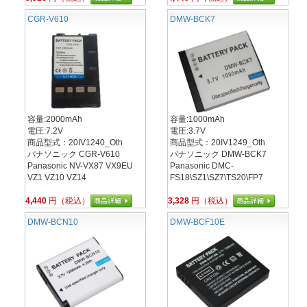
CGR-V610
DMW-BCK7
容量:2000mAh
容量:1000mAh
電圧:7.2V
電圧:3.7V
商品型式：20IV1240_Oth
商品型式：20IV1249_Oth
パナソニック CGR-V610
パナソニック DMW-BCK7
Panasonic NV-VX87 VX9EU
Panasonic DMC-
VZ1 VZ10 VZ14
FS18\SZ1\SZ7\TS20\FP7
4,440
円（税込）
3,328
円（税込）
DMW-BCN10
DMW-BCF10E