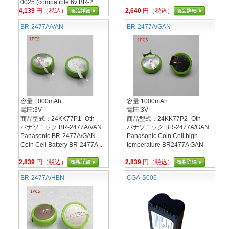
0025 (compatible 6v BR-2...
4,139
円（税込）
2,640
円（税込）
BR-2477A/VAN
BR-2477A/GAN
容量:1000mAh
容量:1000mAh
電圧:3V
電圧:3V
商品型式：24KK77P1_Oth
商品型式：24KK77P2_Oth
パナソニック BR-2477A/VAN
パナソニック BR-2477A/GAN
Panasonic BR-2477A/GAN
Panasonic Coin Cell high
Coin Cell Battery BR-2477A ...
temperature BR2477A GAN
2,839
円（税込）
2,839
円（税込）
BR-2477A/HBN
CGA-S006