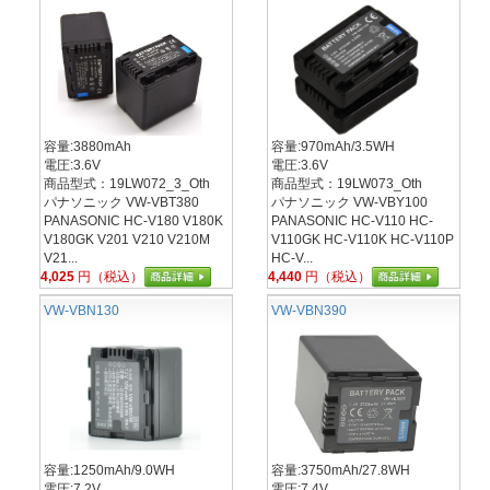
容量:3880mAh
容量:970mAh/3.5WH
電圧:3.6V
電圧:3.6V
商品型式：19LW072_3_Oth
商品型式：19LW073_Oth
パナソニック VW-VBT380
パナソニック VW-VBY100
PANASONIC HC-V180 V180K
PANASONIC HC-V110 HC-
V180GK V201 V210 V210M
V110GK HC-V110K HC-V110P
V21...
HC-V...
4,025
円（税込）
4,440
円（税込）
VW-VBN130
VW-VBN390
容量:1250mAh/9.0WH
容量:3750mAh/27.8WH
電圧:7.2V
電圧:7.4V