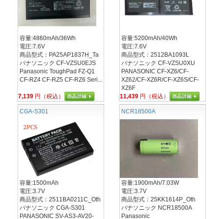
容量:4860mAh/36Wh
容量:5200mAh/40Wh
電圧:7.6V
電圧:7.6V
商品型式：PA25AP1837H_Ta
商品型式：2512BA1093L
パナソニック CF-VZSU0EJS
パナソニック CF-VZSU0XU
Panasonic ToughPad FZ-Q1
PANASONIC CF-XZ6/CF-
CF-RZ4 CF-RZ5 CF-RZ6 Seri...
XZ62/CF-XZ6R/CF-XZ6S/CF-
XZ6F
7,139
円（税込）
11,439
円（税込）
CGA-S301
NCR18500A
容量:1500mAh
容量:1900mAh/7.03W
電圧:3.7V
電圧:3.7V
商品型式：2511BA0211C_Oth
商品型式：25KK1614P_Oth
パナソニック CGA-S301
パナソニック NCR18500A
PANASONIC SV-AS3-AV20-
Panasonic