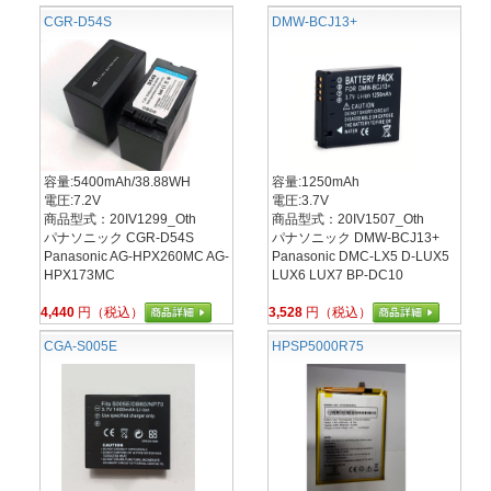
CGR-D54S
DMW-BCJ13+
容量:5400mAh/38.88WH
容量:1250mAh
電圧:7.2V
電圧:3.7V
商品型式：20IV1299_Oth
商品型式：20IV1507_Oth
パナソニック CGR-D54S
パナソニック DMW-BCJ13+
Panasonic AG-HPX260MC AG-
Panasonic DMC-LX5 D-LUX5
HPX173MC
LUX6 LUX7 BP-DC10
4,440
円（税込）
3,528
円（税込）
CGA-S005E
HPSP5000R75