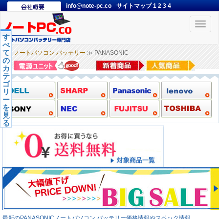
info@note-pc.co
サイトマップ
1
2
3
4
Toggle
naviga
す
べ
て
ノートパソコン バッテリー
≫ PANASONIC
の
カ
テ
ゴ
リ
ー
を
見
る
最新のPANASONICノートパソコン バッテリー価格情報やスペック情報