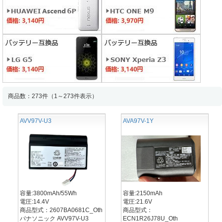
商品数：273件（1～273件表示）
AVV97V-U3
AVA97V-1Y
容量:3800mAh/55Wh
容量:2150mAh
電圧:14.4V
電圧:21.6V
商品型式：2607BA0681C_Oth
商品型式：
パナソニック AVV97V-U3
ECN1R26J78U_Oth