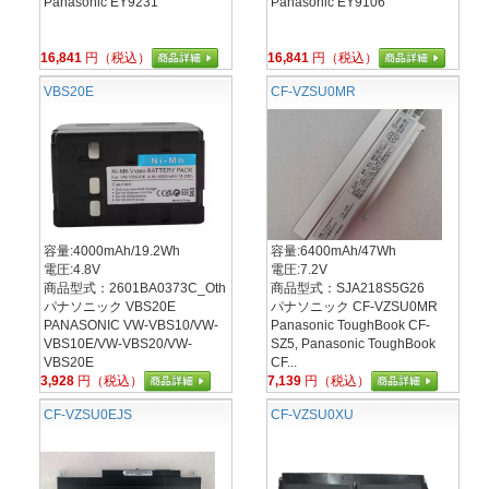
Panasonic EY9231
Panasonic EY9106
16,841
円（税込）
16,841
円（税込）
VBS20E
CF-VZSU0MR
容量:4000mAh/19.2Wh
容量:6400mAh/47Wh
電圧:4.8V
電圧:7.2V
商品型式：2601BA0373C_Oth
商品型式：SJA218S5G26
パナソニック VBS20E
パナソニック CF-VZSU0MR
PANASONIC VW-VBS10/VW-
Panasonic ToughBook CF-
VBS10E/VW-VBS20/VW-
SZ5, Panasonic ToughBook
VBS20E
CF...
3,928
円（税込）
7,139
円（税込）
CF-VZSU0EJS
CF-VZSU0XU