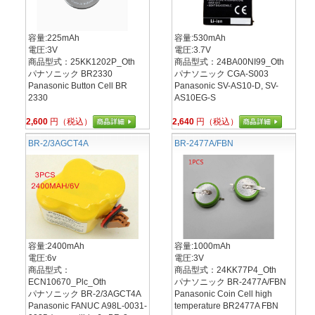
容量:225mAh
容量:530mAh
電圧:3V
電圧:3.7V
商品型式：25KK1202P_Oth
商品型式：24BA00NI99_Oth
パナソニック BR2330
パナソニック CGA-S003
Panasonic Button Cell BR
Panasonic SV-AS10-D, SV-
2330
AS10EG-S
2,600
円（税込）
2,640
円（税込）
BR-2/3AGCT4A
BR-2477A/FBN
容量:2400mAh
容量:1000mAh
電圧:6v
電圧:3V
商品型式：
商品型式：24KK77P4_Oth
ECN10670_Plc_Oth
パナソニック BR-2477A/FBN
パナソニック BR-2/3AGCT4A
Panasonic Coin Cell high
Panasonic FANUC A98L-0031-
temperature BR2477A FBN