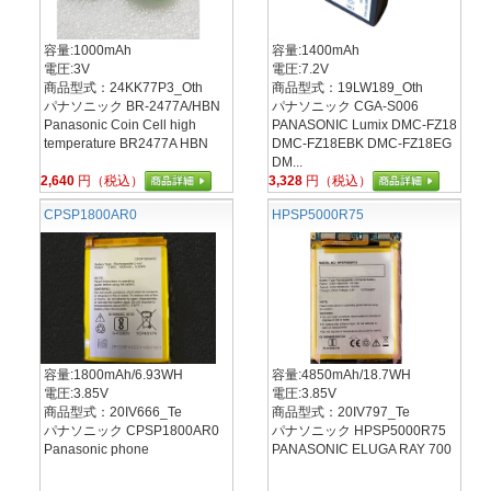
容量:1000mAh
容量:1400mAh
電圧:3V
電圧:7.2V
商品型式：24KK77P3_Oth
商品型式：19LW189_Oth
パナソニック BR-2477A/HBN
パナソニック CGA-S006
Panasonic Coin Cell high
PANASONIC Lumix DMC-FZ18
temperature BR2477A HBN
DMC-FZ18EBK DMC-FZ18EG
DM...
2,640
円（税込）
3,328
円（税込）
CPSP1800AR0
HPSP5000R75
容量:1800mAh/6.93WH
容量:4850mAh/18.7WH
電圧:3.85V
電圧:3.85V
商品型式：20IV666_Te
商品型式：20IV797_Te
パナソニック CPSP1800AR0
パナソニック HPSP5000R75
Panasonic phone
PANASONIC ELUGA RAY 700