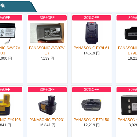
特集
0%OFF
30%OFF
30%OFF
30%
IC AVV97V-
PANASONIC AVA97V-
PANASONIC EY9L61
PANASONI
U3
1Y
14,619 円
EY9
,000 円
7,139 円
19,2
0%OFF
30%OFF
30%OFF
30%
NIC EY9106
PANASONIC EY9231
PANASONIC EZ9L50
PANASONI
,841 円
16,841 円
12,219 円
3,92