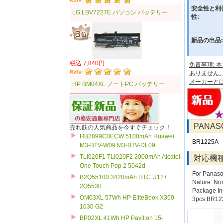
安全性と利
LG LBV7227E パソコン バッテリー
性:
新品の出品:
税込:7,840円
免責事項:
ありません
メーカーと
HP BM04XL ノートPC バッテリー
PANA
売れ筋の人気商品を今すぐチェック！
HB2899C0ECW 5100mAh Huawei
BR1225A
M3-BTV-W09 M3-BTV-DL09
TLI020F1 TLi020F2 2000mAh Alcatel
対応機
One Touch Pop 2 5042d
For Panaso
B2Q55100 3420mAh HTC U12+
Nature: Non
2Q5530
Package In
OM03XL 57Wh HP EliteBook X360
3pcs BR122
1030 G2
BP02XL 41Wh HP Pavilion 15-