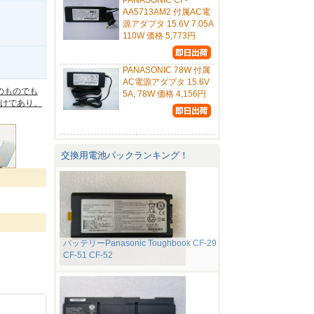
PANASONIC CF-
AA5713AM2 付属AC電
源アダプタ 15.6V 7.05A
110W 価格 5,773円
。
PANASONIC 78W 付属
AC電源アダプタ 15.6V
のものでも
5A, 78W 価格 4,156円
けであり、
交換用電池パックランキング！
バッテリーPanasonic Toughbook CF-29
CF-51 CF-52