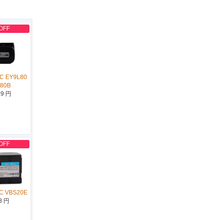
OFF
C EY9L80
L80B
19 円
OFF
C VBS20E
8 円