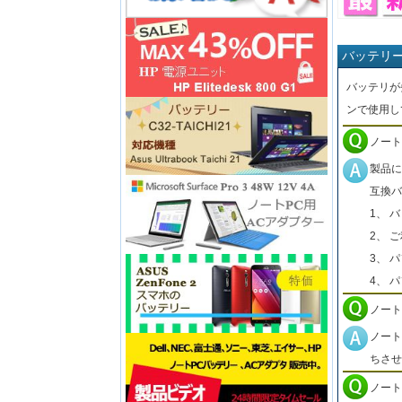
バッテリ
バッテリが
ンで使用し
ノート
製品に
互換バ
1、 
2、 
3、 
4、 
ノート
ノート
ちさせ
ノート