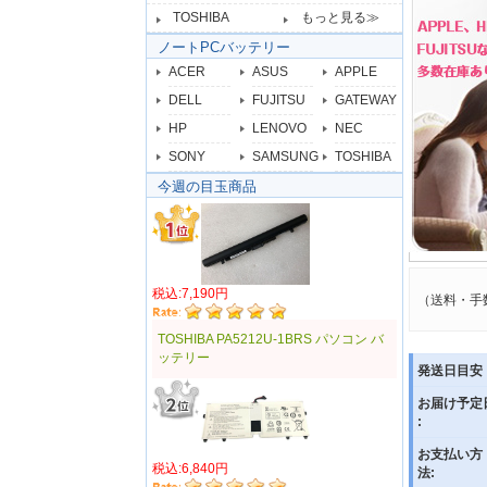
TOSHIBA
もっと見る≫
ノートPCバッテリー
ACER
ASUS
APPLE
DELL
FUJITSU
GATEWAY
HP
LENOVO
NEC
SONY
SAMSUNG
TOSHIBA
今週の目玉商品
税込:7,190円
（送料・手
TOSHIBA PA5212U-1BRS パソコン バ
ッテリー
発送日目安 
お届け予定
:
お支払い方
税込:6,840円
法: