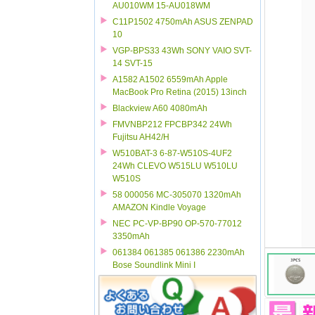
AU010WM 15-AU018WM
C11P1502 4750mAh ASUS ZENPAD
10
VGP-BPS33 43Wh SONY VAIO SVT-
14 SVT-15
A1582 A1502 6559mAh Apple
MacBook Pro Retina (2015) 13inch
Blackview A60 4080mAh
FMVNBP212 FPCBP342 24Wh
Fujitsu AH42/H
W510BAT-3 6-87-W510S-4UF2
24Wh CLEVO W515LU W510LU
W510S
58 000056 MC-305070 1320mAh
AMAZON Kindle Voyage
NEC PC-VP-BP90 OP-570-77012
3350mAh
061384 061385 061386 2230mAh
Bose Soundlink Mini I