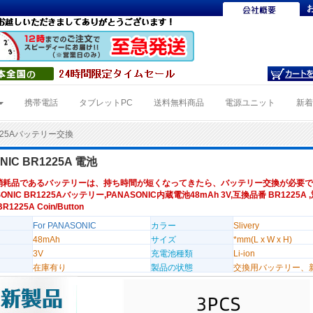
携帯電話
タブレットPC
送料無料商品
電源ユニット
新
225Aバッテリー交換
NIC BR1225A 電池
消耗品であるバッテリーは、持ち時間が短くなってきたら、バッテリー交換が必要で
ONIC BR1225Aバッテリー,PANASONIC内蔵電池48mAh 3V,互換品番 BR1225A
BR1225A Coin/Button
For PANASONIC
カラー
Slivery
48mAh
サイズ
*mm(L x W x H)
3V
充電池種類
Li-ion
在庫有り
製品の状態
交換用バッテリー、