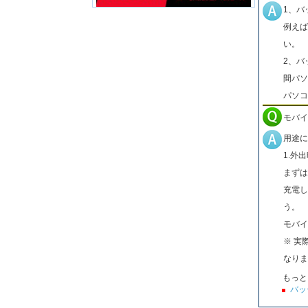
1、バ
例えば
い。
2、バ
間パソ
パソコ
モバイ
用途に
1.外
まずは
充電し
う。
モバイ
※ 実
なりま
もっと
バッ