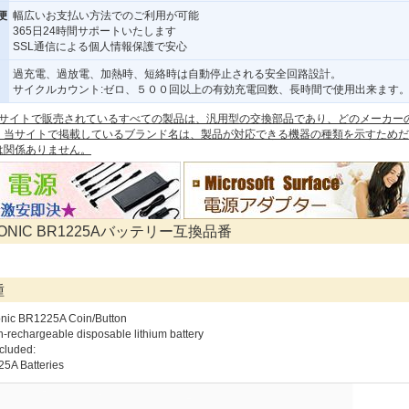
便
幅広いお支払い方法でのご利用が可能
365日24時間サポートいたします
SSL通信による個人情報保護で安心
過充電、過放電、加熱時、短絡時は自動停止される安全回路設計。
サイクルカウント:ゼロ、５００回以上の有効充電回数、長時間で使用出来ます
 本サイトで販売されているすべての製品は、汎用型の交換部品であり、どのメーカー
。当サイトで掲載しているブランド名は、製品が対応できる機器の種類を示すためだ
は関係ありません。
SONIC BR1225Aバッテリー互換品番
種
nic BR1225A Coin/Button
-rechargeable disposable lithium battery
cluded:
5A Batteries