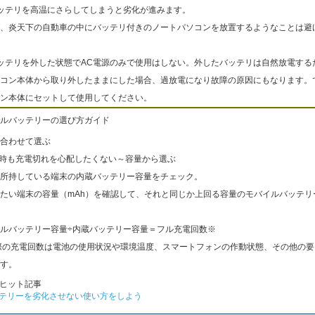
ッテリを高温にさらしてしまうと劣化が進みます。
、炎天下の自動車の中にバッテリ付きのノートパソコンを放置するようなことは避
ッテリを外した状態でAC電源のみで使用はしない。外したバッテリは自然放電する
コン本体から取り外したままにした場合、過放電になり故障の原因にもなります。
ン本体にセットして使用してください。
ルバッテリーの選び方ガイド
合わせて選ぶ
出時も充電切れを心配したくない～容量から選ぶ
所持している端末の内蔵バッテリー容量をチェック。
たい端末の容量（mAh）を確認して、それと同じか上回る容量のモバイルバッテリ
ルバッテリー容量÷内蔵バッテリー容量＝フル充電回数※
際の充電回数は電池の使用状況や環境温度、スマートフォンの作動状態、その他の要
す。
ヒット記事
テリーを劣化させない使い方をしよう