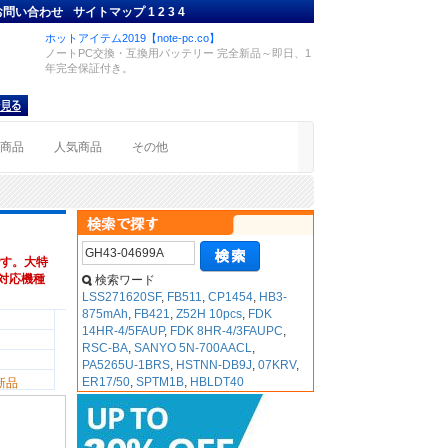
お問い合わせ
サイトマップ
1
2
3
4
ホットアイテム2019【note-pc.co】
ノートPC交換・互換用バッテリー 完全新品～即日、1
年完全保証付き。
着商品
人気商品
その他
す。大特
 ,対応機種
検索ワード
LSS271620SF
,
FB511
,
CP1454
,
HB3-
875mAh
,
FB421
,
Z52H 10pcs
,
FDK
14HR-4/5FAUP
,
FDK 8HR-4/3FAUPC
,
RSC-BA
,
SANYO 5N-700AACL
,
PA5265U-1BRS
,
HSTNN-DB9J
,
07KRV
,
ER17/50
,
SPTM1B
,
HBLDT40
新品