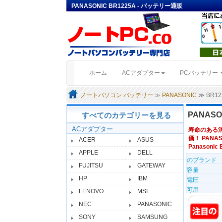
PANASONIC BR1225A - バッテリー通販
(current)
ホーム
ACアダプター
PCバッテリー
ノートパソコン バッテリー
≫
PANASONIC
≫ BR1
PANASO
すべてのカテゴリーを見る
ACアダプター
寿命のある
価！ PANAS
ACER
ASUS
Panasonic 
APPLE
DELL
のブランド
FUJITSU
GATEWAY
容量
HP
IBM
電圧
可用
LENOVO
MSI
NEC
PANASONIC
SONY
SAMSUNG