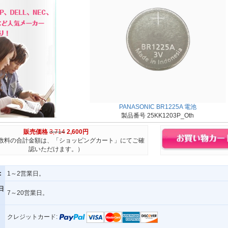
PANASONIC BR1225A 電池
製品番号 25KK1203P_Oth
販売価格
3,714
2,600円
数料の合計金額は、「ショッピングカート」にてご確
認いただけます。）
:
1～2営業日。
日
7～20営業日。
クレジットカード: