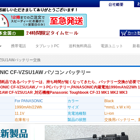
携帯電話
タブレットPC
送料無料商品
電源ユニット
新
VZSU1AWバッテリー交換
ONIC CF-VZSU1AW パソコン バッテリー
消耗品であるバッテリーは、持ち時間が短くなってきたら、バッテリー交換が必要で
ONIC CF-VZSU1AWノートPCバッテリー,PANASONIC内蔵電池1990mAh/22Wh 1
1AW CF-VZSU1AR ,対応機種Panasonic Toughbook CF-33 MK1 MK2 MK3
For PANASONIC
カラー
Black
1990mAh/22Wh
サイズ
*mm(L x W x H)
11.1V
充電池種類
Li-ion
在庫有り
製品の状態
交換用バッテリー、