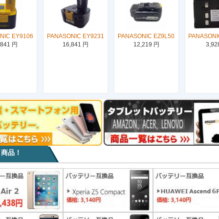
NIC EY9106
PANASONIC EY9231
PANASONIC EZ9L50
PANASONI
,841 円
16,841 円
12,219 円
3,92
目商品！