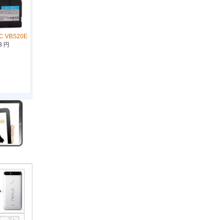
C VBS20E
8 円