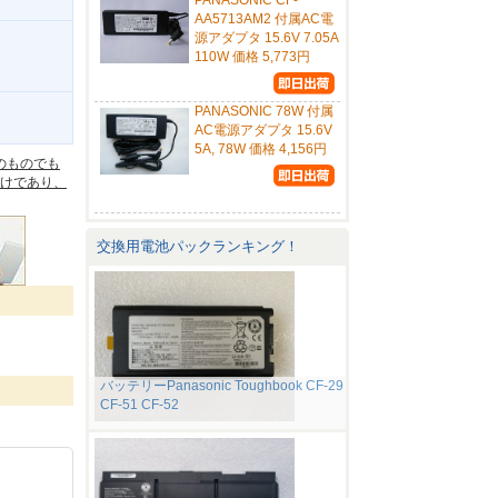
PANASONIC CF-
AA5713AM2 付属AC電
源アダプタ 15.6V 7.05A
110W 価格 5,773円
PANASONIC 78W 付属
。
AC電源アダプタ 15.6V
5A, 78W 価格 4,156円
のものでも
けであり、
交換用電池パックランキング！
バッテリーPanasonic Toughbook CF-29
CF-51 CF-52