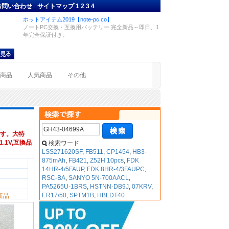
お問い合わせ
サイトマップ
1
2
3
4
ホットアイテム2019【note-pc.co】
ノートPC交換・互換用バッテリー 完全新品～即日、1
年完全保証付き。
着商品
人気商品
その他
す。大特
1.1V,互換品
検索ワード
LSS271620SF
,
FB511
,
CP1454
,
HB3-
875mAh
,
FB421
,
Z52H 10pcs
,
FDK
14HR-4/5FAUP
,
FDK 8HR-4/3FAUPC
,
RSC-BA
,
SANYO 5N-700AACL
,
PA5265U-1BRS
,
HSTNN-DB9J
,
07KRV
,
ER17/50
,
SPTM1B
,
HBLDT40
新品