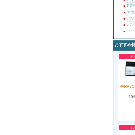
PC
マウ
パソ
パソ
ノー
おすすめ
3
PANASON
104
3