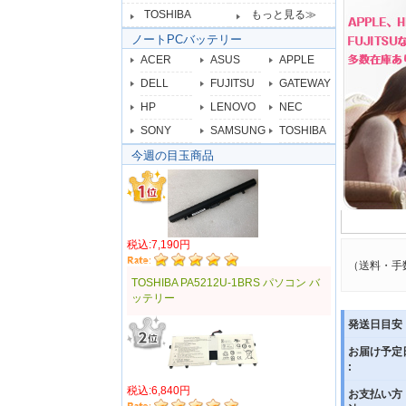
TOSHIBA
もっと見る≫
ノートPCバッテリー
ACER
ASUS
APPLE
DELL
FUJITSU
GATEWAY
HP
LENOVO
NEC
SONY
SAMSUNG
TOSHIBA
今週の目玉商品
税込:7,190円
（送料・手
TOSHIBA PA5212U-1BRS パソコン バ
ッテリー
発送日目安 
お届け予定
:
税込:6,840円
お支払い方