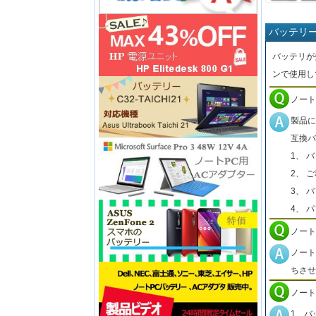
バッテリ
バッテリが
ンで使用し
ノート
製品に
互換バ
1、 
2、 
3、 
4、 
ノート
ノート
ちさせ
ノート
1、バ