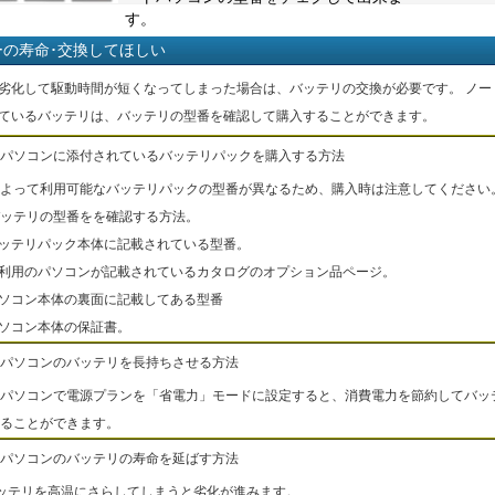
す。
ーの寿命･交換してほしい
劣化して駆動時間が短くなってしまった場合は、バッテリの交換が必要です。 ノー
ているバッテリは、バッテリの型番を確認して購入することができます。
パソコンに添付されているバッテリパックを購入する方法
よって利用可能なバッテリパックの型番が異なるため、購入時は注意してください
ッテリの型番をを確認する方法。
バッテリパック本体に記載されている型番。
ご利用のパソコンが記載されているカタログのオプション品ページ。
パソコン本体の裏面に記載してある型番
パソコン本体の保証書。
パソコンのバッテリを長持ちさせる方法
パソコンで電源プランを「省電力」モードに設定すると、消費電力を節約してバッ
ることができます。
パソコンのバッテリの寿命を延ばす方法
ッテリを高温にさらしてしまうと劣化が進みます。