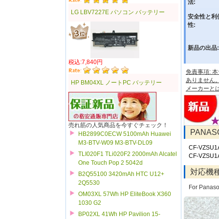
法:
LG LBV7227E パソコン バッテリー
安全性と利
性:
新品の出品:
税込:7,840円
免責事項:
ありません
HP BM04XL ノートPC バッテリー
メーカーと
売れ筋の人気商品を今すぐチェック！
PANA
HB2899C0ECW 5100mAh Huawei
M3-BTV-W09 M3-BTV-DL09
CF-VZSU
TLI020F1 TLi020F2 2000mAh Alcatel
CF-VZSU1
One Touch Pop 2 5042d
対応機
B2Q55100 3420mAh HTC U12+
2Q5530
For Panas
OM03XL 57Wh HP EliteBook X360
1030 G2
BP02XL 41Wh HP Pavilion 15-