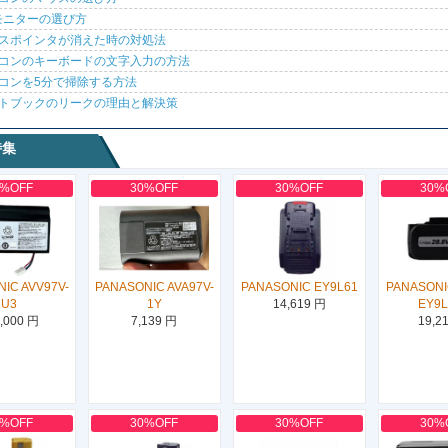
モニターの選び方
スポインタが消えた時の対処法
コンのキーボードの文字入力の方法
コンを5分で掃除する方法
トブックのリークの理由と解決策
特集
0%OFF
30%OFF
30%OFF
30%
IC AVV97V-
PANASONIC AVA97V-
PANASONIC EY9L61
PANASONI
U3
1Y
14,619 円
EY9
,000 円
7,139 円
19,2
0%OFF
30%OFF
30%OFF
30%