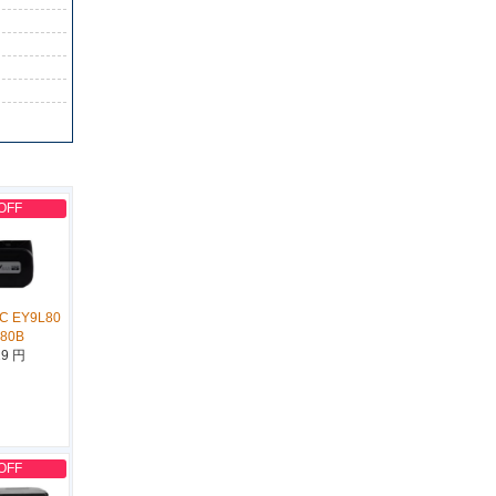
OFF
C EY9L80
L80B
19 円
OFF