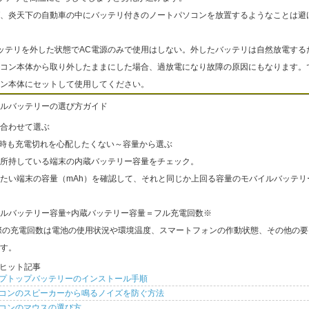
、炎天下の自動車の中にバッテリ付きのノートパソコンを放置するようなことは避
ッテリを外した状態でAC電源のみで使用はしない。外したバッテリは自然放電する
コン本体から取り外したままにした場合、過放電になり故障の原因にもなります。
ン本体にセットして使用してください。
ルバッテリーの選び方ガイド
合わせて選ぶ
出時も充電切れを心配したくない～容量から選ぶ
所持している端末の内蔵バッテリー容量をチェック。
たい端末の容量（mAh）を確認して、それと同じか上回る容量のモバイルバッテリ
ルバッテリー容量÷内蔵バッテリー容量＝フル充電回数※
際の充電回数は電池の使用状況や環境温度、スマートフォンの作動状態、その他の要
す。
ヒット記事
プトップバッテリーのインストール手順
コンのスピーカーから鳴るノイズを防ぐ方法
コンのマウスの選び方