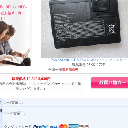
PANASONIC CF-VZSU1AW パソコン バッテリー
製品番号 25KK1172P
全国一律
送料560円
販売価格
12,342
8,639円
数料の合計金額は、「ショッピングカート」にてご確
認いただけます。）
:
1～2営業日。
日
7～20営業日。
クレジットカード: