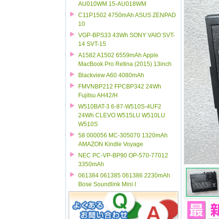
AU010WM 15-AU018WM
C11P1502 4750mAh ASUS ZENPAD
10
VGP-BPS33 43Wh SONY VAIO SVT-
14 SVT-15
A1582 A1502 6559mAh Apple
MacBook Pro Retina (2015) 13inch
Blackview A60 4080mAh
FMVNBP212 FPCBP342 24Wh
Fujitsu AH42/H
W510BAT-3 6-87-W510S-4UF2
24Wh CLEVO W515LU W510LU
W510S
58 000056 MC-305070 1320mAh
AMAZON Kindle Voyage
NEC PC-VP-BP90 OP-570-77012
3350mAh
061384 061385 061386 2230mAh
Bose Soundlink Mini I