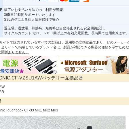
便
幅広いお支払い方法でのご利用が可能
365日24時間サポートいたします
SSL通信による個人情報保護で安心
過充電、過放電、加熱時、短絡時は自動停止される安全回路設計。
サイクルカウント:ゼロ、５００回以上の有効充電回数、長時間で使用出来ます
 本サイトで販売されているすべての製品は、汎用型の交換部品であり、どのメーカー
。当サイトで掲載しているブランド名は、製品が対応できる機器の種類を示すためだ
は関係ありません。
SONIC CF-VZSU1AWバッテリー互換品番
1AW
AR
種
onic Toughbook CF-33 MK1 MK2 MK3