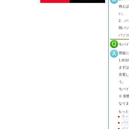
例えば
い。
2、バ
間パソ
パソコ
モバイ
用途に
1.外
まずは
充電し
う。
モバイ
※ 実
なりま
もっと
ラッ
パソ
パソ