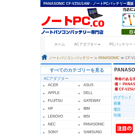
PANASONIC CF-VZSU1AW - ノートPCバッテリー通販
(current)
ホーム
ACアダプター
PCバッテリー
ノートパソコン バッテリー
≫
PANASONIC
≫ CF-
PANAS
すべてのカテゴリーを見る
ACアダプター
寿命のある
価！ PANAS
ACER
ASUS
番 CF-VZSU
APPLE
DELL
のブランド
FUJITSU
GATEWAY
容量
HP
IBM
電圧
可用
LENOVO
MSI
NEC
PANASONIC
SONY
SAMSUNG