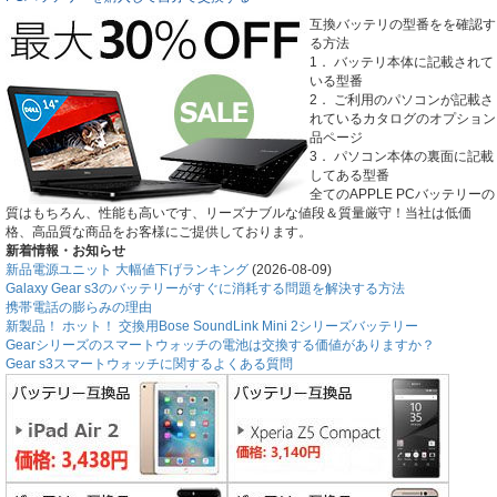
互換バッテリの型番をを確認す
る方法
1． バッテリ本体に記載されて
いる型番
2． ご利用のパソコンが記載さ
れているカタログのオプション
品ページ
3． パソコン本体の裏面に記載
してある型番
全てのAPPLE PCバッテリーの
質はもちろん、性能も高いです、リーズナブルな値段＆質量厳守！当社は低価
格、高品質な商品をお客様にご提供しております。
新着情報・お知らせ
新品電源ユニット 大幅値下げランキング
(2026-08-09)
Galaxy Gear s3のバッテリーがすぐに消耗する問題を解決する方法
携帯電話の膨らみの理由
新製品！ ホット！ 交換用Bose SoundLink Mini 2シリーズバッテリー
Gearシリーズのスマートウォッチの電池は交換する価値がありますか？
Gear s3スマートウォッチに関するよくある質問