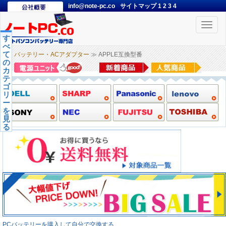
info@note-pc.co
サイトマップ
1
2
3
4
Toggle
naviga
す
べ
て
バッテリー・ACアダプター
≫ APPLE互換型番
の
カ
テ
ゴ
リ
ー
を
見
る
PCバッテリーを購入して自分で交換する