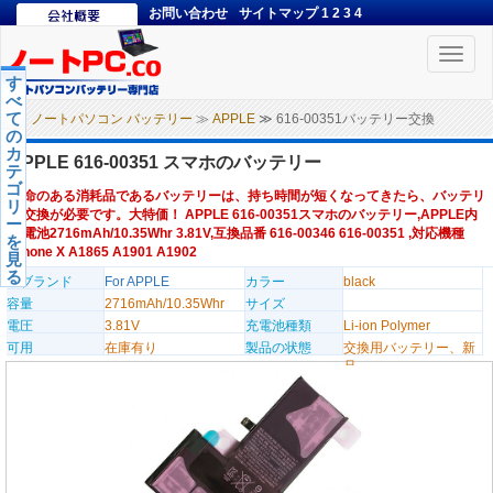
お問い合わせ
サイトマップ
1
2
3
4
Toggle
naviga
す
べ
て
ノートパソコン バッテリー
≫
APPLE
≫ 616-00351バッテリー交換
の
カ
APPLE 616-00351 スマホのバッテリー
テ
ゴ
寿命のある消耗品であるバッテリーは、持ち時間が短くなってきたら、バッテリ
リ
ー交換が必要です。大特価！ APPLE 616-00351スマホのバッテリー,APPLE内
ー
蔵電池2716mAh/10.35Whr 3.81V,互換品番 616-00346 616-00351 ,対応機種
を
iPhone X A1865 A1901 A1902
見
る
のブランド
For APPLE
カラー
black
容量
2716mAh/10.35Whr
サイズ
電圧
3.81V
充電池種類
Li-ion Polymer
可用
在庫有り
製品の状態
交換用バッテリー、新
品