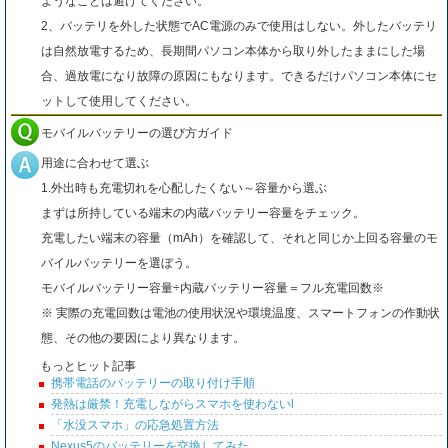
ようなことは避けてください。
2、バッテリを外した状態でAC電源のみで使用はしない。外したバッテリ
は自然放電するため、長期間パソコン本体から取り外したままにした場
合、過放電になり故障の原因にもなります。できるだけパソコン本体にセ
ットして使用してください。
モバイルバッテリーの選び方ガイド
用途に合わせて選ぶ
1.外出時も充電切れを心配したくない～容量から選ぶ
まずは所持している端末の内蔵バッテリー容量をチェック。
充電したい端末の容量（mAh）を確認して、それと同じか上回る容量のモ
バイルバッテリーを選ぼう。
モバイルバッテリー容量÷内蔵バッテリー容量＝フル充電回数※
※ 実際の充電回数は電池の使用状況や環境温度、スマートフォンの作動状
態、その他の要因により異なります。
もっとヒット記事
携帯電話のバッテリーの取り付け手順
発熱は厳禁！充電しながらスマホを使わないl
「水没スマホ」の応急処置方法
Nexus5のバッテリーを交換してみた