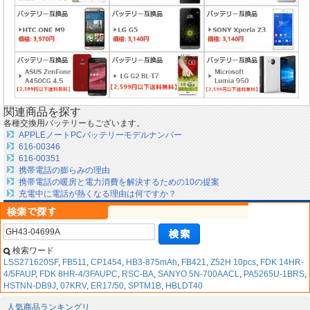
関連商品を探す
各種交換用バッテリーもございます。
APPLEノートPCバッテリーモデルナンバー
616-00346
616-00351
携帯電話の膨らみの理由
携帯電話の暖房と電力消費を解決するための10の提案
充電中に電話が熱くなる理由は何ですか？
検索ワード
LSS271620SF
,
FB511
,
CP1454
,
HB3-875mAh
,
FB421
,
Z52H 10pcs
,
FDK 14HR-
4/5FAUP
,
FDK 8HR-4/3FAUPC
,
RSC-BA
,
SANYO 5N-700AACL
,
PA5265U-1BRS
,
HSTNN-DB9J
,
07KRV
,
ER17/50
,
SPTM1B
,
HBLDT40
人気商品ランキングリ