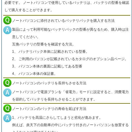
必要です。 ノートパソコンで使用しているバッテリは、バッテリの型番を確認
して購入することができます。
ノートパソコンに添付されているバッテリパックを購入する方法
製品によって利用可能なバッテリパックの型番が異なるため、購入時は注
意してください。
互換バッテリの型番をを確認する方法。
1、 バッテリパック本体に記載されている型番。
2、 ご利用のパソコンが記載されているカタログのオプション品ページ。
3、 パソコン本体の裏面に記載してある型番
4、 パソコン本体の保証書。
ノートパソコンのバッテリを長持ちさせる方法
ノートパソコンで電源プランを「省電力」モードに設定すると、消費電力
を節約してバッテリを長持ちさせることができます。
ノートパソコンのバッテリの寿命を延ばす方法
1、バッテリを高温にさらしてしまうと劣化が進みます。
例えば、炎天下の自動車の中にバッテリ付きのノートパソコンを放置する