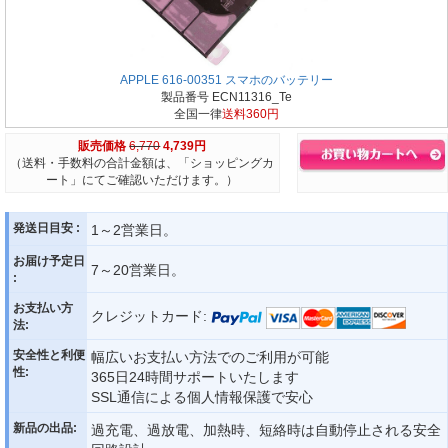
APPLE 616-00351 スマホのバッテリー
製品番号 ECN11316_Te
全国一律
送料360円
販売価格
6,770
4,739円
（送料・手数料の合計金額は、「ショッピングカ
ート」にてご確認いただけます。）
発送日目安 :
1～2営業日。
お届け予定日
7～20営業日。
:
お支払い方
クレジットカード:
法:
安全性と利便
幅広いお支払い方法でのご利用が可能
性:
365日24時間サポートいたします
SSL通信による個人情報保護で安心
新品の出品:
過充電、過放電、加熱時、短絡時は自動停止される安全