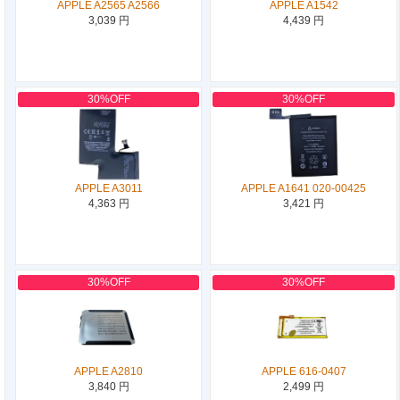
APPLE A2565 A2566
APPLE A1542
3,039 円
4,439 円
30%OFF
30%OFF
APPLE A3011
APPLE A1641 020-00425
4,363 円
3,421 円
30%OFF
30%OFF
APPLE A2810
APPLE 616-0407
3,840 円
2,499 円