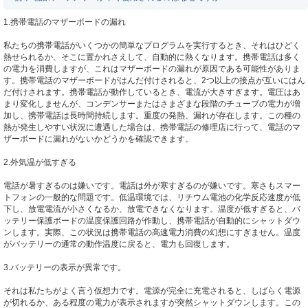
1.携帯電話のマザーボードの漏れ
私たちの携帯電話がいくつかの簡単なプログラムを実行するとき、それはひどく
熱せられるか、そこに置かれさえして、自動的に熱くなります。携帯電話は多く
の電力を消費しますが、これはマザーボードの漏れが原因である可能性がありま
す。携帯電話のマザーボードがはんだ付けされると、2つ以上の接点が互いにはん
だ付けされます。携帯電話が動作しているとき、電流が大きすぎます。電圧はあ
まり変化しませんが、コンデンサーまたはさまざまな段階のチューブの電力が増
加し、携帯電話は長時間持続します。重度の発熱、漏れが存在します。この種の
熱が発生しやすい状況に遭遇した場合は、携帯電話の修理店に行って、電話のマ
ザーボードに漏れがないかどうかを確認できます。
2.外気温が低すぎる
電話が暑すぎるのは嫌いです。電話は外が寒すぎるのが嫌いです。寒さもスマー
トフォンの一般的な問題です。低温環境では、リチウム電池の化学反応速度が低
下し、放電電流が小さくなるか、放電できなくなります。温度が低すぎると、バ
ッテリー保護ボードの温度保護回路が作動し、携帯電話が自動的にシャットダウ
ンします。実際、この状況は携帯電話の高速電力消費の幻想にすぎません。温度
がバッテリーの通常の動作温度に戻ると、電力も回復します。
3.バッテリーの表示が異常です。
それは私たちがよく言う仮想力です。電源が完全に充電されると、しばらく電源
が切れるか、ある程度の電力が表示されますが突然シャットダウンします。この