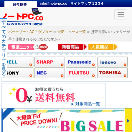
info@note-pc.co
サイトマップ
1
2
3
4
Toggle
naviga
す
べ
て
バッテリー・ACアダプター
≫
最新ニュース一覧
≫ 携帯電話のバッテリーが
の
早く使用されるのはなぜですか？
カ
テ
ゴ
リ
ー
を
見
る