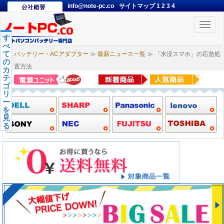
info@note-pc.co
サイトマップ
1
2
3
4
Toggle
naviga
す
べ
て
バッテリー・ACアダプター
≫
最新ニュース一覧
≫ 「水没スマホ」の応急処
の
置方法
カ
テ
ゴ
リ
ー
を
見
る