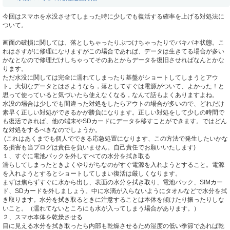
今回はスマホを水没させてしまった時に少しでも復活する確率を上げる対処法に
ついて。
画面の破損に関しては、落としちゃったりぶつけちゃったりでバキバキ状態。こ
れはさすがに修理になりますがこの場合であれば、データは生きてる場合が多い
かなとなので修理だけしちゃってそのあとからデータを復旧させればなんとかな
ります。
ただ水没に関しては完全に濡れてしまったり基盤がショートしてしまうとアウ
ト。大切なデータとはさようなら，落としてすぐは電源がついて、よかった！と
思って使っていると気づいたら使えなくなる，なんて話もよくありますよね。
水没の場合は少しでも間違った対処をしたらアウトの場合が多いので、どれだけ
素早く正しい対処ができるかが勝負になります。正しい対処をして少しの時間で
も復活できれば、他の端末やSDカードにデータを移すことができます。ではどん
な対処をするべきなのでしょうか。
(これはあくまでも個人でできる応急処置になります、この方法で発生したいかな
る損害も当ブログは責任を負いません。自己責任でお願いいたします)
１、すぐに電池パックを外しすべての水分を拭き取る
濡らしてしまったときよくやりがちなのがすぐ電源を入れようとすること。電源
を入れようとするとショートしてしまい復活は厳しくなります。
まずは焦らずすぐに水から出し、表面の水分を拭き取り、電池パック、SIMカー
ド、SDカードを外しましょう。中に水滴が入らないようにタオルなどで水分を拭
き取ります。水分を拭き取るときに注意することは本体を傾けたり振ったりしな
いこと。（濡れてないところにも水が入ってしまう場合があります。）
２、スマホ本体を乾燥させる
目に見える水分を拭き取ったら内部も乾燥させるため湿度の低い季節であれば乾