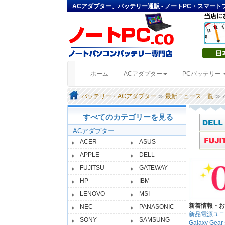
ACアダプター、バッテリー通販 - ノートPC・スマー
(current)
ホーム
ACアダプター
PCバッテリー
バッテリー・ACアダプター
≫
最新ニュース一覧
≫
すべてのカテゴリーを見る
ACアダプター
ACER
ASUS
APPLE
DELL
FUJITSU
GATEWAY
HP
IBM
LENOVO
MSI
新着情報・お
NEC
PANASONIC
新品電源ユニ
SONY
SAMSUNG
Galaxy 