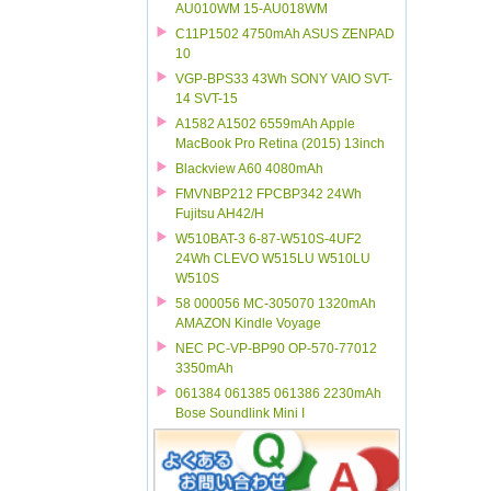
AU010WM 15-AU018WM
C11P1502 4750mAh ASUS ZENPAD
10
VGP-BPS33 43Wh SONY VAIO SVT-
14 SVT-15
A1582 A1502 6559mAh Apple
MacBook Pro Retina (2015) 13inch
Blackview A60 4080mAh
FMVNBP212 FPCBP342 24Wh
Fujitsu AH42/H
W510BAT-3 6-87-W510S-4UF2
24Wh CLEVO W515LU W510LU
W510S
58 000056 MC-305070 1320mAh
AMAZON Kindle Voyage
NEC PC-VP-BP90 OP-570-77012
3350mAh
061384 061385 061386 2230mAh
Bose Soundlink Mini I