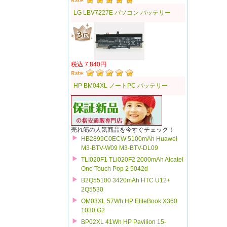
LG LBV7227E パソコン バッテリー
税込:7,840円
HP BM04XL ノートPC バッテリー
売れ筋の人気商品を今すぐチェック！
HB2899C0ECW 5100mAh Huawei
M3-BTV-W09 M3-BTV-DL09
TLI020F1 TLi020F2 2000mAh Alcatel
One Touch Pop 2 5042d
B2Q55100 3420mAh HTC U12+
2Q5530
OM03XL 57Wh HP EliteBook X360
1030 G2
BP02XL 41Wh HP Pavilion 15-