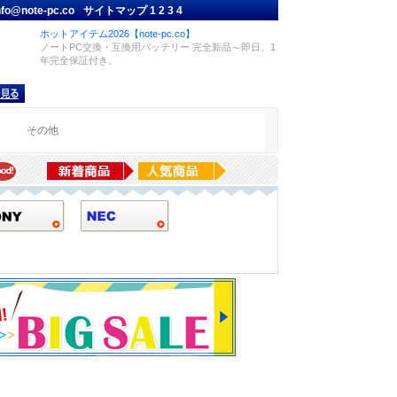
nfo@note-pc.co
サイトマップ
1
2
3
4
ホットアイテム2026【note-pc.co】
ノートPC交換・互換用バッテリー 完全新品～即日、1
年完全保証付き。
品
その他