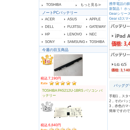
携帯電話の膨
TOSHIBA
もっと見る≫
新製品！ ホット
ノートPCバッテリー
Gearシリ
Gear s
ACER
ASUS
APPLE
DELL
FUJITSU
GATEWAY
HP
LENOVO
NEC
SONY
SAMSUNG
TOSHIBA
今週の目玉商品
税込:7,190円
バッググ
TOSHIBA PA5212U-1BRS パソコン バ
ッテリー
手順1，スタ
2，そのバッ
3，赤色のマ
簡単ですので
税込:6,840円