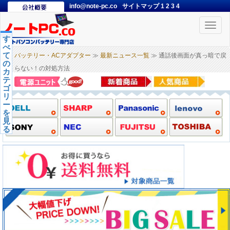
info@note-pc.co
サイトマップ
1
2
3
4
Toggle
naviga
す
べ
て
バッテリー・ACアダプター
≫
最新ニュース一覧
≫ 通話後画面が真っ暗で戻
の
らない！の対処方法
カ
テ
ゴ
リ
ー
を
見
る