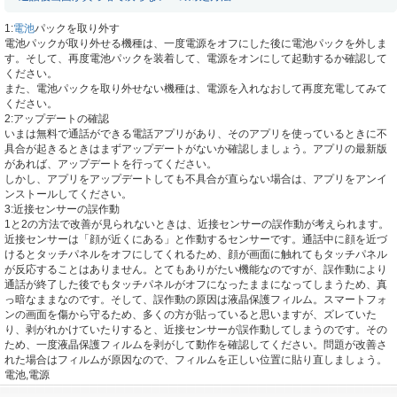
1:
電池
パックを取り外す
電池パックが取り外せる機種は、一度電源をオフにした後に電池パックを外しま
す。そして、再度電池パックを装着して、電源をオンにして起動するか確認して
ください。
また、電池パックを取り外せない機種は、電源を入れなおして再度充電してみて
ください。
2:アップデートの確認
いまは無料で通話ができる電話アプリがあり、そのアプリを使っているときに不
具合が起きるときはまずアップデートがないか確認しましょう。アプリの最新版
があれば、アップデートを行ってください。
しかし、アプリをアップデートしても不具合が直らない場合は、アプリをアンイ
ンストールしてください。
3:近接センサーの誤作動
1と2の方法で改善が見られないときは、近接センサーの誤作動が考えられます。
近接センサーは「顔が近くにある」と作動するセンサーです。通話中に顔を近づ
けるとタッチパネルをオフにしてくれるため、顔が画面に触れてもタッチパネル
が反応することはありません。とてもありがたい機能なのですが、誤作動により
通話が終了した後でもタッチパネルがオフになったままになってしまうため、真
っ暗なままなのです。そして、誤作動の原因は液晶保護フィルム。スマートフォ
ンの画面を傷から守るため、多くの方が貼っていると思いますが、ズレていた
り、剥がれかけていたりすると、近接センサーが誤作動してしまうのです。その
ため、一度液晶保護フィルムを剥がして動作を確認してください。問題が改善さ
れた場合はフィルムが原因なので、フィルムを正しい位置に貼り直しましょう。
電池,電源