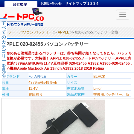
お問い合わせ
サイトマップ
1
2
3
4
Toggle
naviga
す
べ
て
ノートパソコン バッテリー
≫
APPLE
≫ 020-02455バッテリー交換
の
カ
APPLE 020-02455 パソコン バッテリー
テ
ゴ
寿命のある消耗品であるバッテリーは、持ち時間が短くなってきたら、バッテリ
リ
ー交換が必要です。大特価！ APPLE 020-02455ノートPCバッテリー,APPLE内
ー
蔵電池4379mAh/49.9wh 11.4V,互換品番 020-02455 A1932 A1965-020-02455 ,
を
対応機種Apple Macbook Air 13inch A1932 2018 2019 Retina
見
る
のブランド
For APPLE
カラー
BLACK
容量
4379mAh/49.9wh
サイズ
電圧
11.4V
充電池種類
Li-ion
可用
在庫有り
製品の状態
交換用バッテリー、新
品