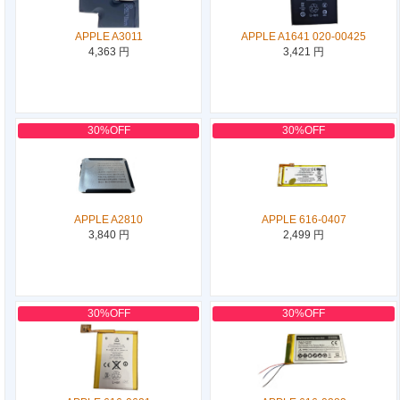
APPLE A3011
APPLE A1641 020-00425
4,363 円
3,421 円
30%OFF
30%OFF
APPLE A2810
APPLE 616-0407
3,840 円
2,499 円
30%OFF
30%OFF