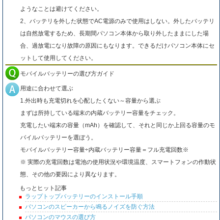
ようなことは避けてください。
2、バッテリを外した状態でAC電源のみで使用はしない。外したバッテリ
は自然放電するため、長期間パソコン本体から取り外したままにした場
合、過放電になり故障の原因にもなります。できるだけパソコン本体にセ
ットして使用してください。
モバイルバッテリーの選び方ガイド
用途に合わせて選ぶ
1.外出時も充電切れを心配したくない～容量から選ぶ
まずは所持している端末の内蔵バッテリー容量をチェック。
充電したい端末の容量（mAh）を確認して、それと同じか上回る容量のモ
バイルバッテリーを選ぼう。
モバイルバッテリー容量÷内蔵バッテリー容量＝フル充電回数※
※ 実際の充電回数は電池の使用状況や環境温度、スマートフォンの作動状
態、その他の要因により異なります。
もっとヒット記事
ラップトップバッテリーのインストール手順
パソコンのスピーカーから鳴るノイズを防ぐ方法
パソコンのマウスの選び方