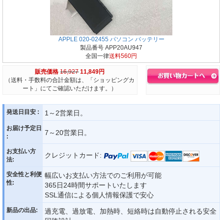
APPLE 020-02455 パソコン バッテリー
製品番号 APP20AU947
全国一律
送料560円
販売価格
16,927
11,849円
（送料・手数料の合計金額は、「ショッピングカ
ート」にてご確認いただけます。）
発送日目安 :
1～2営業日。
お届け予定日
7～20営業日。
:
お支払い方
クレジットカード:
法:
安全性と利便
幅広いお支払い方法でのご利用が可能
性:
365日24時間サポートいたします
SSL通信による個人情報保護で安心
新品の出品:
過充電、過放電、加熱時、短絡時は自動停止される安全