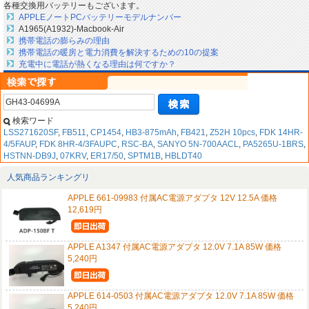
各種交換用バッテリーもございます。
APPLEノートPCバッテリーモデルナンバー
A1965(A1932)-Macbook-Air
携帯電話の膨らみの理由
携帯電話の暖房と電力消費を解決するための10の提案
充電中に電話が熱くなる理由は何ですか？
検索ワード
LSS271620SF
,
FB511
,
CP1454
,
HB3-875mAh
,
FB421
,
Z52H 10pcs
,
FDK 14HR-
4/5FAUP
,
FDK 8HR-4/3FAUPC
,
RSC-BA
,
SANYO 5N-700AACL
,
PA5265U-1BRS
,
HSTNN-DB9J
,
07KRV
,
ER17/50
,
SPTM1B
,
HBLDT40
人気商品ランキングリ
APPLE 661-09983 付属AC電源アダプタ 12V 12.5A 価格
12,619円
APPLE A1347 付属AC電源アダプタ 12.0V 7.1A 85W 価格
5,240円
APPLE 614-0503 付属AC電源アダプタ 12.0V 7.1A 85W 価格
5,240円