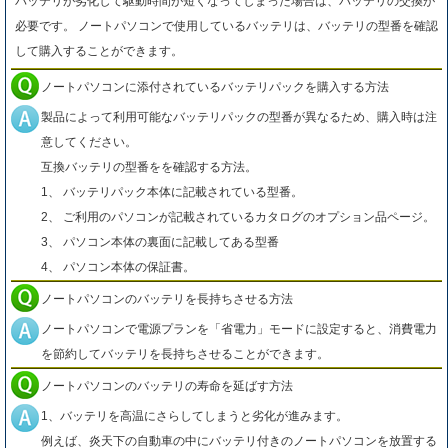
バッテリが劣化して駆動時間が短くなってしまった場合は、バッテリの交換が
必要です。 ノートパソコンで使用しているバッテリは、バッテリの型番を確認
して購入することができます。
ノートパソコンに添付されているバッテリパックを購入する方法
製品によって利用可能なバッテリパックの型番が異なるため、購入時は注
意してください。
互換バッテリの型番をを確認する方法。
1、 バッテリパック本体に記載されている型番。
2、 ご利用のパソコンが記載されているカタログのオプション品ページ。
3、 パソコン本体の裏面に記載してある型番
4、 パソコン本体の保証書。
ノートパソコンのバッテリを長持ちさせる方法
ノートパソコンで電源プランを「省電力」モードに設定すると、消費電力
を節約してバッテリを長持ちさせることができます。
ノートパソコンのバッテリの寿命を延ばす方法
1、バッテリを高温にさらしてしまうと劣化が進みます。
例えば、炎天下の自動車の中にバッテリ付きのノートパソコンを放置する