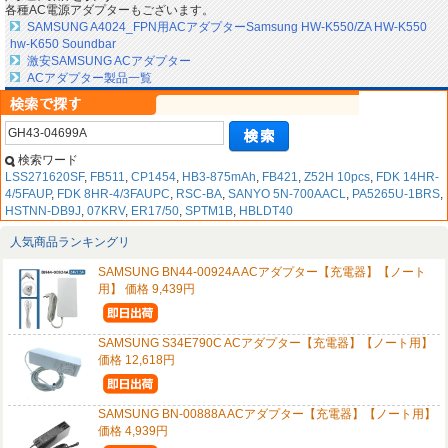
各種AC電源アダプターもございます。
SAMSUNG A4024_FPN用ACアダプターSamsung HW-K550/ZA HW-K550
hw-K650 Soundbar
激安SAMSUNG ACアダプター
ACアダプター製品一覧
検索ワード
LSS271620SF
,
FB511
,
CP1454
,
HB3-875mAh
,
FB421
,
Z52H 10pcs
,
FDK 14HR-
4/5FAUP
,
FDK 8HR-4/3FAUPC
,
RSC-BA
,
SANYO 5N-700AACL
,
PA5265U-1BRS
,
HSTNN-DB9J
,
07KRV
,
ER17/50
,
SPTM1B
,
HBLDT40
人気商品ランキングリ
SAMSUNG BN44-00924A ACアダプター【充電器】【ノート
用】 価格 9,439円
SAMSUNG S34E790C ACアダプター【充電器】【ノート用】
価格 12,618円
SAMSUNG BN-00888A ACアダプター【充電器】【ノート用】
価格 4,939円