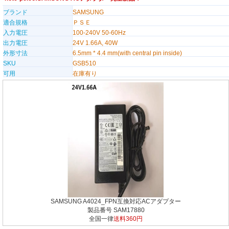
ブランド
SAMSUNG
適合規格
ＰＳＥ
入力電圧
100-240V 50-60Hz
出力電圧
24V 1.66A, 40W
外形寸法
6.5mm * 4.4 mm(with central pin inside)
SKU
GSB510
可用
在庫有り
SAMSUNG A4024_FPN互換対応ACアダプター
製品番号 SAM17880
全国一律
送料360円