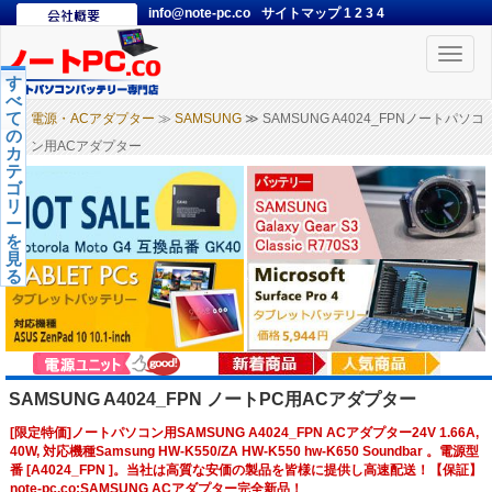
info@note-pc.co
サイトマップ
1
2
3
4
Toggle
naviga
す
べ
て
電源・ACアダプター
≫
SAMSUNG
≫ SAMSUNG A4024_FPNノートパソコ
の
ン用ACアダプター
カ
テ
ゴ
リ
ー
を
見
る
SAMSUNG A4024_FPN ノートPC用ACアダプター
[限定特価]ノートパソコン用SAMSUNG A4024_FPN ACアダプター24V 1.66A,
40W, 対応機種Samsung HW-K550/ZA HW-K550 hw-K650 Soundbar 。電源型
番 [A4024_FPN ]。当社は高質な安価の製品を皆様に提供し高速配送！【保証】
note-pc.co:SAMSUNG ACアダプター完全新品！