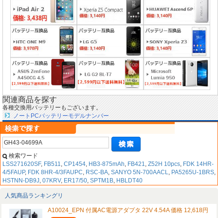
関連商品を探す
各種交換用バッテリーもございます。
ノートPCバッテリーモデルナンバー
検索ワード
LSS271620SF
,
FB511
,
CP1454
,
HB3-875mAh
,
FB421
,
Z52H 10pcs
,
FDK 14HR-
4/5FAUP
,
FDK 8HR-4/3FAUPC
,
RSC-BA
,
SANYO 5N-700AACL
,
PA5265U-1BRS
,
HSTNN-DB9J
,
07KRV
,
ER17/50
,
SPTM1B
,
HBLDT40
人気商品ランキングリ
A10024_EPN 付属AC電源アダプタ 22V 4.54A 価格 12,618円