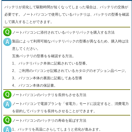
バッテリが劣化して駆動時間が短くなってしまった場合は、バッテリの交換が
必要です。 ノートパソコンで使用しているバッテリは、バッテリの型番を確認
して購入することができます。
ノートパソコンに添付されているバッテリパックを購入する方法
製品によって利用可能なバッテリパックの型番が異なるため、購入時は注
意してください。
互換バッテリの型番をを確認する方法。
1、 バッテリパック本体に記載されている型番。
2、 ご利用のパソコンが記載されているカタログのオプション品ページ。
3、 パソコン本体の裏面に記載してある型番
4、 パソコン本体の保証書。
ノートパソコンのバッテリを長持ちさせる方法
ノートパソコンで電源プランを「省電力」モードに設定すると、消費電力
を節約してバッテリを長持ちさせることができます。
ノートパソコンのバッテリの寿命を延ばす方法
1、バッテリを高温にさらしてしまうと劣化が進みます。