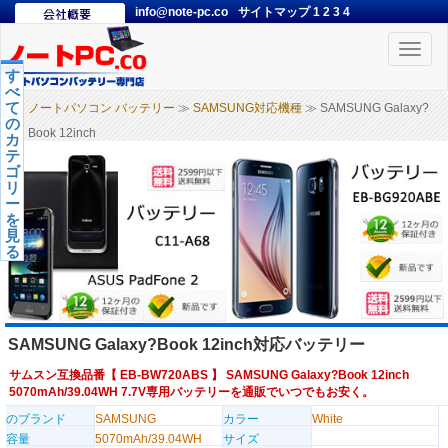
info@note-pc.co
サイトマップ
1
2
3
4
Toggle
naviga
す
べ
て
ノートパソコン バッテリー
≫
SAMSUNG対応機種
≫ SAMSUNG Galaxy?
の
Book 12inch
カ
テ
ゴ
リ
ー
を
見
る
SAMSUNG Galaxy?Book 12inch対応バッテリー
サムスン互換品番【
EB-BW720ABS
】 SAMSUNG Galaxy?Book 12inch
5070mAh/39.04WH 7.7V専用バッテリーを通販でいつでもお安く。
のブランド
SAMSUNG
カラー
White
容量
5070mAh/39.04WH
サイズ