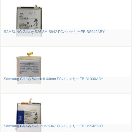
SAMSUNG Galaxy S26 SM-S942 PCバッテリーEB-BS942ABY
Samsung Galaxy Watch 8 44mm PCバッテリーEB-BL330ABY
Samsung Galaxy S26 Plus/S947 PCバッテリーEB-BS946ABY