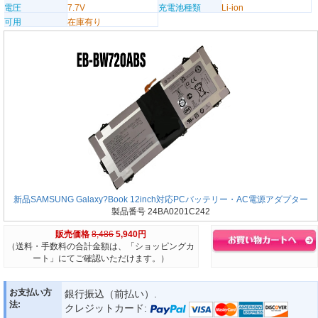
電圧
7.7V
充電池種類
Li-ion
可用
在庫有り
新品SAMSUNG Galaxy?Book 12inch対応PCバッテリー・AC電源アダプター
製品番号 24BA0201C242
販売価格
8,486
5,940円
（送料・手数料の合計金額は、「ショッピングカ
ート」にてご確認いただけます。）
お支払い方
銀行振込（前払い）.
法:
クレジットカード: