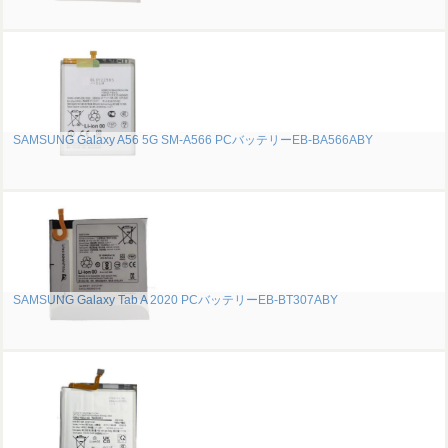
SAMSUNG Galaxy A56 5G SM-A566 PCバッテリーEB-BA566ABY
SAMSUNG Galaxy Tab A 2020 PCバッテリーEB-BT307ABY