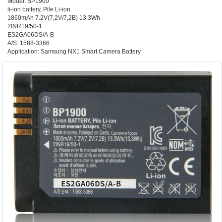
Model: BP1900
li-ion battery, Pile Li-ion
1860mAh 7.2V(7,2V/7,2B) 13.3Wh
2INR19/50-1
ES2GA06DS/A-B
A/S: 1588-3366
Application: Samsung NX1 Smart Camera Battery