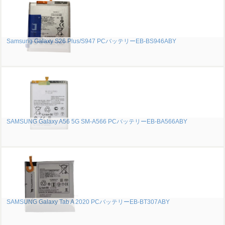
Samsung Galaxy S26 Plus/S947 PCバッテリーEB-BS946ABY
SAMSUNG Galaxy A56 5G SM-A566 PCバッテリーEB-BA566ABY
SAMSUNG Galaxy Tab A 2020 PCバッテリーEB-BT307ABY