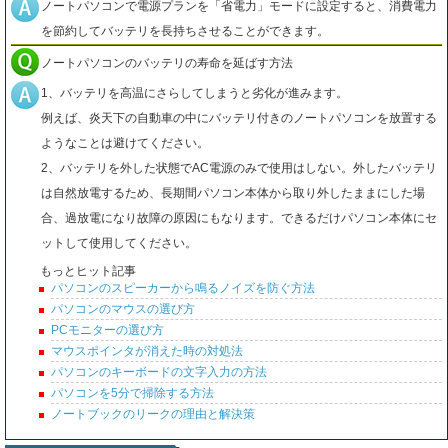
ノートパソコンで電源プランを「省電力」モードに設定すると、消費電力
を節約してバッテリを長持ちさせることができます。
ノートパソコンのバッテリの寿命を延ばす方法
1、バッテリを高温にさらしてしまうと劣化が進みます。
例えば、炎天下の自動車の中にバッテリ付きのノートパソコンを放置する
ようなことは避けてください。
2、バッテリを外した状態でAC電源のみで使用はしない。外したバッテリ
は自然放電するため、長期間パソコン本体から取り外したままにした場
合、過放電になり故障の原因にもなります。できるだけパソコン本体にセ
ットして使用してください。
もっとヒット記事
パソコンのスピーカーから鳴るノイズを防ぐ方法
パソコンのマウスの選び方
PCモニターの選び方
マウスポインタが消えた時の対処法
パソコンのキーボードの文字入力の方法
パソコンを5分で掃除する方法
ノートブックのリークの理由と解決策