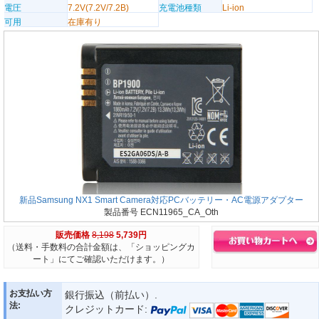
電圧
7.2V(7.2V/7.2B)
充電池種類
Li-ion
可用
在庫有り
新品Samsung NX1 Smart Camera対応PCバッテリー・AC電源アダプター
製品番号 ECN11965_CA_Oth
販売価格
8,198
5,739円
（送料・手数料の合計金額は、「ショッピングカ
ート」にてご確認いただけます。）
お支払い方
銀行振込（前払い）.
法:
クレジットカード: