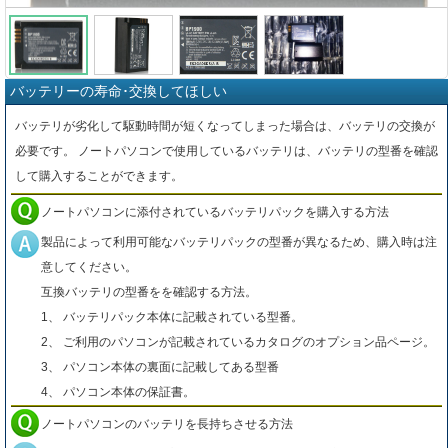
バッテリーの寿命･交換してほしい
バッテリが劣化して駆動時間が短くなってしまった場合は、バッテリの交換が
必要です。 ノートパソコンで使用しているバッテリは、バッテリの型番を確認
して購入することができます。
ノートパソコンに添付されているバッテリパックを購入する方法
製品によって利用可能なバッテリパックの型番が異なるため、購入時は注
意してください。
互換バッテリの型番をを確認する方法。
1、 バッテリパック本体に記載されている型番。
2、 ご利用のパソコンが記載されているカタログのオプション品ページ。
3、 パソコン本体の裏面に記載してある型番
4、 パソコン本体の保証書。
ノートパソコンのバッテリを長持ちさせる方法