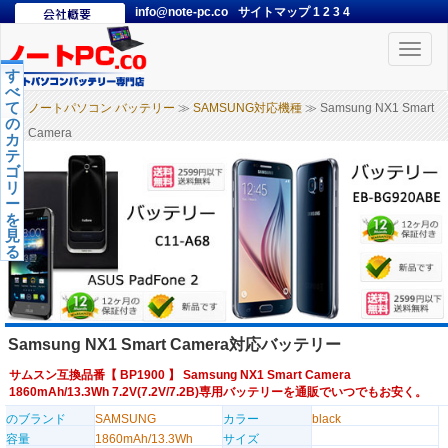
info@note-pc.co
サイトマップ
1
2
3
4
Toggle
naviga
す
べ
て
ノートパソコン バッテリー
≫
SAMSUNG対応機種
≫ Samsung NX1 Smart
の
Camera
カ
テ
ゴ
リ
ー
を
見
る
Samsung NX1 Smart Camera対応バッテリー
サムスン互換品番【
BP1900
】 Samsung NX1 Smart Camera
1860mAh/13.3Wh 7.2V(7.2V/7.2B)専用バッテリーを通販でいつでもお安く。
のブランド
SAMSUNG
カラー
black
容量
1860mAh/13.3Wh
サイズ