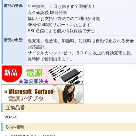
商品の発送:
年中無休、土日も休まず全国発送！
入金確認後 即日発送
幅広いお支払い方法でのご利用が可能
365日24時間サポートいたします
SSL通信による個人情報保護で安心
新品の出品:
過充電、過放電、加熱時、短絡時は自動停止される安全
回路設計。
サイクルカウント:ゼロ、５００回以上の有効充電回数、
長時間で使用出来ます。
互換品番
W3-S-S
対応機種