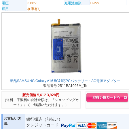
電圧
3.88V
充電池種類
Li-ion
可用
在庫有り
新品SAMSUNG Galaxy A16 5G対応PCバッテリー・AC電源アダプター
製品番号 2511BA1026M_Te
販売価格
5,612
3,928円
（送料・手数料の合計金額は、「ショッピングカ
ート」にてご確認いただけます。）
お支払い方
銀行振込（前払い）.
法:
クレジットカード: