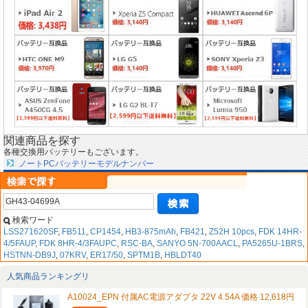
関連商品を探す
各種交換用バッテリーもございます。
ノートPCバッテリーモデルナンバー
検索ワード
LSS271620SF
,
FB511
,
CP1454
,
HB3-875mAh
,
FB421
,
Z52H 10pcs
,
FDK 14HR-
4/5FAUP
,
FDK 8HR-4/3FAUPC
,
RSC-BA
,
SANYO 5N-700AACL
,
PA5265U-1BRS
,
HSTNN-DB9J
,
07KRV
,
ER17/50
,
SPTM1B
,
HBLDT40
人気商品ランキングリ
A10024_EPN 付属AC電源アダプタ 22V 4.54A 価格 12,618円