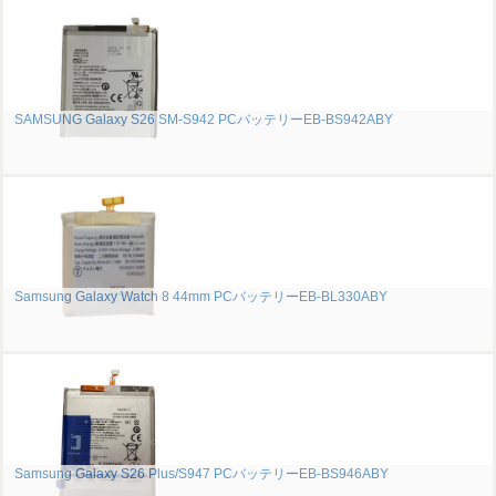
SAMSUNG Galaxy S26 SM-S942 PCバッテリーEB-BS942ABY
Samsung Galaxy Watch 8 44mm PCバッテリーEB-BL330ABY
Samsung Galaxy S26 Plus/S947 PCバッテリーEB-BS946ABY