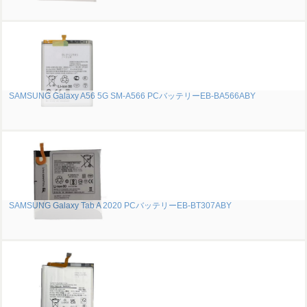
SAMSUNG Galaxy A56 5G SM-A566 PCバッテリーEB-BA566ABY
SAMSUNG Galaxy Tab A 2020 PCバッテリーEB-BT307ABY