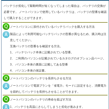
バッテリが劣化して駆動時間が短くなってしまった場合は、バッテリの交換が
必要です。 ノートパソコンで使用しているバッテリは、バッテリの型番を確認
して購入することができます。
ノートパソコンに添付されているバッテリパックを購入する方法
製品によって利用可能なバッテリパックの型番が異なるため、購入時は注
意してください。
互換バッテリの型番をを確認する方法。
1、 バッテリパック本体に記載されている型番。
2、 ご利用のパソコンが記載されているカタログのオプション品ページ。
3、 パソコン本体の裏面に記載してある型番
4、 パソコン本体の保証書。
ノートパソコンのバッテリを長持ちさせる方法
ノートパソコンで電源プランを「省電力」モードに設定すると、消費電力
を節約してバッテリを長持ちさせることができます。
ノートパソコンのバッテリの寿命を延ばす方法
1、バッテリを高温にさらしてしまうと劣化が進みます。