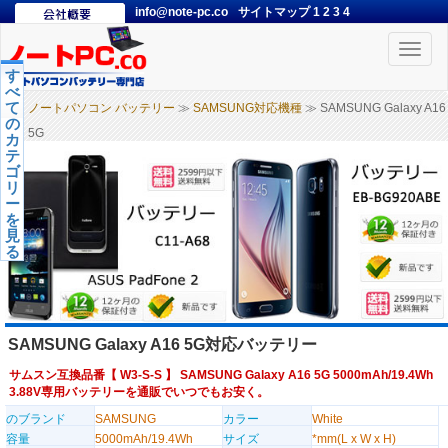
info@note-pc.co
サイトマップ
1
2
3
4
Toggle
naviga
す
べ
て
ノートパソコン バッテリー
≫
SAMSUNG対応機種
≫ SAMSUNG Galaxy A16
の
5G
カ
テ
ゴ
リ
ー
を
見
る
SAMSUNG Galaxy A16 5G対応バッテリー
サムスン互換品番【
W3-S-S
】 SAMSUNG Galaxy A16 5G 5000mAh/19.4Wh
3.88V専用バッテリーを通販でいつでもお安く。
のブランド
SAMSUNG
カラー
White
容量
5000mAh/19.4Wh
サイズ
*mm(L x W x H)