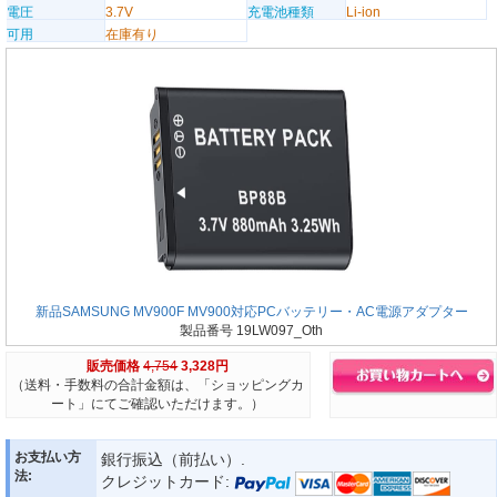
電圧
3.7V
充電池種類
Li-ion
可用
在庫有り
新品SAMSUNG MV900F MV900対応PCバッテリー・AC電源アダプター
製品番号 19LW097_Oth
販売価格
4,754
3,328円
（送料・手数料の合計金額は、「ショッピングカ
ート」にてご確認いただけます。）
お支払い方
銀行振込（前払い）.
法:
クレジットカード: