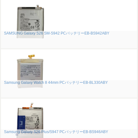
SAMSUNG Galaxy S26 SM-S942 PCバッテリーEB-BS942ABY
Samsung Galaxy Watch 8 44mm PCバッテリーEB-BL330ABY
Samsung Galaxy S26 Plus/S947 PCバッテリーEB-BS946ABY