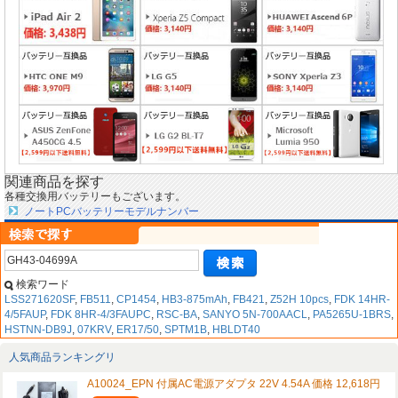
関連商品を探す
各種交換用バッテリーもございます。
ノートPCバッテリーモデルナンバー
検索ワード
LSS271620SF
,
FB511
,
CP1454
,
HB3-875mAh
,
FB421
,
Z52H 10pcs
,
FDK 14HR-
4/5FAUP
,
FDK 8HR-4/3FAUPC
,
RSC-BA
,
SANYO 5N-700AACL
,
PA5265U-1BRS
,
HSTNN-DB9J
,
07KRV
,
ER17/50
,
SPTM1B
,
HBLDT40
人気商品ランキングリ
A10024_EPN 付属AC電源アダプタ 22V 4.54A 価格 12,618円