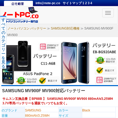
info@note-pc.co
サイトマップ
1
2
3
4
Toggle
naviga
す
べ
て
ノートパソコン バッテリー
≫
SAMSUNG対応機種
≫ SAMSUNG MV900F
の
MV900
カ
テ
ゴ
リ
ー
を
見
る
SAMSUNG MV900F MV900対応バッテリー
サムスン互換品番【
BP88B
】 SAMSUNG MV900F MV900 880mAh/3.25WH
3.7V専用バッテリーを通販でいつでもお安く。
のブランド
SAMSUNG
カラー
Black
容量
880mAh/3.25WH
サイズ