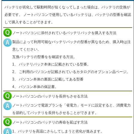
バッテリが劣化して駆動時間が短くなってしまった場合は、バッテリの交換が
必要です。 ノートパソコンで使用しているバッテリは、バッテリの型番を確認
して購入することができます。
ノートパソコンに添付されているバッテリパックを購入する方法
製品によって利用可能なバッテリパックの型番が異なるため、購入時は注
意してください。
互換バッテリの型番をを確認する方法。
1、 バッテリパック本体に記載されている型番。
2、 ご利用のパソコンが記載されているカタログのオプション品ページ。
3、 パソコン本体の裏面に記載してある型番
4、 パソコン本体の保証書。
ノートパソコンのバッテリを長持ちさせる方法
ノートパソコンで電源プランを「省電力」モードに設定すると、消費電力
を節約してバッテリを長持ちさせることができます。
ノートパソコンのバッテリの寿命を延ばす方法
1、バッテリを高温にさらしてしまうと劣化が進みます。