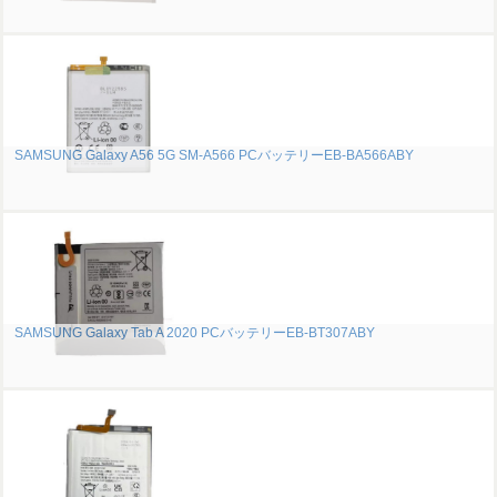
SAMSUNG Galaxy A56 5G SM-A566 PCバッテリーEB-BA566ABY
SAMSUNG Galaxy Tab A 2020 PCバッテリーEB-BT307ABY