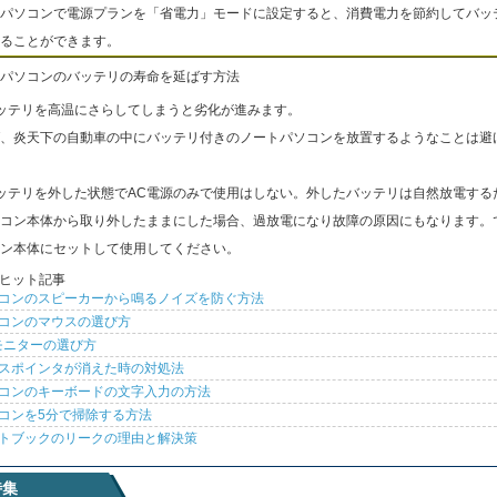
パソコンで電源プランを「省電力」モードに設定すると、消費電力を節約してバッ
ることができます。
パソコンのバッテリの寿命を延ばす方法
ッテリを高温にさらしてしまうと劣化が進みます。
、炎天下の自動車の中にバッテリ付きのノートパソコンを放置するようなことは避
ッテリを外した状態でAC電源のみで使用はしない。外したバッテリは自然放電する
コン本体から取り外したままにした場合、過放電になり故障の原因にもなります。
ン本体にセットして使用してください。
ヒット記事
コンのスピーカーから鳴るノイズを防ぐ方法
コンのマウスの選び方
モニターの選び方
スポインタが消えた時の対処法
コンのキーボードの文字入力の方法
コンを5分で掃除する方法
トブックのリークの理由と解決策
特集