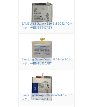
SAMSUNG Galaxy S26 SM-S942 PCバ
ッテリーEB-BS942ABY
Samsung Galaxy Watch 8 44mm PCバ
ッテリーEB-BL330ABY
Samsung Galaxy S26 Plus/S947 PCバ
ッテリーEB-BS946ABY