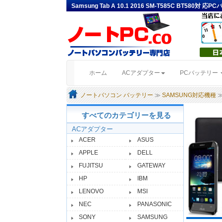
Samsung Tab A 10.1 2016 SM-T585C BT580
(current)
ホーム
ACアダプター
PCバッテリー
ノートパソコン バッテリー
≫
SAMSUNG対応機種
≫
すべてのカテゴリーを見る
ACアダプター
ACER
ASUS
APPLE
DELL
FUJITSU
GATEWAY
HP
IBM
LENOVO
MSI
NEC
PANASONIC
SONY
SAMSUNG