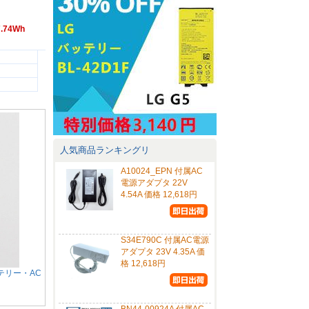
7.74Wh
人気商品ランキングリ
A10024_EPN 付属AC
電源アダプタ 22V
4.54A 価格 12,618円
S34E790C 付属AC電源
アダプタ 23V 4.35A 価
格 12,618円
バッテリー・AC