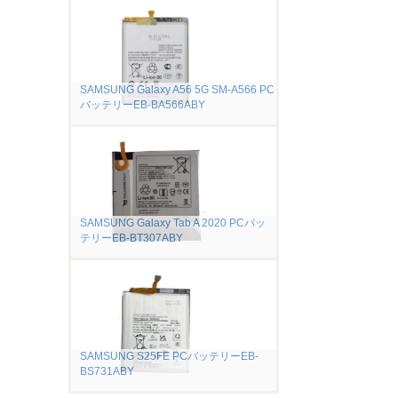
SAMSUNG Galaxy A56 5G SM-A566 PC
バッテリーEB-BA566ABY
SAMSUNG Galaxy Tab A 2020 PCバッ
テリーEB-BT307ABY
SAMSUNG S25FE PCバッテリーEB-
BS731ABY