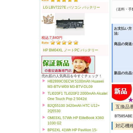
LG LBV7227E パソコン バッテリー
（送料・手
お支払い方
法:
税込:7,840円
商品の発送:
HP BM04XL ノートPC バッテリー
新品の出品:
売れ筋の人気商品を今すぐチェック！
HB2899C0ECW 5100mAh Huawei
M3-BTV-W09 M3-BTV-DL09
TLI020F1 TLi020F2 2000mAh Alcatel
One Touch Pop 2 5042d
B2Q55100 3420mAh HTC U12+
互換品
2Q5530
BT585ABE
OM03XL 57Wh HP EliteBook X360
1030 G2
対応機
BP02XL 41Wh HP Pavilion 15-