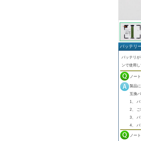
バッテリ
バッテリが
ンで使用し
ノート
製品に
互換バ
1、 
2、 
3、 
4、 
ノート