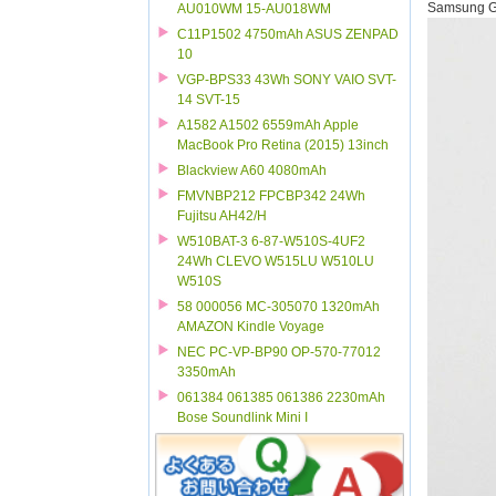
Samsung G
AU010WM 15-AU018WM
C11P1502 4750mAh ASUS ZENPAD
10
VGP-BPS33 43Wh SONY VAIO SVT-
14 SVT-15
A1582 A1502 6559mAh Apple
MacBook Pro Retina (2015) 13inch
Blackview A60 4080mAh
FMVNBP212 FPCBP342 24Wh
Fujitsu AH42/H
W510BAT-3 6-87-W510S-4UF2
24Wh CLEVO W515LU W510LU
W510S
58 000056 MC-305070 1320mAh
AMAZON Kindle Voyage
NEC PC-VP-BP90 OP-570-77012
3350mAh
061384 061385 061386 2230mAh
Bose Soundlink Mini I