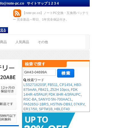
nfo@note-pc.co
サイトマップ
1
2
3
4
【note-pc.co】ノートPC交換・互換用バッテリ
ー 完全新品～即日、1年完全保証付き。
着商品
人気商品
その他
検索ワード
LSS271620SF
,
FB511
,
CP1454
,
HB3-
875mAh
,
FB421
,
Z52H 10pcs
,
FDK
14HR-4/5FAUP
,
FDK 8HR-4/3FAUPC
,
RSC-BA
,
SANYO 5N-700AACL
,
PA5265U-1BRS
,
HSTNN-DB9J
,
07KRV
,
ER17/50
,
SPTM1B
,
HBLDT40