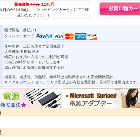
販売価格
4,485
3,140円
数料の合計金額は、「ショッピングカート」にてご確
認いただけます。）
銀行振込（前払い）.
クレジットカード:
年中無休、土日も休まず全国発送！
入金確認後 即日発送
幅広いお支払い方法でのご利用が可能
365日24時間サポートいたします
SSL通信による個人情報保護で安心
過充電、過放電、加熱時、短絡時は自動停止される安全回路設計。
サイクルカウント:ゼロ、５００回以上の有効充電回数、長時間で使用出来ます
番
種