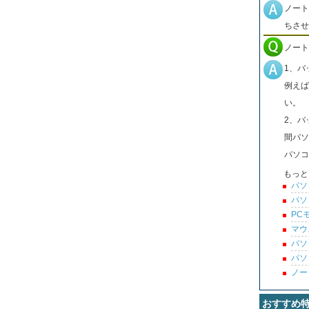
ノート
ちさせ
ノート
1、バ
例えば
い。
2、バ
間パソ
パソコ
もっと
パソ
パソ
PC
マウ
パソ
パソ
ノー
おすすめ