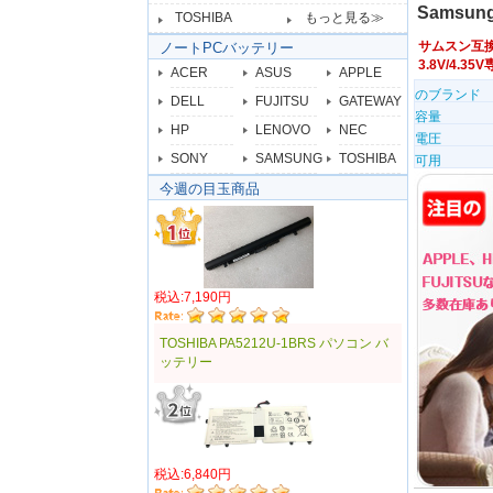
Samsung
TOSHIBA
もっと見る≫
サムスン互
ノートPCバッテリー
3.8V/4
ACER
ASUS
APPLE
のブランド
DELL
FUJITSU
GATEWAY
容量
HP
LENOVO
NEC
電圧
SONY
SAMSUNG
TOSHIBA
可用
今週の目玉商品
税込:7,190円
TOSHIBA PA5212U-1BRS パソコン バ
ッテリー
税込:6,840円