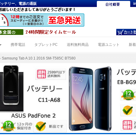
対 応PCバッテリー、電源の通販
i
携帯電話
タブレットPC
送料無料商品
電源ユニット
新
 Samsung Tab A 10.1 2016 SM-T585C BT580