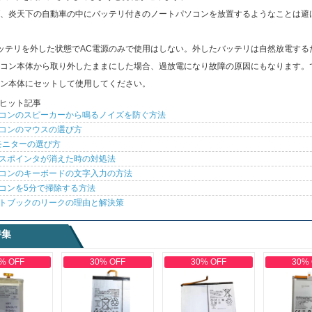
、炎天下の自動車の中にバッテリ付きのノートパソコンを放置するようなことは避
ッテリを外した状態でAC電源のみで使用はしない。外したバッテリは自然放電する
コン本体から取り外したままにした場合、過放電になり故障の原因にもなります。
ン本体にセットして使用してください。
ヒット記事
コンのスピーカーから鳴るノイズを防ぐ方法
コンのマウスの選び方
モニターの選び方
スポインタが消えた時の対処法
コンのキーボードの文字入力の方法
コンを5分で掃除する方法
トブックのリークの理由と解決策
特集
% OFF
30% OFF
30% OFF
30%