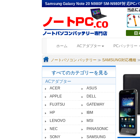
Samsung Galaxy Note 20 N980F SM-N980F対
(current)
ホーム
ACアダプター
PCバッテリー
ノートパソコン バッテリー
≫
SAMSUNG対応機種
≫
すべてのカテゴリーを見る
ACアダプター
ACER
ASUS
APPLE
DELL
FUJITSU
GATEWAY
HP
IBM
LENOVO
MSI
NEC
PANASONIC
SONY
SAMSUNG