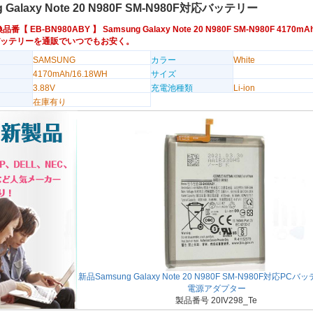
g Galaxy Note 20 N980F SM-N980F対応バッテリー
換品番【
EB-BN980ABY
】 Samsung Galaxy Note 20 N980F SM-N980F 4170mA
用バッテリーを通販でいつでもお安く。
SAMSUNG
カラー
White
4170mAh/16.18WH
サイズ
3.88V
充電池種類
Li-ion
在庫有り
新品Samsung Galaxy Note 20 N980F SM-N980F対応PC
電源アダプター
製品番号 20IV298_Te