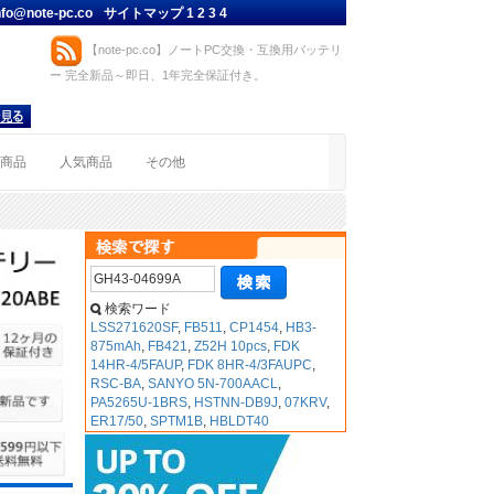
nfo@note-pc.co
サイトマップ
1
2
3
4
【note-pc.co】ノートPC交換・互換用バッテリ
ー 完全新品～即日、1年完全保証付き。
着商品
人気商品
その他
検索ワード
LSS271620SF
,
FB511
,
CP1454
,
HB3-
875mAh
,
FB421
,
Z52H 10pcs
,
FDK
14HR-4/5FAUP
,
FDK 8HR-4/3FAUPC
,
RSC-BA
,
SANYO 5N-700AACL
,
PA5265U-1BRS
,
HSTNN-DB9J
,
07KRV
,
ER17/50
,
SPTM1B
,
HBLDT40