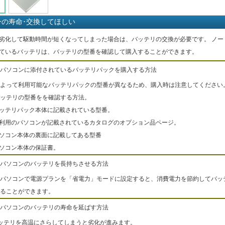
ーの寿命･交換してほしい
劣化して駆動時間が短くなってしまった場合は、バッテリの交換が必要です。 ノー
ているバッテリは、バッテリの型番を確認して購入することができます。
パソコンに添付されているバッテリパックを購入する方法
よって利用可能なバッテリパックの型番が異なるため、購入時は注意してください
ッテリの型番をを確認する方法。
バッテリパック本体に記載されている型番。
ご利用のパソコンが記載されているカタログのオプション品ページ。
パソコン本体の裏面に記載してある型番
パソコン本体の保証書。
パソコンのバッテリを長持ちさせる方法
パソコンで電源プランを「省電力」モードに設定すると、消費電力を節約してバッ
ることができます。
パソコンのバッテリの寿命を延ばす方法
ッテリを高温にさらしてしまうと劣化が進みます。