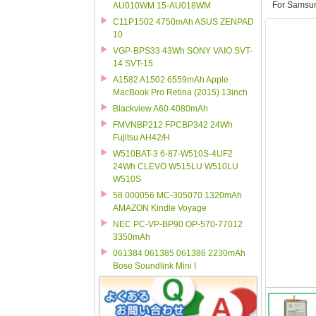
For Samsu
AU010WM 15-AU018WM
C11P1502 4750mAh ASUS ZENPAD
10
VGP-BPS33 43Wh SONY VAIO SVT-
14 SVT-15
A1582 A1502 6559mAh Apple
MacBook Pro Retina (2015) 13inch
Blackview A60 4080mAh
FMVNBP212 FPCBP342 24Wh
Fujitsu AH42/H
W510BAT-3 6-87-W510S-4UF2
24Wh CLEVO W515LU W510LU
W510S
58 000056 MC-305070 1320mAh
AMAZON Kindle Voyage
NEC PC-VP-BP90 OP-570-77012
3350mAh
061384 061385 061386 2230mAh
Bose Soundlink Mini I