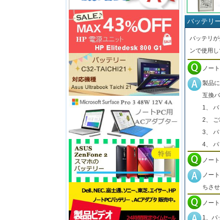
バッテリ
バッテリが
ンで使用し
ノート
製品に
互換バ
1、 
2、 
3、 
4、 
ノート
ノート
ちさせ
ノート
1、バ