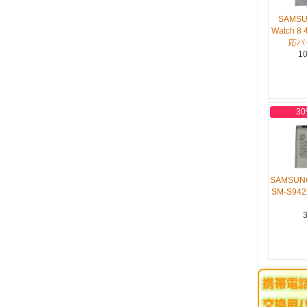
SAMSU
Watch 8 
応バ
10
30
SAMSUNG
SM-S9
3