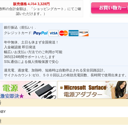
販売価格
4,754
3,328円
数料の合計金額は、「ショッピングカート」にてご確
認いただけます。）
銀行振込（前払い）.
クレジットカード:
年中無休、土日も休まず全国発送！
入金確認後 即日発送
幅広いお支払い方法でのご利用が可能
365日24時間サポートいたします
SSL通信による個人情報保護で安心
過充電、過放電、加熱時、短絡時は自動停止される安全回路設計。
サイクルカウント:ゼロ、５００回以上の有効充電回数、長時間で使用出来ます
番
ABY
種