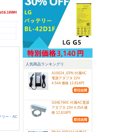
h/16.18WH
人気商品ランキングリ
A10024_EPN 付属AC
電源アダプタ 22V
4.54A 価格 12,618円
S34E790C 付属AC電源
アダプタ 23V 4.35A 価
格 12,618円
バッテリー・AC