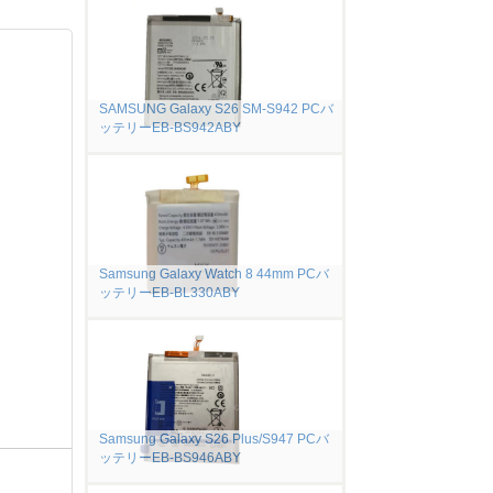
SAMSUNG Galaxy S26 SM-S942 PCバ
ッテリーEB-BS942ABY
Samsung Galaxy Watch 8 44mm PCバ
ッテリーEB-BL330ABY
Samsung Galaxy S26 Plus/S947 PCバ
ッテリーEB-BS946ABY