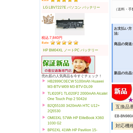
LG LBV7227E パソコン バッテリー
（送料・手
お支払い方
法:
税込:7,840円
商品の発送:
HP BM04XL ノートPC バッテリー
新品の出品:
売れ筋の人気商品を今すぐチェック！
HB2899C0ECW 5100mAh Huawei
M3-BTV-W09 M3-BTV-DL09
TLI020F1 TLi020F2 2000mAh Alcatel
One Touch Pop 2 5042d
B2Q55100 3420mAh HTC U12+
互換品
2Q5530
EB-BN980
OM03XL 57Wh HP EliteBook X360
1030 G2
対応機
BP02XL 41Wh HP Pavilion 15-