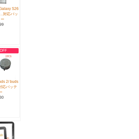
alaxy S26
S9...対応バッ
リー
99
 OFF
ds 2/ buds
...対応バッテ
ー
30