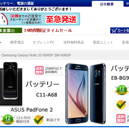
 応PCバッテリー、電源の通販
i
携帯電話
タブレットPC
送料無料商品
電源ユニット
新
 Samsung Galaxy Note 20 N980F SM-N980F