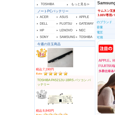
Samsun
TOSHIBA
もっと見る≫
サムスン互
ノートPCバッテリー
3.88V専
ACER
ASUS
APPLE
のブランド
DELL
FUJITSU
GATEWAY
容量
HP
LENOVO
NEC
電圧
SONY
SAMSUNG
TOSHIBA
可用
今週の目玉商品
税込:7,190円
TOSHIBA PA5212U-1BRS パソコン バ
ッテリー
税込:6,840円